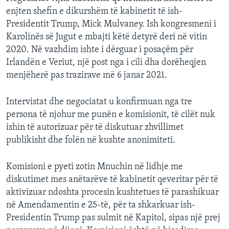
enjten shefin e dikurshëm të kabinetit të ish-
Presidentit Trump, Mick Mulvaney. Ish kongresmeni i
Karolinës së Jugut e mbajti këtë detyrë deri në vitin
2020. Në vazhdim ishte i dërguar i posaçëm për
Irlandën e Veriut, një post nga i cili dha dorëheqjen
menjëherë pas trazirave më 6 janar 2021.
Intervistat dhe negociatat u konfirmuan nga tre
persona të njohur me punën e komisionit, të cilët nuk
ishin të autorizuar për të diskutuar zhvillimet
publikisht dhe folën në kushte anonimiteti.
Komisioni e pyeti zotin Mnuchin në lidhje me
diskutimet mes anëtarëve të kabinetit qeveritar për të
aktivizuar ndoshta procesin kushtetues të parashikuar
në Amendamentin e 25-të, për ta shkarkuar ish-
Presidentin Trump pas sulmit në Kapitol, sipas një prej