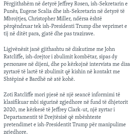
Përgjithshëm në detyrë Jeffrey Rosen, ish-Sekretarin e
Punës, Eugene Scalia dhe ish-Sekretarin në detyrë të
Mbrojtjes, Christopher Miller, ndërsa është
përqëndruar tek ish-Presidenti Trump dhe veprimet e
tij në ditët para, gjatë dhe pas trazirave.
Ligjvënësit janë gjithashtu në diskutime me John
Ratcliffe, ish-drejtor i zbulimit kombëtar, sipas dy
personave në dijeni, dhe po kërkojnë intervista me disa
zyrtarë të lartë të zbulimit që kishin në kontakt me
Shtëpinë e Bardhë në atë kohë.
Zoti Ratcliffe mori pjesë në një seancë informimi të
klasifikuar mbi sigurinë zgjedhore në fund të dhjetorit
2020, me kërkesë të Jeffrey Clark-ut, një zyrtar i
Departamentit të Drejtësisë që mbështeste
pretendimet e ish-Presidentit Trump për manipulime
zgjedhore.