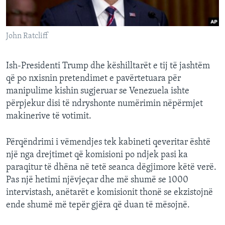
John Ratcliff
Ish-Presidenti Trump dhe këshilltarët e tij të jashtëm
që po nxisnin pretendimet e pavërtetuara për
manipulime kishin sugjeruar se Venezuela ishte
përpjekur disi të ndryshonte numërimin nëpërmjet
makinerive të votimit.
Përqëndrimi i vëmendjes tek kabineti qeveritar është
një nga drejtimet që komisioni po ndjek pasi ka
paraqitur të dhëna në tetë seanca dëgjimore këtë verë.
Pas një hetimi njëvjeçar dhe më shumë se 1000
intervistash, anëtarët e komisionit thonë se ekzistojnë
ende shumë më tepër gjëra që duan të mësojnë.