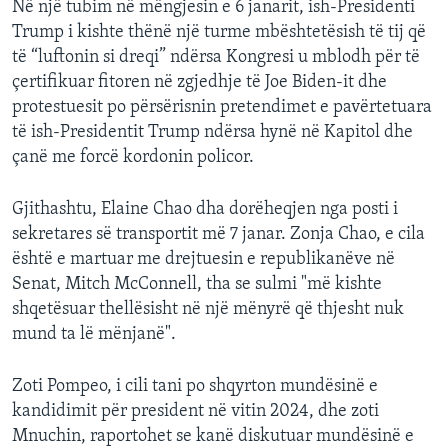
Në një tubim në mëngjesin e 6 janarit, ish-Presidenti
Trump i kishte thënë një turme mbështetësish të tij që
të “luftonin si dreqi” ndërsa Kongresi u mblodh për të
çertifikuar fitoren në zgjedhje të Joe Biden-it dhe
protestuesit po përsërisnin pretendimet e pavërtetuara
të ish-Presidentit Trump ndërsa hynë në Kapitol dhe
çanë me forcë kordonin policor.
Gjithashtu, Elaine Chao dha dorëheqjen nga posti i
sekretares së transportit më 7 janar. Zonja Chao, e cila
është e martuar me drejtuesin e republikanëve në
Senat, Mitch McConnell, tha se sulmi "më kishte
shqetësuar thellësisht në një mënyrë që thjesht nuk
mund ta lë mënjanë".
Zoti Pompeo, i cili tani po shqyrton mundësinë e
kandidimit për president në vitin 2024, dhe zoti
Mnuchin, raportohet se kanë diskutuar mundësinë e