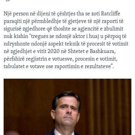
Një person në dijeni të çështjes tha se zoti Ratcliffe
paraqiti një përmbledhje të gjetjeve të një raporti të
sigurisë zgjedhore që thoshte se agjencitë e zbulimit
nuk kishin "tregues se ndonjë aktor i huaj u përpoq të
ndryshonte ndonjë aspekt teknik të procesit të votimit
në zgjedhjet e vitit 2020 në Shtetet e Bashkuara,
përfshirë regjistrin e votuesve, procesin e votimit,
tabulatet e votave ose raportimin e rezultateve”.