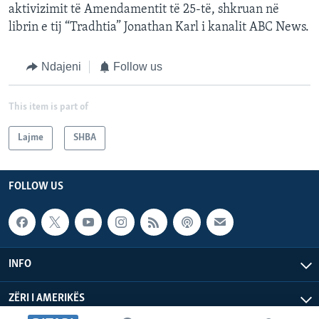
aktivizimit të Amendamentit të 25-të, shkruan në
librin e tij “Tradhtia” Jonathan Karl i kanalit ABC News.
Ndajeni
Follow us
This item is part of
Lajme
SHBA
FOLLOW US
INFO
ZËRI I AMERIKËS