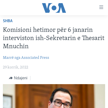
Lidhje
Kalo
në
SHBA
faqen
FAQJA KRYESORE
kryesore
Komisioni hetimor për 6 janarin
KATEGORITË
Kalo
interviston ish-Sekretarin e Thesarit
tek
DITARI
AMERIKA
Mnuchin
faqja
BALLKANI
kryesore
Learning English
Marrë nga Associated Press
Kalo
EVROPA
tek
29 korrik, 2022
FOLLOW US
BOTA
kërkimi
Ndajeni
MJEDISI
KULTURË
Gjuhët
SHKENCË DHE TEKNOLOGJI
SHËNDETËSI