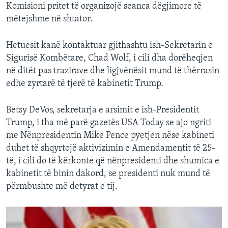
Komisioni pritet të organizojë seanca dëgjimore të
mëtejshme në shtator.
Hetuesit kanë kontaktuar gjithashtu ish-Sekretarin e
Sigurisë Kombëtare, Chad Wolf, i cili dha dorëheqjen
në ditët pas trazirave dhe ligjvënësit mund të thërrasin
edhe zyrtarë të tjerë të kabinetit Trump.
Betsy DeVos, sekretarja e arsimit e ish-Presidentit
Trump, i tha më parë gazetës USA Today se ajo ngriti
me Nënpresidentin Mike Pence pyetjen nëse kabineti
duhet të shqyrtojë aktivizimin e Amendamentit të 25-
të, i cili do të kërkonte që nënpresidenti dhe shumica e
kabinetit të binin dakord, se presidenti nuk mund të
përmbushte më detyrat e tij.