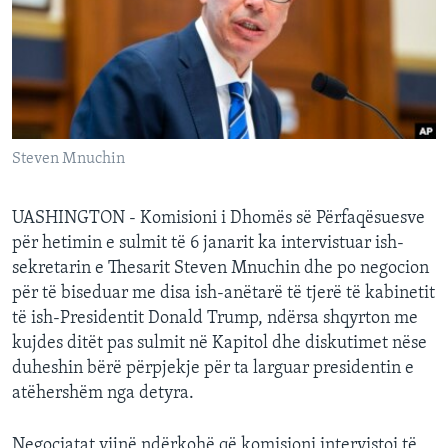
INTERVISTA
DITARI
Steven Mnuchin
UASHINGTON - Komisioni i Dhomës së Përfaqësuesve
për hetimin e sulmit të 6 janarit ka intervistuar ish-
sekretarin e Thesarit Steven Mnuchin dhe po negocion
për të biseduar me disa ish-anëtarë të tjerë të kabinetit
të ish-Presidentit Donald Trump, ndërsa shqyrton me
kujdes ditët pas sulmit në Kapitol dhe diskutimet nëse
duheshin bërë përpjekje për ta larguar presidentin e
atëhershëm nga detyra.
Negociatat vijnë ndërkohë që komisioni intervistoi të