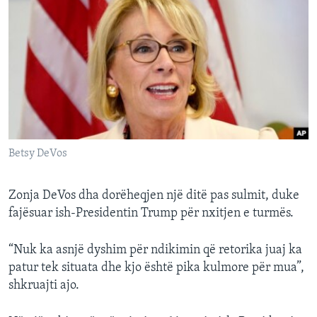
Betsy DeVos
Zonja DeVos dha dorëheqjen një ditë pas sulmit, duke
fajësuar ish-Presidentin Trump për nxitjen e turmës.
“Nuk ka asnjë dyshim për ndikimin që retorika juaj ka
patur tek situata dhe kjo është pika kulmore për mua”,
shkruajti ajo.