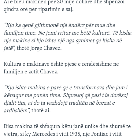
Ai e bleu makinën për 20 mijë dollarë dhe shpenzoi
qindra orë për riparimin e saj.
“Kjo ka qenë gjithmonë një ëndërr për mua dhe
familjen time. Ne jemi rritur me këtë kulturë. Të kisha
një makine si kjo ishte një nga synimet që kisha në
jetë”,
thotë Jorge Chavez.
Kultura e makinave është pjesë e rëndësishme në
familjen e zotit Chavez.
“Kjo ishte makina e parë që e transformova dhe jam i
kënaqur me punën time. Shpresoj që pasi t'ia dorëzoj
djalit tim, ai do ta vazhdojë traditën në brezat e
ardhshëm”,
thotë ai.
Disa makina të shfaqura këtu janë unike dhe shumë të
vjetra, si ky Mercedes i vitit 1935, një Pontiac i vitit