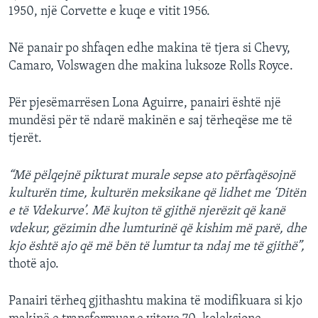
1950, një Corvette e kuqe e vitit 1956.
Në panair po shfaqen edhe makina të tjera si Chevy,
Camaro, Volswagen dhe makina luksoze Rolls Royce.
Për pjesëmarrësen Lona Aguirre, panairi është një
mundësi për të ndarë makinën e saj tërheqëse me të
tjerët.
“Më pëlqejnë pikturat murale sepse ato përfaqësojnë
kulturën time, kulturën meksikane që lidhet me ‘Ditën
e të Vdekurve’. Më kujton të gjithë njerëzit që kanë
vdekur, gëzimin dhe lumturinë që kishim më parë, dhe
kjo është ajo që më bën të lumtur ta ndaj me të gjithë”,
thotë ajo.
Panairi tërheq gjithashtu makina të modifikuara si kjo