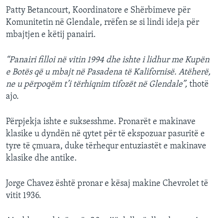
Patty Betancourt, Koordinatore e Shërbimeve për
Komunitetin në Glendale, rrëfen se si lindi ideja për
mbajtjen e këtij panairi.
“Panairi filloi në vitin 1994 dhe ishte i lidhur me Kupën
e Botës që u mbajt në Pasadena të Kalifornisë. Atëherë,
ne u përpoqëm t’i tërhiqnim tifozët në Glendale”,
thotë
ajo.
Përpjekja ishte e suksesshme. Pronarët e makinave
klasike u dyndën në qytet për të ekspozuar pasuritë e
tyre të çmuara, duke tërhequr entuziastët e makinave
klasike dhe antike.
Jorge Chavez është pronar e kësaj makine Chevrolet të
vitit 1936.