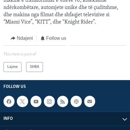
makinë e transformuar e viteve 70, koleksione
ndërkombëtare, automjete unike dhe të çuditshme,
dhe makina nga filmat dhe shfaqjet televizive si
“Miami Vice”, “KITT”, dhe “Knight Rider”.
Ndajeni
Follow us
This item is part of
Lajme
SHBA
FOLLOW US
INFO