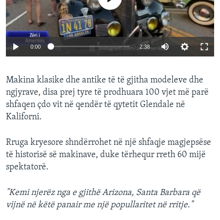
0:00
2:38
Makina klasike dhe antike të të gjitha modeleve dhe
ngjyrave, disa prej tyre të prodhuara 100 vjet më parë
shfaqen çdo vit në qendër të qytetit Glendale në
Kaliforni.
Rruga kryesore shndërrohet në një shfaqje magjepsëse
të historisë së makinave, duke tërhequr rreth 60 mijë
spektatorë.
"Kemi njerëz nga e gjithë Arizona, Santa Barbara që
vijnë në këtë panair me një popullaritet në rritje."