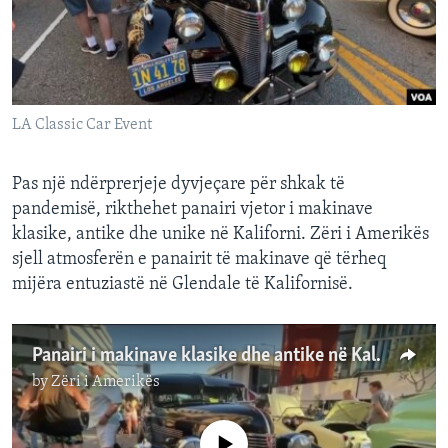
INTERVISTA
DITARI
LA Classic Car Event
Pas një ndërprerjeje dyvjeçare për shkak të
pandemisë, rikthehet panairi vjetor i makinave
klasike, antike dhe unike në Kaliforni. Zëri i Amerikës
sjell atmosferën e panairit të makinave që tërheq
mijëra entuziastë në Glendale të Kalifornisë.
Panairi i makinave klasike dhe antike në Kaliforni
by
Zëri i Amerikës
No media source currently available