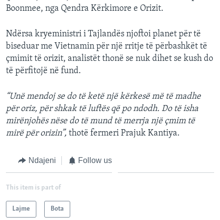
Boonmee, nga Qendra Kërkimore e Orizit.
Ndërsa kryeministri i Tajlandës njoftoi planet për të
biseduar me Vietnamin për një rritje të përbashkët të
çmimit të orizit, analistët thonë se nuk dihet se kush do
të përfitojë në fund.
“Unë mendoj se do të ketë një kërkesë më të madhe
për oriz, për shkak të luftës që po ndodh. Do të isha
mirënjohës nëse do të mund të merrja një çmim të
mirë për orizin”,
thotë fermeri Prajuk Kantiya.
Ndajeni
Follow us
This item is part of
Lajme
Bota