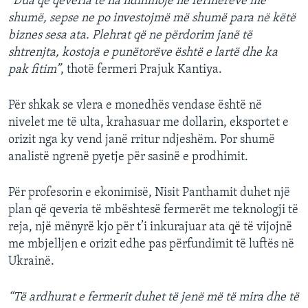
“Dua që qeveria të na ndihmojë ne fermerëve më
shumë, sepse ne po investojmë më shumë para në këtë
biznes sesa ata. Plehrat që ne përdorim janë të
shtrenjta, kostoja e punëtorëve është e lartë dhe ka
pak fitim”
, thotë fermeri Prajuk Kantiya.
Për shkak se vlera e monedhës vendase është në
nivelet me të ulta, krahasuar me dollarin, eksportet e
orizit nga ky vend janë rritur ndjeshëm. Por shumë
analistë ngrenë pyetje për sasinë e prodhimit.
Për profesorin e ekonimisë, Nisit Panthamit duhet një
plan që qeveria të mbështesë fermerët me teknologji të
reja, një mënyrë kjo për t’i inkurajuar ata që të vijojnë
me mbjelljen e orizit edhe pas përfundimit të luftës në
Ukrainë.
“Të ardhurat e fermerit duhet të jenë më të mira dhe të