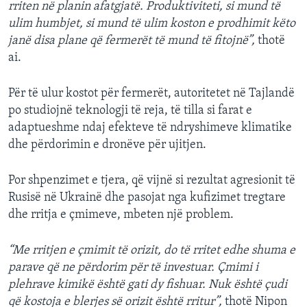
rriten në planin afatgjatë. Produktiviteti, si mund të
ulim humbjet, si mund të ulim koston e prodhimit këto
janë disa plane që fermerët të mund të fitojnë”,
thotë
ai.
Për të ulur kostot për fermerët, autoritetet në Tajlandë
po studiojnë teknologji të reja, të tilla si farat e
adaptueshme ndaj efekteve të ndryshimeve klimatike
dhe përdorimin e dronëve për ujitjen.
Por shpenzimet e tjera, që vijnë si rezultat agresionit të
Rusisë në Ukrainë dhe pasojat nga kufizimet tregtare
dhe rritja e çmimeve, mbeten një problem.
“Me rritjen e çmimit të orizit, do të rritet edhe shuma e
parave që ne përdorim për të investuar. Çmimi i
plehrave kimikë është gati dy fishuar. Nuk është çudi
që kostoja e blerjes së orizit është rritur”,
thotë Nipon