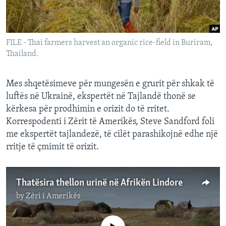
INTERVISTA
DITARI
FILE - Thai farmers harvest an organic rice-field in Buriram,
Thailand.
Mes shqetësimeve për mungesën e grurit për shkak të
luftës në Ukrainë, ekspertët në Tajlandë thonë se
kërkesa për prodhimin e orizit do të rritet.
Korrespodenti i Zërit të Amerikës, Steve Sandford foli
me ekspertët tajlandezë, të cilët parashikojnë edhe një
rritje të çmimit të orizit.
Thatësira thellon urinë në Afrikën Lindore
by
Zëri i Amerikës
No media source currently available