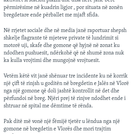
aktivitet si stacion plazhi dhe disa herë janë bërë
përmirësime në kuadrin ligjor , por situata në zonën
bregdetare ende përballet me mjaft sfida.
Në rrjetet sociale dhe në media janë raportuar shepsh
shkelje flagrante të mjeteve private të lundrimit si
motorë uji, skafe dhe gomone që hyjnë në zonat ku
ndodhen pushuesit, ndërkohë që në shumë zona nuk
ka kulla vrojtimi dhe mungojnë vrojtuesit.
Vetëm këtë vit janë shënuar tre incidente ku në korrik
një çift të rinjsh u goditën në bregdetin e Jalës në Vlorë
nga një gomone që doli jashtë kontrollit në det dhe
përfundoi në breg. Njëri prej të rinjve ndodhet ende i
shtruar në spital me dëmtime të rënda.
Pak ditë më vonë një fëmijë tjetër u lëndua nga një
gomone në bregdetin e Vlorës dhe mori trajtim