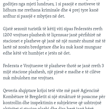
goditjes nga mjeti lundrues, 1 si pasojë e motiveve të
lidhura me rrethana kriminale dhe 4 prej tyre kanë
ardhur si pasojë e mbytjes në det.
Gjatë sezonit turistik të këtij viti sipas Federatës rreth
1200 vrojtues plazhesh të liçensuar janë përfshirë në
stacionet e plazheve që janë në një numër shumë më të
lartë në zonën bredgetare dhe ku nuk kanë munguar
edhe këtë vit humbjet e jetës në det.
Federata e Vrojtuesve të plazheve thotë se janë rreth 3
mijë stacione plazhesh, një pjesë e madhe e të cilëve
nuk mbulohen me vrojtues.
Qeveria shqiptare krijoi tetë vite më parë Agjencinë
Kombëtare të Bregdetit si një strukturë të posacme për
kontrollin dhe inspektimin e subjekteve që ushtrojnë