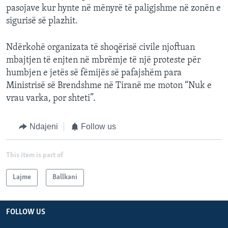
pasojave kur hynte në mënyrë të paligjshme në zonën e
sigurisë së plazhit.
Ndërkohë organizata të shoqërisë civile njoftuan
mbajtjen të enjten në mbrëmje të një proteste për
humbjen e jetës së fëmijës së pafajshëm para
Ministrisë së Brendshme në Tiranë me moton “Nuk e
vrau varka, por shteti”.
Ndajeni
Follow us
This item is part of
Lajme
Ballkani
FOLLOW US