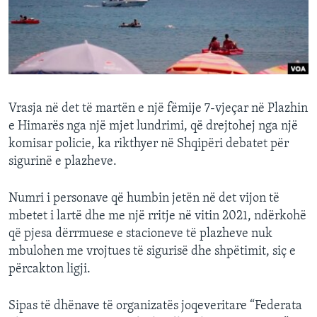
INTERVISTA
DITARI
Vrasja në det të martën e një fëmije 7-vjeçar në Plazhin
e Himarës nga një mjet lundrimi, që drejtohej nga një
komisar policie, ka rikthyer në Shqipëri debatet për
sigurinë e plazheve.
Numri i personave që humbin jetën në det vijon të
mbetet i lartë dhe me një rritje në vitin 2021, ndërkohë
që pjesa dërrmuese e stacioneve të plazheve nuk
mbulohen me vrojtues të sigurisë dhe shpëtimit, siç e
përcakton ligji.
Sipas të dhënave të organizatës joqeveritare “Federata