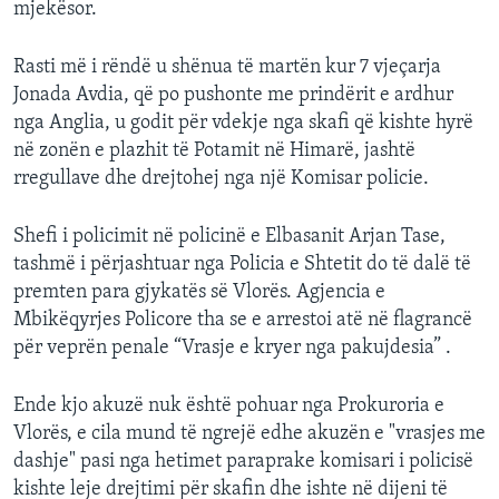
mjekësor.
Rasti më i rëndë u shënua të martën kur 7 vjeçarja
Jonada Avdia, që po pushonte me prindërit e ardhur
nga Anglia, u godit për vdekje nga skafi që kishte hyrë
në zonën e plazhit të Potamit në Himarë, jashtë
rregullave dhe drejtohej nga një Komisar policie.
Shefi i policimit në policinë e Elbasanit Arjan Tase,
tashmë i përjashtuar nga Policia e Shtetit do të dalë të
premten para gjykatës së Vlorës. Agjencia e
Mbikëqyrjes Policore tha se e arrestoi atë në flagrancë
për veprën penale “Vrasje e kryer nga pakujdesia” .
Ende kjo akuzë nuk është pohuar nga Prokuroria e
Vlorës, e cila mund të ngrejë edhe akuzën e "vrasjes me
dashje" pasi nga hetimet paraprake komisari i policisë
kishte leje drejtimi për skafin dhe ishte në dijeni të