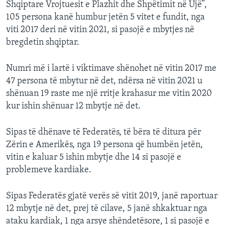
Shqiptare Vrojtuesit e Plazhit dhe Shpëtimit në Ujë”,
105 persona kanë humbur jetën 5 vitet e fundit, nga
viti 2017 deri në vitin 2021, si pasojë e mbytjes në
bregdetin shqiptar.
Numri më i lartë i viktimave shënohet në vitin 2017 me
47 persona të mbytur në det, ndërsa në vitin 2021 u
shënuan 19 raste me një rritje krahasur me vitin 2020
kur ishin shënuar 12 mbytje në det.
Sipas të dhënave të Federatës, të bëra të ditura për
Zërin e Amerikës, nga 19 persona që humbën jetën,
vitin e kaluar 5 ishin mbytje dhe 14 si pasojë e
problemeve kardiake.
Sipas Federatës gjatë verës së vitit 2019, janë raportuar
12 mbytje në det, prej të cilave, 5 janë shkaktuar nga
ataku kardiak, 1 nga arsye shëndetësore, 1 si pasojë e