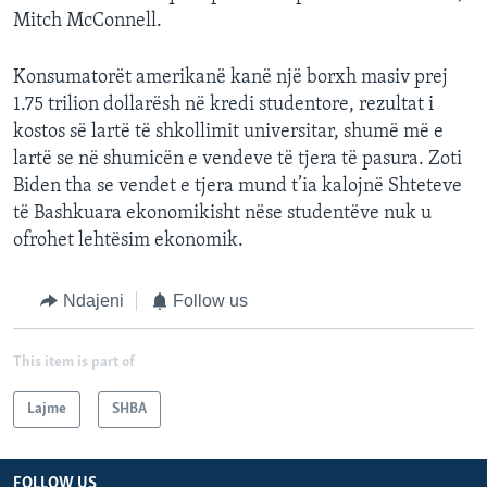
Mitch McConnell.
Konsumatorët amerikanë kanë një borxh masiv prej
1.75 trilion dollarësh në kredi studentore, rezultat i
kostos së lartë të shkollimit universitar, shumë më e
lartë se në shumicën e vendeve të tjera të pasura. Zoti
Biden tha se vendet e tjera mund t’ia kalojnë Shteteve
të Bashkuara ekonomikisht nëse studentëve nuk u
ofrohet lehtësim ekonomik.
Ndajeni
Follow us
This item is part of
Lajme
SHBA
FOLLOW US