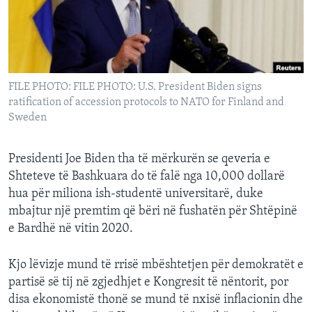
INTERVISTA
DITARI
FILE PHOTO: FILE PHOTO: U.S. President Biden signs
ratification of accession protocols to NATO for Finland and
Sweden
Presidenti Joe Biden tha të mërkurën se qeveria e
Shteteve të Bashkuara do të falë nga 10,000 dollarë
hua për miliona ish-studentë universitarë, duke
mbajtur një premtim që bëri në fushatën për Shtëpinë
e Bardhë në vitin 2020.
Kjo lëvizje mund të rrisë mbështetjen për demokratët e
partisë së tij në zgjedhjet e Kongresit të nëntorit, por
disa ekonomistë thonë se mund të nxisë inflacionin dhe