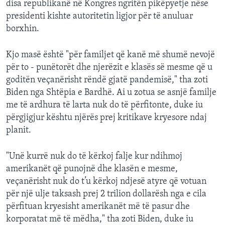
disa republikanë në Kongres ngritën pikëpyetje nëse
presidenti kishte autoritetin ligjor për të anuluar
borxhin.
Kjo masë është "për familjet që kanë më shumë nevojë
për to - punëtorët dhe njerëzit e klasës së mesme që u
goditën veçanërisht rëndë gjatë pandemisë," tha zoti
Biden nga Shtëpia e Bardhë. Ai u zotua se asnjë familje
me të ardhura të larta nuk do të përfitonte, duke iu
përgjigjur kështu njërës prej kritikave kryesore ndaj
planit.
"Unë kurrë nuk do të kërkoj falje kur ndihmoj
amerikanët që punojnë dhe klasën e mesme,
veçanërisht nuk do t’u kërkoj ndjesë atyre që votuan
për një ulje taksash prej 2 trilion dollarësh nga e cila
përfituan kryesisht amerikanët më të pasur dhe
korporatat më të mëdha," tha zoti Biden, duke iu