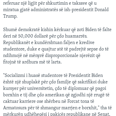
referuar një ligjit për shkurtimin e taksave që u
miratua gjatë administratës së ish-presidentit Donald
Trump.
Shumë demokratë kishin kërkuar që zoti Biden të falte
deri në 50,000 dollarë për çdo huamarrës.
Republikanët e kundërshtuan faljen e kredive
studentore, duke e quajtur atë të padrejtë sepse do të
ndihmojë në mënyrë disproporcionale njerëzit që
fitojnë të ardhura më të larta.
"Socializmi i huasë studentore të Presidentit Biden
është një shuplakë për çdo familje që sakrifikoi duke
kursyer për universitetin, çdo të diplomuar që pagoi
borxhin e tij dhe çdo amerikan që zgjodhi një rrugë të
caktuar karriere ose shërbeu në Forcat tona të
Armatosura për të shmangur marrjen e borxhit," tha të
mërkurën udhëheqësi i pakicës republikane në Senat,