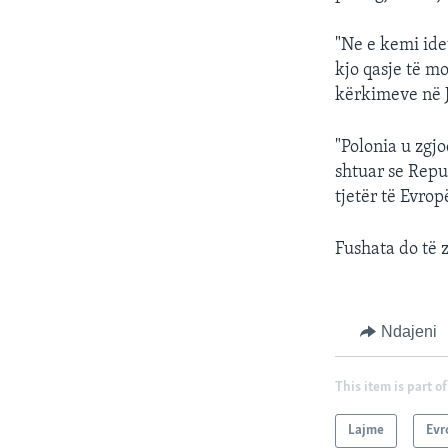
"Ne e kemi ide
kjo qasje të mo
kërkimeve në J
"Polonia u zgj
shtuar se Repu
tjetër të Evrop
Fushata do të 
Ndajeni
This item is part of
Lajme
Evr