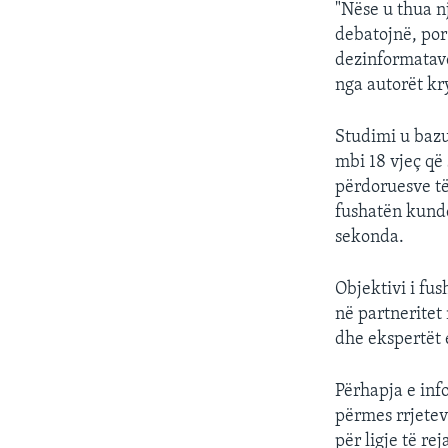
"Nëse u thua n
debatojnë, por
dezinformatave
nga autorët kr
Studimi u bazu
mbi 18 vjeç që
përdoruesve të
fushatën kundë
sekonda.
Objektivi i fu
në partneritet
dhe ekspertët 
Përhapja e inf
përmes rrjetev
për ligje të re