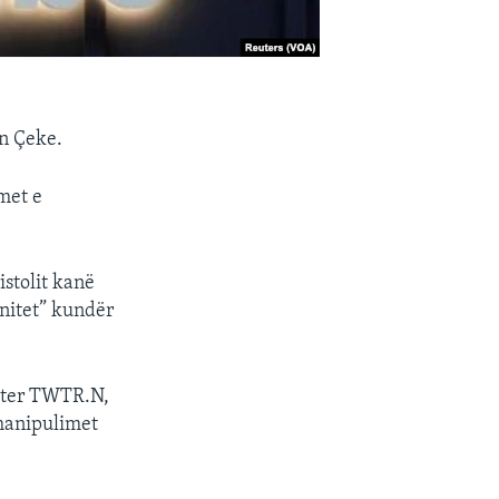
ën Çeke.
met e
stolit kanë
unitet” kundër
itter TWTR.N,
 manipulimet