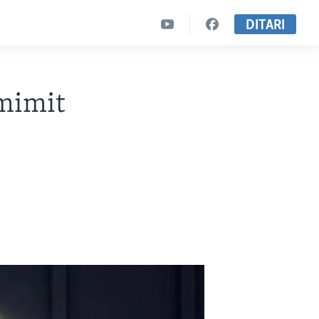
DITARI
rmimit