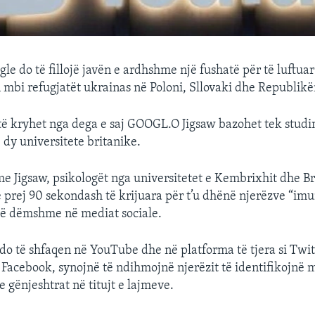
e do të fillojë javën e ardhshme një fushatë për të luftuar
mbi refugjatët ukrainas në Poloni, Sllovaki dhe Republik
të kryhet nga dega e saj GOOGL.O Jigsaw bazohet tek studi
 dy universitete britanike.
 Jigsaw, psikologët nga universitetet e Kembrixhit dhe Bri
 prej 90 sekondash të krijuara për t’u dhënë njerëzve “im
të dëmshme në mediat sociale.
at do të shfaqen në YouTube dhe në platforma të tjera si Tw
Facebook, synojnë të ndihmojnë njerëzit të identifikojnë
 gënjeshtrat në titujt e lajmeve.