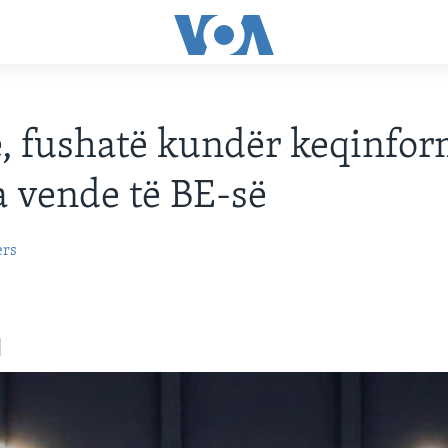
, fushatë kundër keqinfo
a vende të BE-së
ers