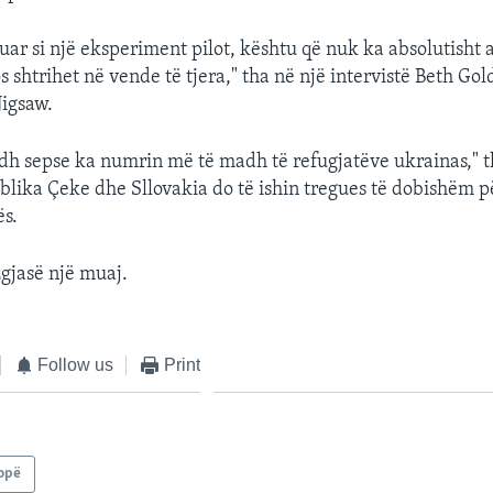
uar si një eksperiment pilot, kështu që nuk ka absolutisht 
s shtrihet në vende të tjera," tha në një intervistë Beth Gol
igsaw.
odh sepse ka numrin më të madh të refugjatëve ukrainas," t
blika Çeke dhe Sllovakia do të ishin tregues të dobishëm p
ës.
zgjasë një muaj.
Follow us
Print
opë