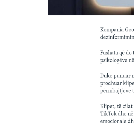
Kompania Googl
dezinformimin 
Fushata që do 
psikologëve në
Duke punuar me
prodhuar klipe
përmbajtjeve 
Klipet, të cil
TikTok dhe në 
emocionale dhe