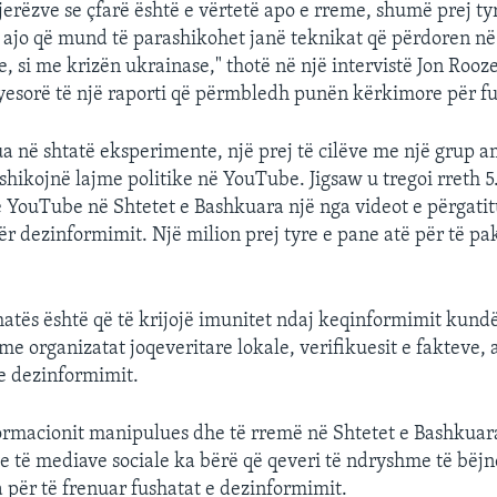
jerëzve se çfarë është e vërtetë apo e rreme, shumë prej ty
 ajo që mund të parashikohet janë teknikat që përdoren n
, si me krizën ukrainase," thotë në një intervistë Jon Rooz
yesorë të një raporti që përmbledh punën kërkimore për f
a në shtatë eksperimente, një prej të cilëve me një grup 
 shikojnë lajme politike në YouTube. Jigsaw u tregoi rreth 5
 YouTube në Shtetet e Bashkuara një nga videot e përgatit
r dezinformimit. Një milion prej tyre e pane atë për të pa
shatës është që të krijojë imunitet ndaj keqinformimit kund
 me organizatat joqeveritare lokale, verifikuesit e fakteve
e dezinformimit.
ormacionit manipulues dhe të rremë në Shtetet e Bashkuar
e të mediave sociale ka bërë që qeveri të ndryshme të bëjn
ja për të frenuar fushatat e dezinformimit.