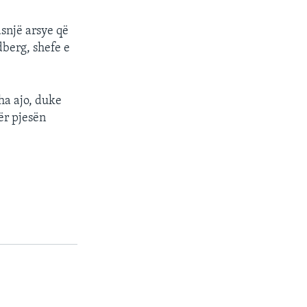
asnjë arsye që
dberg, shefe e
ha ajo, duke
ër pjesën