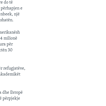
re do të
ë përhapjen e
enbeek, një
ushatën.
amerikanësh
.4 milionë
ura për
ktën 30
ër refugjatëve,
, akademikët
a dhe Evropë
ë përpjekje