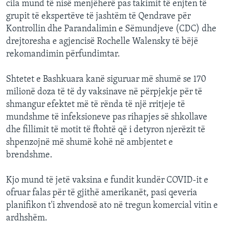
cila mund të nisë menjëherë pas takimit të enjten të
grupit të ekspertëve të jashtëm të Qendrave për
Kontrollin dhe Parandalimin e Sëmundjeve (CDC) dhe
drejtoresha e agjencisë Rochelle Walensky të bëjë
rekomandimin përfundimtar.
Shtetet e Bashkuara kanë siguruar më shumë se 170
milionë doza të të dy vaksinave në përpjekje për të
shmangur efektet më të rënda të një rritjeje të
mundshme të infeksioneve pas rihapjes së shkollave
dhe fillimit të motit të ftohtë që i detyron njerëzit të
shpenzojnë më shumë kohë në ambjentet e
brendshme.
Kjo mund të jetë vaksina e fundit kundër COVID-it e
ofruar falas për të gjithë amerikanët, pasi qeveria
planifikon t'i zhvendosë ato në tregun komercial vitin e
ardhshëm.