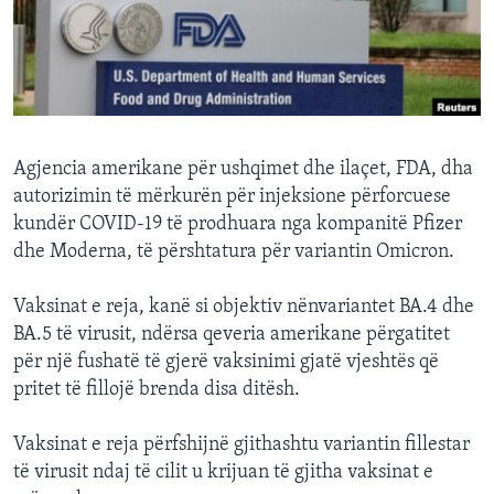
INTERVISTA
DITARI
Agjencia amerikane për ushqimet dhe ilaçet, FDA, dha
autorizimin të mërkurën për injeksione përforcuese
kundër COVID-19 të prodhuara nga kompanitë Pfizer
dhe Moderna, të përshtatura për variantin Omicron.
Vaksinat e reja, kanë si objektiv nënvariantet BA.4 dhe
BA.5 të virusit, ndërsa qeveria amerikane përgatitet
për një fushatë të gjerë vaksinimi gjatë vjeshtës që
pritet të fillojë brenda disa ditësh.
Vaksinat e reja përfshijnë gjithashtu variantin fillestar
të virusit ndaj të cilit u krijuan të gjitha vaksinat e