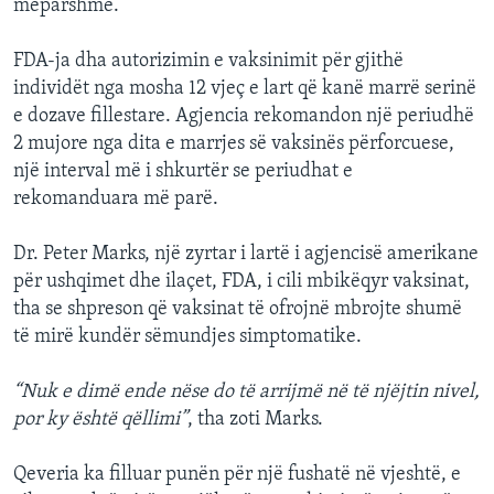
mëparshme.
FDA-ja dha autorizimin e vaksinimit për gjithë
individët nga mosha 12 vjeç e lart që kanë marrë serinë
e dozave fillestare. Agjencia rekomandon një periudhë
2 mujore nga dita e marrjes së vaksinës përforcuese,
një interval më i shkurtër se periudhat e
rekomanduara më parë.
Dr. Peter Marks, një zyrtar i lartë i agjencisë amerikane
për ushqimet dhe ilaçet, FDA, i cili mbikëqyr vaksinat,
tha se shpreson që vaksinat të ofrojnë mbrojte shumë
të mirë kundër sëmundjes simptomatike.
“Nuk e dimë ende nëse do të arrijmë në të njëjtin nivel,
por ky është qëllimi”
, tha zoti Marks.
Qeveria ka filluar punën për një fushatë në vjeshtë, e