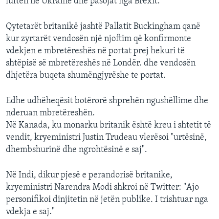
luftën në Ukrainë dhe pasojat nga Brexit.
Qytetarët britanikë jashtë Pallatit Buckingham qanë
kur zyrtarët vendosën një njoftim që konfirmonte
vdekjen e mbretëreshës në portat prej hekuri të
shtëpisë së mbretëreshës në Londër. dhe vendosën
dhjetëra buqeta shumëngjyrëshe te portat.
Edhe udhëheqësit botërorë shprehën ngushëllime dhe
nderuan mbretëreshën.
Në Kanada, ku monarku britanik është kreu i shtetit të
vendit, kryeministri Justin Trudeau vlerësoi "urtësinë,
dhembshurinë dhe ngrohtësinë e saj".
Në Indi, dikur pjesë e perandorisë britanike,
kryeministri Narendra Modi shkroi në Twitter: "Ajo
personifikoi dinjitetin në jetën publike. I trishtuar nga
vdekja e saj."