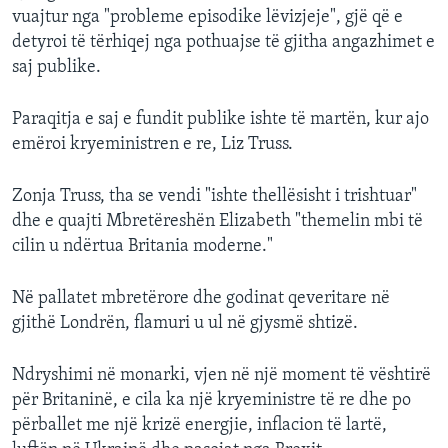
vuajtur nga "probleme episodike lëvizjeje", gjë që e
detyroi të tërhiqej nga pothuajse të gjitha angazhimet e
saj publike.
Paraqitja e saj e fundit publike ishte të martën, kur ajo
emëroi kryeministren e re, Liz Truss.
Zonja Truss, tha se vendi "ishte thellësisht i trishtuar"
dhe e quajti Mbretëreshën Elizabeth "themelin mbi të
cilin u ndërtua Britania moderne."
Në pallatet mbretërore dhe godinat qeveritare në
gjithë Londrën, flamuri u ul në gjysmë shtizë.
Ndryshimi në monarki, vjen në një moment të vështirë
për Britaninë, e cila ka një kryeministre të re dhe po
përballet me një krizë energjie, inflacion të lartë,