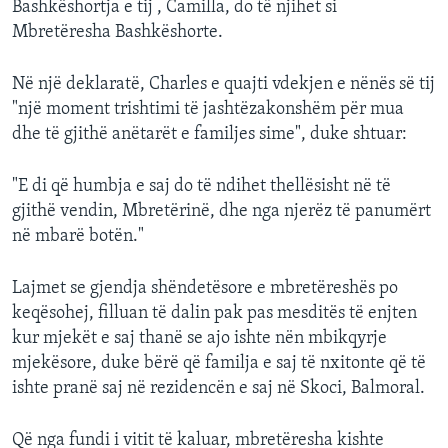
Bashkëshortja e tij , Camilla, do të njihet si
Mbretëresha Bashkëshorte.
Në një deklaratë, Charles e quajti vdekjen e nënës së tij
"një moment trishtimi të jashtëzakonshëm për mua
dhe të gjithë anëtarët e familjes sime", duke shtuar:
"E di që humbja e saj do të ndihet thellësisht në të
gjithë vendin, Mbretërinë, dhe nga njerëz të panumërt
në mbarë botën."
Lajmet se gjendja shëndetësore e mbretëreshës po
keqësohej, filluan të dalin pak pas mesditës të enjten
kur mjekët e saj thanë se ajo ishte nën mbikqyrje
mjekësore, duke bërë që familja e saj të nxitonte që të
ishte pranë saj në rezidencën e saj në Skoci, Balmoral.
Që nga fundi i vitit të kaluar, mbretëresha kishte