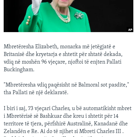
INTERVISTA
DITARI
Mbretëresha Elizabeth, monarka më jetëgjatë e
Britanisë dhe kryetarja e shtetit për shtatë dekada,
vdiq në moshën 96 vjeçare, njoftoi të enjten Pallati
Buckingham.
"Mbretëresha vdiq paqësisht në Balmoral sot pasdite,"
tha Pallati në një deklaratë.
I biri i saj, 73 vjeçari Charles, u bë automatikisht mbret
i Mbretërisë së Bashkuar dhe kreu i shtetit për 14
territore të tjera, përfshirë Australinë, Kanadanë dhe
Zelandën e Re. Ai do të njihet si Mbreti Charles III .