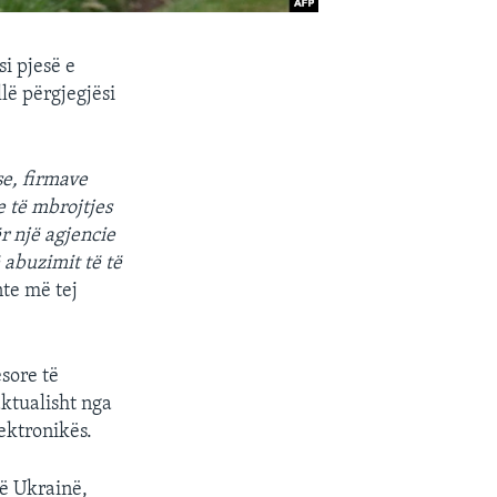
i pjesë e
lë përgjegjësi
e, firmave
e të mbrojtjes
r një agjencie
 abuzimit të të
nte më tej
sore të
aktualisht nga
lektronikës.
në Ukrainë,