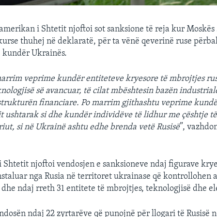
merikan i Shtetit njoftoi sot sanksione të reja kur Moskës s
kurse thuhej në deklaratë, për ta vënë qeverinë ruse përbal
aj kundër Ukrainës.
arrim veprime kundër entiteteve kryesore të mbrojtjes rus
nologjisë së avancuar, të cilat mbështesin bazën industrial
strukturën financiare. Po marrim gjithashtu veprime kundë
it ushtarak si dhe kundër individëve të lidhur me çështje të
eriut, si në Ukrainë ashtu edhe brenda vetë Rusisë
”, vazhdo
 Shtetit njoftoi vendosjen e sanksioneve ndaj figurave krye
instaluar nga Rusia në territoret ukrainase që kontrollohen 
i dhe ndaj rreth 31 entitete të mbrojtjes, teknologjisë dhe e
ndosën ndaj 22 zyrtarëve që punojnë për llogari të Rusisë 