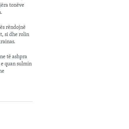
jëra tonëve
n.
lës rëndojnë
, si dhe rolin
rainas.
one të ashpra
a e quan sulmin
he