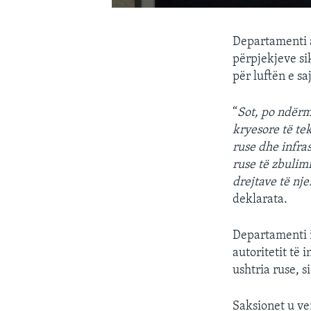
Departamenti a
përpjekjeve si
për luftën e s
“
Sot, po ndërm
kryesore të tek
ruse dhe infra
ruse të zbulim
drejtave të nj
deklarata.
Departamenti i
autoritetit të 
ushtria ruse, s
Saksionet u ve