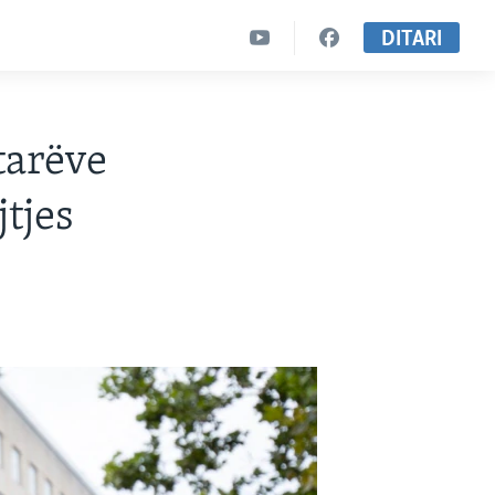
DITARI
tarëve
jtjes