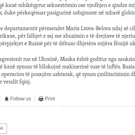
që kanë mbikëqyrur sekuestrimin ose vjedhjen e qindra mi
s, duke përkeqësuar pasigurinë ushqimore në mbarë globi
e departamentit përmendet Maria Lvova-Belova ndaj së ci
kane, për lidhjet e saj me abuzimin e të drejtave të njeriut
ërpjekjet e Rusisë për të dëbuar dhjetëra mijëra fëmijë uk
të agresionit rus në Ukrainë, Moska është goditur nga sanksi
 kanë synuar të bllokojnë makinerinë ruse të luftës. Rusi
 operacion të posaçëm ushtarak, që synon çmilitarizimin d
 vendit fqinj.
Follow us
Print
BA