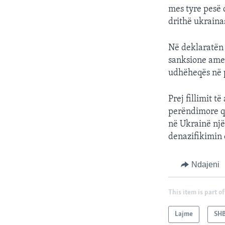
mes tyre pesë 
drithë ukraina
Në deklaratën 
sanksione ameri
udhëheqës në p
Prej fillimit 
perëndimore që
në Ukrainë një
denazifikimin e
Ndajeni
This item is part of
Lajme
SH