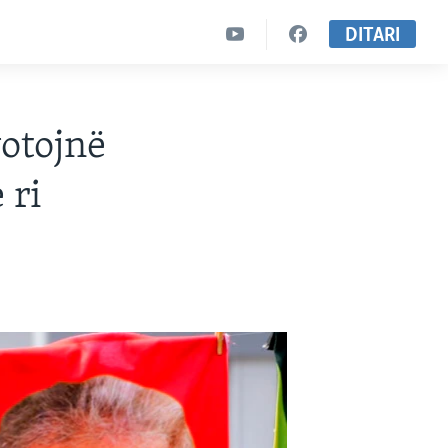
DITARI
votojnë
 ri