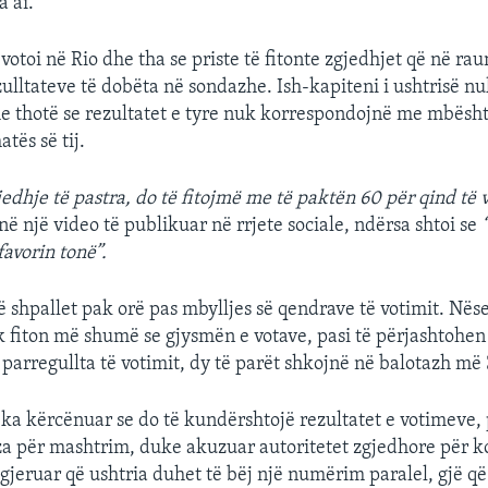
a ai.
votoi në Rio dhe tha se priste të fitonte zgjedhjet që në rau
zulltateve të dobëta në sondazhe. Ish-kapiteni i ushtrisë n
 thotë se rezultatet e tyre nuk korrespondojnë me mbësht
atës së tij.
edhje të pastra, do të fitojmë me të paktën 60 për qind të v
në një video të publikuar në rrjete sociale, ndërsa shtoi se
favorin tonë”.
ë shpallet pak orë pas mbylljes së qendrave të votimit. Nëse
 fiton më shumë se gjysmën e votave, pasi të përjashtohen 
parregullta të votimit, dy të parët shkojnë në balotazh më 
 ka kërcënuar se do të kundërshtojë rezultatet e votimeve, 
za për mashtrim, duke akuzuar autoritetet zgjedhore për 
ugjeruar që ushtria duhet të bëj një numërim paralel, gjë q