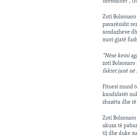
normalitet”,
th
Zoti Bolsonaro 
pavarësisht re
sondazheve dhe
mori gjatë fush
“Nëse kemi zgj
zoti Bolsonaro 
faktet janë në 
Fituesi mund t
kandidatët nuk
zbazëta dhe të 
Zoti Bolsonaro
akuza të paba
tij dhe duke s