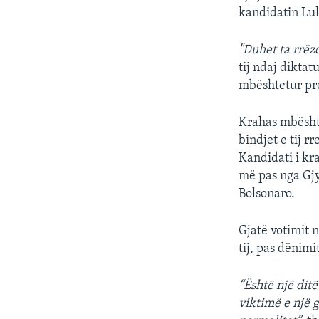
kandidatin Lul
"Duhet ta rrëz
tij ndaj diktat
mbështetur pr
Krahas mbështe
bindjet e tij r
Kandidati i kra
më pas nga Gjy
Bolsonaro.
Gjatë votimit 
tij, pas dënimit
“Është një dit
viktimë e një 