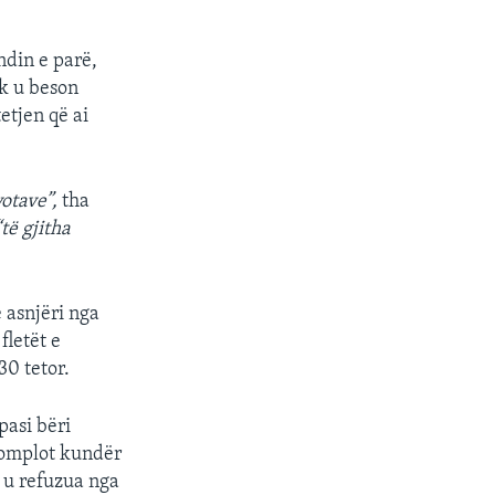
ndin e parë,
uk u beson
etjen që ai
otave”,
tha
“të gjitha
 asnjëri nga
fletët e
30 tetor.
pasi bëri
komplot kundër
ë u refuzua nga