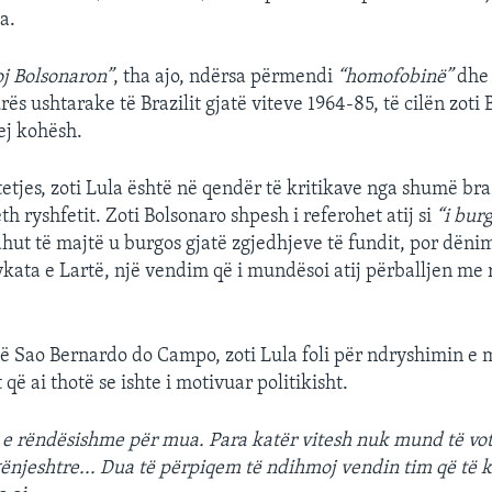
a.
oj Bolsonaron”
, tha ajo, ndërsa përmendi
“homofobinë”
dhe 
urës ushtarake të Brazilit gjatë viteve 1964-85, të cilën zoti
ej kohësh.
tjes, zoti Lula është në qendër të kritikave nga shumë bra
reth ryshfetit. Zoti Bolsonaro shpesh i referohet atij si
“i burg
hut të majtë u burgos gjatë zgjedhjeve të fundit, por dënimi
kata e Lartë, një vendim që i mundësoi atij përballjen me r
në Sao Bernardo do Campo, zoti Lula foli për ndryshimin e m
 që ai thotë se ishte i motivuar politikisht.
ë e rëndësishme për mua. Para katër vitesh nuk mund të vot
gënjeshtre... Dua të përpiqem të ndihmoj vendin tim që të 