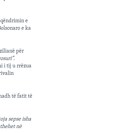
qëndrimin e
 Bolsonaro e ka
zilianë për
osuri”.
 i tij u rrëzua
ivalin
adh të fatit të
oja sepse isha
kthehet në