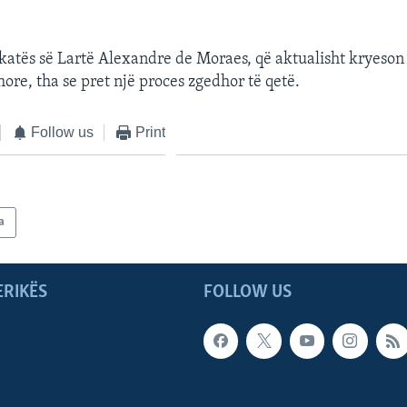
ykatës së Lartë Alexandre de Moraes, që aktualisht kryeson
ore, tha se pret një proces zgedhor të qetë.
Follow us
Print
a
ERIKËS
FOLLOW US