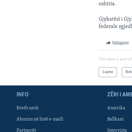
ushtria.
Gjykatësi i Gj
federale zgjedh
Ndajeni
This item is part of
Lajme
Bot
INFO
ZËRI I AM
Rreth nesh
Amerika
Abonim në listë e-maili
Ballkani
Partnerët
Intervista