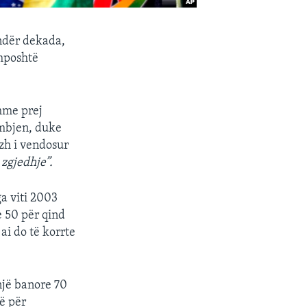
 ndër dekada,
 mposhtë
hme prej
umbjen, duke
azh i vendosur
 zgjedhje”.
ga viti 2003
e 50 për qind
ai do të korrte
jë banore 70
jë për