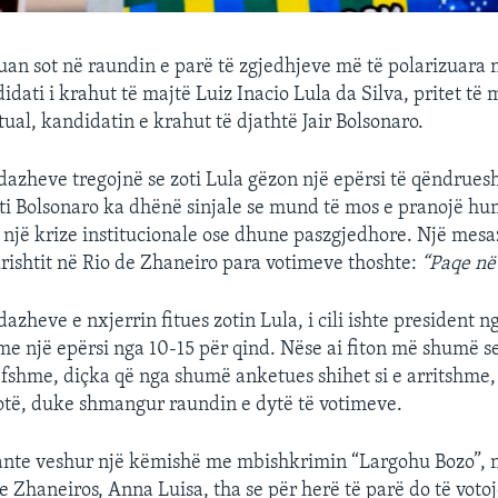
tuan sot në raundin e parë të zgjedhjeve më të polarizuara
didati i krahut të majtë Luiz Inacio Lula da Silva, pritet të
ual, kandidatin e krahut të djathtë Jair Bolsonaro.
azheve tregojnë se zoti Lula gëzon një epërsi të qëndrues
ti Bolsonaro ka dhënë sinjale se mund të mos e pranojë h
e një krize institucionale ose dhune paszgjedhore. Një mes
Krishtit në Rio de Zhaneiro para votimeve thoshte:
“Paqe në
zheve e nxjerrin fitues zotin Lula, i cili ishte president n
me një epërsi nga 10-15 për qind. Nëse ai fiton më shumë s
lefshme, diçka që nga shumë anketues shihet si e arritshme, 
plotë, duke shmangur raundin e dytë të votimeve.
nte veshur një këmishë me mbishkrimin “Largohu Bozo”, n
e Zhaneiros, Anna Luisa, tha se për herë të parë do të voto