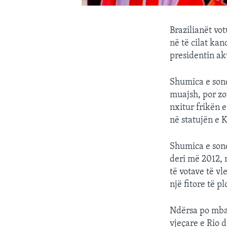
Brazilianët vo
në të cilat kan
presidentin akt
Shumica e sond
muajsh, por zo
nxitur frikën 
në statujën e 
Shumica e sonda
deri më 2012, 
të votave të v
një fitore të 
Ndërsa po mba
vjeçare e Rio d