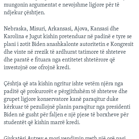
mungonin argumentat e nevojshme ligjore për të
ndjekur çështjen.
Nebraska, Misuri, Arkansasi, Ajova, Kansasi dhe
Karolina e Jugut kishin pretenduar në padinë e tyre se
plani i zotit Biden anashkalonte autoritetin e Kongresit
dhe vinte në rrezik të ardhurat tatimore të shteteve
dhe paratë e fituara nga entitetet shtetërore që
investojnë ose ofrojnë kredi.
Çështja që ata kishin ngritur ishte vetëm njëra nga
paditë që prokurorët e përgjithshëm të shteteve dhe
grupet ligjore konservatore kanë paraqitur duke
kërkuar të pezullojnë planin paraqitur nga presidenti
Biden në gusht për faljen e një pjese të borxheve për
studentët që kishin marrë kredi.
Gjykatësi Autrey e mori vendimin rreth një orë pasi