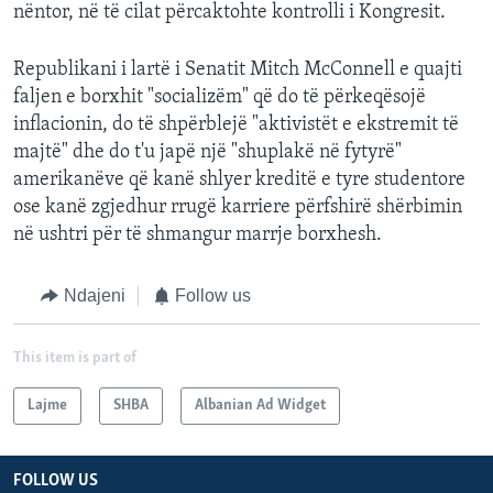
nëntor, në të cilat përcaktohte kontrolli i Kongresit.
Republikani i lartë i Senatit Mitch McConnell e quajti
faljen e borxhit "socializëm" që do të përkeqësojë
inflacionin, do të shpërblejë "aktivistët e ekstremit të
majtë" dhe do t'u japë një "shuplakë në fytyrë"
amerikanëve që kanë shlyer kreditë e tyre studentore
ose kanë zgjedhur rrugë karriere përfshirë shërbimin
në ushtri për të shmangur marrje borxhesh.
Ndajeni
Follow us
This item is part of
Lajme
SHBA
Albanian Ad Widget
FOLLOW US