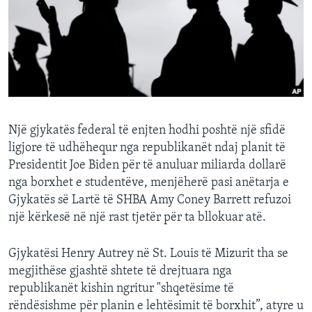
INTERVISTA
DITARI
Një gjykatës federal të enjten hodhi poshtë një sfidë
ligjore të udhëhequr nga republikanët ndaj planit të
Presidentit Joe Biden për të anuluar miliarda dollarë
nga borxhet e studentëve, menjëherë pasi anëtarja e
Gjykatës së Lartë të SHBA Amy Coney Barrett refuzoi
një kërkesë në një rast tjetër për ta bllokuar atë.
Gjykatësi Henry Autrey në St. Louis të Mizurit tha se
megjithëse gjashtë shtete të drejtuara nga
republikanët kishin ngritur "shqetësime të
rëndësishme për planin e lehtësimit të borxhit”, atyre u