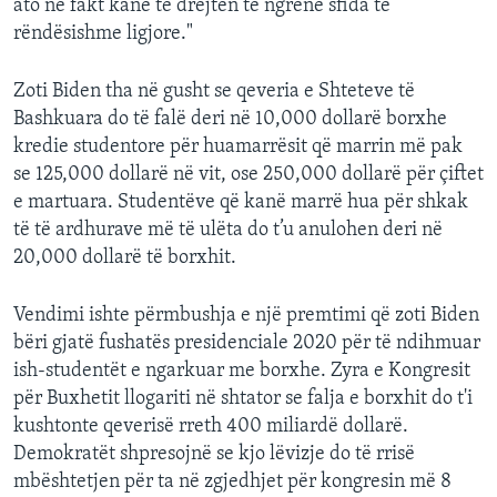
ato në fakt kanë të drejtën të ngrenë sfida të
rëndësishme ligjore."
Zoti Biden tha në gusht se qeveria e Shteteve të
Bashkuara do të falë deri në 10,000 dollarë borxhe
kredie studentore për huamarrësit që marrin më pak
se 125,000 dollarë në vit, ose 250,000 dollarë për çiftet
e martuara. Studentëve që kanë marrë hua për shkak
të të ardhurave më të ulëta do t’u anulohen deri në
20,000 dollarë të borxhit.
Vendimi ishte përmbushja e një premtimi që zoti Biden
bëri gjatë fushatës presidenciale 2020 për të ndihmuar
ish-studentët e ngarkuar me borxhe. Zyra e Kongresit
për Buxhetit llogariti në shtator se falja e borxhit do t'i
kushtonte qeverisë rreth 400 miliardë dollarë.
Demokratët shpresojnë se kjo lëvizje do të rrisë
mbështetjen për ta në zgjedhjet për kongresin më 8