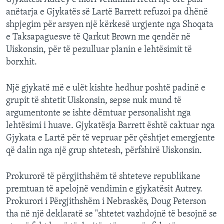
anëtarja e Gjykatës së Lartë Barrett refuzoi pa dhënë
shpjegim për arsyen një kërkesë urgjente nga Shoqata
e Taksapaguesve të Qarkut Brown me qendër në
Uiskonsin, për të pezulluar planin e lehtësimit të
borxhit.
Një gjykatë më e ulët kishte hedhur poshtë padinë e
grupit të shtetit Uiskonsin, sepse nuk mund të
argumentonte se ishte dëmtuar personalisht nga
lehtësimi i huave. Gjykatësja Barrett është caktuar nga
Gjykata e Lartë për të vepruar për çështjet emergjente
që dalin nga një grup shtetesh, përfshirë Uiskonsin.
Prokurorë të përgjithshëm të shteteve republikane
premtuan të apelojnë vendimin e gjykatësit Autrey.
Prokurori i Përgjithshëm i Nebraskës, Doug Peterson
tha në një deklaratë se "shtetet vazhdojnë të besojnë se