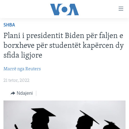
Lidhje
Kalo
në
SHBA
faqen
FAQJA KRYESORE
kryesore
Plani i presidentit Biden për faljen e
KATEGORITË
Kalo
borxheve për studentët kapërcen dy
tek
DITARI
AMERIKA
sfida ligjore
faqja
BALLKANI
kryesore
Learning English
Marrë nga Reuters
Kalo
EVROPA
tek
21 tetor, 2022
FOLLOW US
BOTA
kërkimi
Ndajeni
MJEDISI
KULTURË
Gjuhët
SHKENCË DHE TEKNOLOGJI
SHËNDETËSI