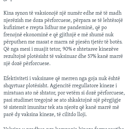
Kina synon të vaksionojë një numër edhe më të madh
njerëzish me doza përforcuese, përpara se të lehtësojë
kufizimet e rrepta lidhur me pandeminë, që po
frenojnë ekonominë e që gjithnjë e më shumë nuk
përputhen me masat e marra në pjesën tjetër të botës.
Që nga mesi i muajit tetor, 90% e shtetasve kinezëve
rezultojnë plotësisht të vaksinuar dhe 57% kanë marrë
një dozë përforcuese.
Efektiviteti i vaksinave që merren nga goja nuk është
shqyrtuar plotësisht. Agjencitë rregullatore kineze i
miratuan ato në shtator, por vetëm si dozë përforcuese,
pasi studimet tregojnë se ato shkaktojnë një përgjigje
të sistemit imunitar tek ata njerëz që kanë marrë më
parë dy vaksina kineze, të cilitdo lloji.