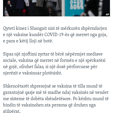
INTERVISTA
DITARI
Qyteti kinez i Shangait nisi të mërkurën shpërndarjen
e një vaksine kundër COVID-19-ës që merret nga goja,
e para e këtij lloji në botë.
Sipas një njoftimi zyrtar të bërë nëpërmjet mediave
sociale, vaksina që merret në formën e një spërkatësi
në gojë, ofrohet falas, si një dozë përforcuese për
njerëzit e vaksinuar plotësisht.
Shkencëtarët shpresojnë se vaksina të tilla mund të
garantojnë qasje më të madhe ndaj vaksinës në vendet
me sisteme të dobëta shëndetësore. Po kështu mund të
bindin të vaksinohen ata persona që druhen nga
gjilpërat.