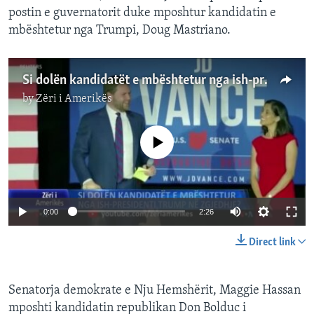
postin e guvernatorit duke mposhtur kandidatin e
mbështetur nga Trumpi, Doug Mastriano.
Si dolën kandidatët e mbështetur nga ish-presidenti Trump?
by
Zëri i Amerikës
No media source currently available
0:00
2:26
Direct link
Senatorja demokrate e Nju Hemshërit, Maggie Hassan
mposhti kandidatin republikan Don Bolduc i