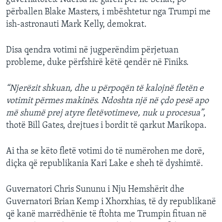
përballen Blake Masters, i mbështetur nga Trumpi me
ish-astronauti Mark Kelly, demokrat.
Disa qendra votimi në jugperëndim përjetuan
probleme, duke përfshirë këtë qendër në Finiks.
“Njerëzit shkuan, dhe u përpoqën të kalojnë fletën e
votimit përmes makinës. Ndoshta një në çdo pesë apo
më shumë prej atyre fletëvotimeve, nuk u procesua”
,
thotë Bill Gates, drejtues i bordit të qarkut Marikopa.
Ai tha se këto fletë votimi do të numërohen me dorë,
diçka që republikania Kari Lake e sheh të dyshimtë.
Guvernatori Chris Sununu i Nju Hemshërit dhe
Guvernatori Brian Kemp i Xhorxhias, të dy republikanë
që kanë marrëdhënie të ftohta me Trumpin fituan në