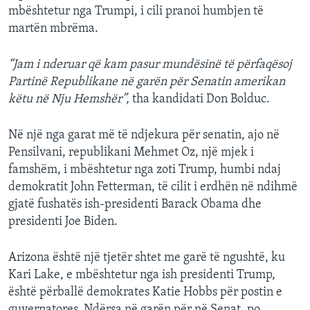
mbështetur nga Trumpi, i cili pranoi humbjen të
martën mbrëma.
“Jam i nderuar që kam pasur mundësinë të përfaqësoj
Partinë Republikane në garën për Senatin amerikan
këtu në Nju Hemshër”,
tha kandidati Don Bolduc.
Në një nga garat më të ndjekura për senatin, ajo në
Pensilvani, republikani Mehmet Oz, një mjek i
famshëm, i mbështetur nga zoti Trump, humbi ndaj
demokratit John Fetterman, të cilit i erdhën në ndihmë
gjatë fushatës ish-presidenti Barack Obama dhe
presidenti Joe Biden.
Arizona është një tjetër shtet me garë të ngushtë, ku
Kari Lake, e mbështetur nga ish presidenti Trump,
është përballë demokrates Katie Hobbs për postin e
guvernatores. Ndërsa në garën për në Senat, po