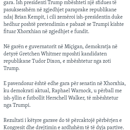
gara. Ish presidenti Trump mbështeti një sfidues të
pasuksesshëm në zgjedhjet paraprake republikane
ndaj Brian Kempit, i cili zemëroi ish-presidentin duke
hedhur poshtë pretendimin e pabazë se Trumpi kishte
fituar Xhorxhian në zgjedhjet e fundit.
Në garën e guvernatorit në Miçigan, demokratja në
detyrë Gretchen Whitmer mposhti kandidaten
republikane Tudor Dixon, e mbështetur nga zoti
Trump.
E pavendosur është edhe gara për senatin në Xhorxhia,
ku demokrati aktual, Raphael Warnock, u përball me
ish-yllin e futbollit Herschell Walker, të mbështetur
nga Trumpi.
Rezultati i këtyre garave do të përcaktojë përbërjen e
Kongresit dhe drejtimin e ardhshëm të të dyja partive.