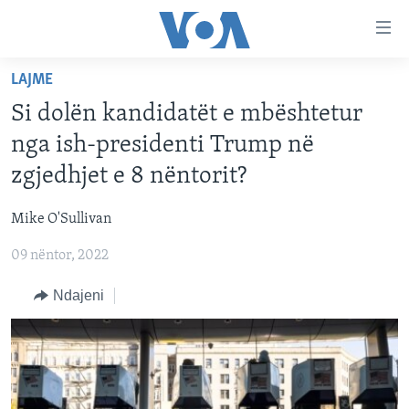
Lidhje
Kalo
në
LAJME
faqen
FAQJA KRYESORE
kryesore
Si dolën kandidatët e mbështetur
KATEGORITË
Kalo
nga ish-presidenti Trump në
tek
DITARI
AMERIKA
zgjedhjet e 8 nëntorit?
faqja
BALLKANI
kryesore
Learning English
Mike O'Sullivan
Kalo
EVROPA
tek
09 nëntor, 2022
FOLLOW US
BOTA
kërkimi
Ndajeni
MJEDISI
KULTURË
Gjuhët
SHKENCË DHE TEKNOLOGJI
SHËNDETËSI