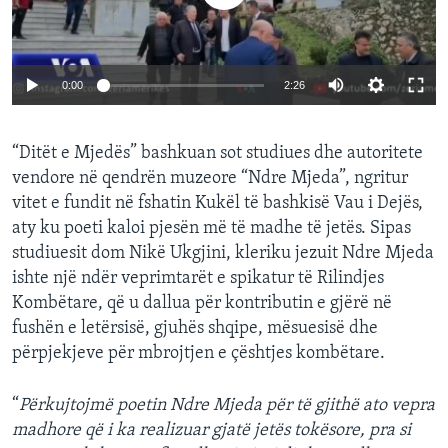
INTERVISTA
DITARI
0:00
2:26
“Ditët e Mjedës” bashkuan sot studiues dhe autoritete
vendore në qendrën muzeore “Ndre Mjeda”, ngritur
vitet e fundit në fshatin Kukël të bashkisë Vau i Dejës,
aty ku poeti kaloi pjesën më të madhe të jetës. Sipas
studiuesit dom Nikë Ukgjini, kleriku jezuit Ndre Mjeda
ishte një ndër veprimtarët e spikatur të Rilindjes
Kombëtare, që u dallua për kontributin e gjërë në
fushën e letërsisë, gjuhës shqipe, mësuesisë dhe
përpjekjeve për mbrojtjen e çështjes kombëtare.
“
Përkujtojmë poetin Ndre Mjeda për të gjithë ato vepra
madhore që i ka realizuar gjatë jetës tokësore, pra si