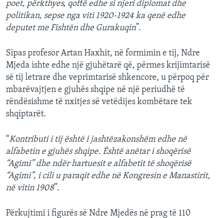
poet, përkthyes, qoftë edhe si njeri diplomat dhe
politikan, sepse nga viti 1920-1924 ka qenë edhe
deputet me Fishtën dhe Gurakuqin
”.
Sipas profesor Artan Haxhit, në formimin e tij, Ndre
Mjeda ishte edhe një gjuhëtarë që, përmes krijimtarisë
së tij letrare dhe veprimtarisë shkencore, u përpoq për
mbarëvajtjen e gjuhës shqipe në një periudhë të
rëndësishme të nxitjes së vetëdijes kombëtare tek
shqiptarët.
“
Kontributi i tij është i jashtëzakonshëm edhe në
alfabetin e gjuhës shqipe. Është anëtar i shoqërisë
“Agimi” dhe ndër hartuesit e alfabetit të shoqërisë
“Agimi”, i cili u paraqit edhe në Kongresin e Manastirit,
në vitin 1908
”.
Përkujtimi i figurës së Ndre Mjedës në prag të 110