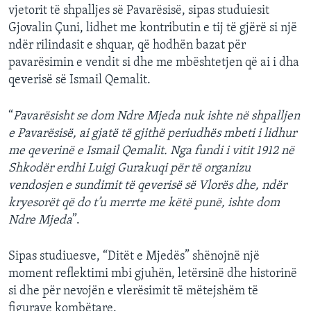
vjetorit të shpalljes së Pavarësisë, sipas studuiesit
Gjovalin Çuni, lidhet me kontributin e tij të gjërë si një
ndër rilindasit e shquar, që hodhën bazat për
pavarësimin e vendit si dhe me mbështetjen që ai i dha
qeverisë së Ismail Qemalit.
“
Pavarësisht se dom Ndre Mjeda nuk ishte në shpalljen
e Pavarësisë, ai gjatë të gjithë periudhës mbeti i lidhur
me qeverinë e Ismail Qemalit. Nga fundi i vitit 1912 në
Shkodër erdhi Luigj Gurakuqi për të organizu
vendosjen e sundimit të qeverisë së Vlorës dhe, ndër
kryesorët që do t’u merrte me këtë punë, ishte dom
Ndre Mjeda
”.
Sipas studiuesve, “Ditët e Mjedës” shënojnë një
moment reflektimi mbi gjuhën, letërsinë dhe historinë
si dhe për nevojën e vlerësimit të mëtejshëm të
figurave kombëtare.