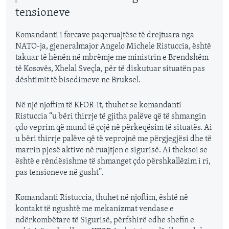
tensioneve
Komandanti i forcave paqeruajtëse të drejtuara nga
NATO-ja, gjeneralmajor Angelo Michele Ristuccia, është
takuar të hënën në mbrëmje me ministrin e Brendshëm
të Kosovës, Xhelal Sveçla, për të diskutuar situatën pas
dështimit të bisedimeve ne Bruksel.
Në një njoftim të KFOR-it, thuhet se komandanti
Ristuccia “u bëri thirrje të gjitha palëve që të shmangin
çdo veprim që mund të çojë në përkeqësim të situatës. Ai
u bëri thirrje palëve që të veprojnë me përgjegjësi dhe të
marrin pjesë aktive në ruajtjen e sigurisë. Ai theksoi se
është e rëndësishme të shmanget çdo përshkallëzim i ri,
pas tensioneve në gusht”.
Komandanti Ristuccia, thuhet në njoftim, është në
kontakt të ngushtë me mekanizmat vendase e
ndërkombëtare të Sigurisë, përfshirë edhe shefin e