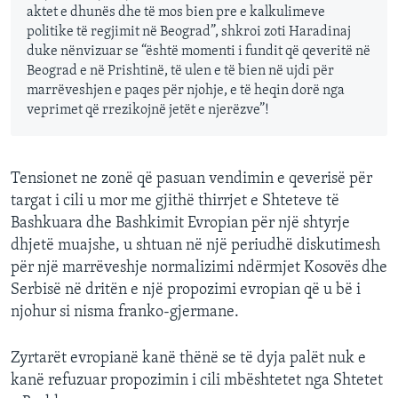
aktet e dhunës dhe të mos bien pre e kalkulimeve
politike të regjimit në Beograd”, shkroi zoti Haradinaj
duke nënvizuar se “është momenti i fundit që qeveritë në
Beograd e në Prishtinë, të ulen e të bien në ujdi për
marrëveshjen e paqes për njohje, e të heqin dorë nga
veprimet që rrezikojnë jetët e njerëzve”!
Tensionet ne zonë që pasuan vendimin e qeverisë për
targat i cili u mor me gjithë thirrjet e Shteteve të
Bashkuara dhe Bashkimit Evropian për një shtyrje
dhjetë muajshe, u shtuan në një periudhë diskutimesh
për një marrëveshje normalizimi ndërmjet Kosovës dhe
Serbisë në dritën e një propozimi evropian që u bë i
njohur si nisma franko-gjermane.
Zyrtarët evropianë kanë thënë se të dyja palët nuk e
kanë refuzuar propozimin i cili mbështetet nga Shtetet