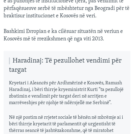
e as punonjës të institucioneve tjera, pas vendimit të
përfaqësuesve serbë të mbështetur nga Beogradi për të
braktisur institucionet e Kosovës në veri.
Bashkimi Evropian e ka cilësuar situatën në veriun e
Kosovës më të rrezikshmen që nga viti 2013.
Haradinaj: Të pezullohet vendimi për
targat
Kryetari i Aleancës për Ardhmërinë e Kosovës, Ramush
Haradinaj, i bëri thirrje kryeministrit Kurti “ta pezullojë
zbatimin e vendimit për targat deri në arritjen e
marrëveshjes për njohje të ndërsjellë me Serbinë”.
Në një postim në rrjetet sociale të hënën në mbrëmje ai i
bëri thirrje kryetarit të parlamentit që urgjentisht të
thërras seancë të jashtëzakonshme, që të miratohet