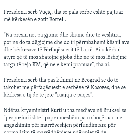
Presidenti serb Vuçiç, tha se pala serbe është pajtuar
më kërkesën e zotit Borrell.
“Na presin net pa gjumë dhe shumë ditë të vështira,
por ne do ta dëgjojmë dhe do t'i përmbahemi këshillave
dhe kërkesave të Përfaqësuesit të Lartë. Ai u kërkoi
atyre që të mos zbatojnë gjoba dhe ne të mos lëshojmë
targa të reja KM, që ne e kemi pranuar”, tha ai.
Presidenti serb tha pas kthimit në Beograd se do të
takohet me përfaqësuesit e serbëve të Kosovës, dhe se
kërkesa e tij do të jetë “ruajtja e paqes”.
Ndërsa kryeministri Kurti u tha mediave në Bruksel se
“propozimi ishte i papranueshëm pa u shoqëruar me
angazhimin për marrëveshjen përfundimtare për
normalizim të marrëdhënieve ndërmjet të dy