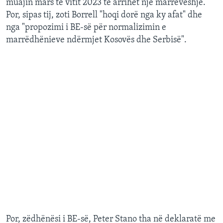
muajin mars të vitit 2023 të arrihet një marrëveshje.
Por, sipas tij, zoti Borrell "hoqi dorë nga ky afat" dhe
nga "propozimi i BE-së për normalizimin e
marrëdhënieve ndërmjet Kosovës dhe Serbisë".
Por, zëdhënësi i BE-së, Peter Stano tha në deklaratë me