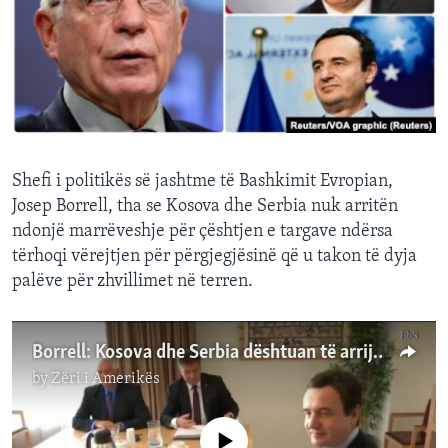
INTERVISTA
DITARI
Shefi i politikës së jashtme të Bashkimit Evropian,
Josep Borrell, tha se Kosova dhe Serbia nuk arritën
ndonjë marrëveshje për çështjen e targave ndërsa
tërhoqi vërejtjen për përgjegjësinë që u takon të dyja
palëve për zhvillimet në terren.
Borrell: Kosova dhe Serbia dështuan të arrijnë një marrëveshje
by
Zëri i Amerikës
No media source currently available