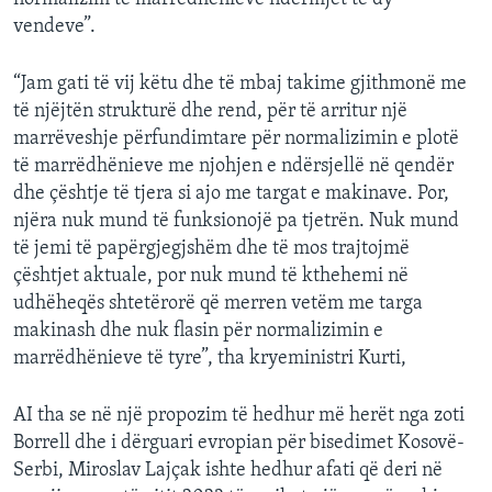
vendeve”.
“Jam gati të vij këtu dhe të mbaj takime gjithmonë me
të njëjtën strukturë dhe rend, për të arritur një
marrëveshje përfundimtare për normalizimin e plotë
të marrëdhënieve me njohjen e ndërsjellë në qendër
dhe çështje të tjera si ajo me targat e makinave. Por,
njëra nuk mund të funksionojë pa tjetrën. Nuk mund
të jemi të papërgjegjshëm dhe të mos trajtojmë
çështjet aktuale, por nuk mund të kthehemi në
udhëheqës shtetërorë që merren vetëm me targa
makinash dhe nuk flasin për normalizimin e
marrëdhënieve të tyre”, tha kryeministri Kurti,
AI tha se në një propozim të hedhur më herët nga zoti
Borrell dhe i dërguari evropian për bisedimet Kosovë-
Serbi, Miroslav Lajçak ishte hedhur afati që deri në