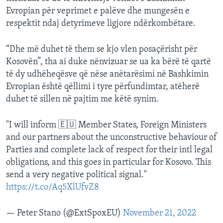
Evropian për veprimet e palëve dhe mungesën e
respektit ndaj detyrimeve ligjore ndërkombëtare.
“Dhe më duhet të them se kjo vlen posaçërisht për
Kosovën”, tha ai duke nënvizuar se ua ka bërë të qartë
të dy udhëheqësve që nëse anëtarësimi në Bashkimin
Evropian është qëllimi i tyre përfundimtar, atëherë
duhet të sillen në pajtim me këtë synim.
"I will inform 🇪🇺 Member States, Foreign Ministers
and our partners about the unconstructive behaviour of
Parties and complete lack of respect for their intl legal
obligations, and this goes in particular for Kosovo. This
send a very negative political signal."
https://t.co/Aq5XlUfvZ8
— Peter Stano (@ExtSpoxEU)
November 21, 2022