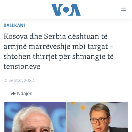
Lidhje
Kalo
në
BALLKANI
faqen
FAQJA KRYESORE
kryesore
Kosova dhe Serbia dështuan të
KATEGORITË
Kalo
arrijnë marrëveshje mbi targat –
tek
DITARI
AMERIKA
shtohen thirrjet për shmangie të
faqja
BALLKANI
kryesore
tensioneve
Learning English
Kalo
EVROPA
tek
21 nëntor, 2022
FOLLOW US
BOTA
kërkimi
Ndajeni
MJEDISI
KULTURË
Gjuhët
SHKENCË DHE TEKNOLOGJI
SHËNDETËSI