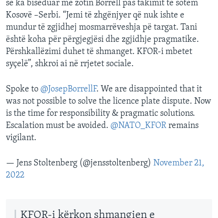
se ka biseduar me zotin Borrell pas takimit të sotëm
Kosovë –Serbi. “Jemi të zhgënjyer që nuk ishte e
mundur të zgjidhej mosmarrëveshja pë targat. Tani
është koha për përgjegjësi dhe zgjidhje pragmatike.
Përshkallëzimi duhet të shmanget. KFOR-i mbetet
syçelë”, shkroi ai në rrjetet sociale.
Spoke to
@JosepBorrellF
. We are disappointed that it
was not possible to solve the licence plate dispute. Now
is the time for responsibility & pragmatic solutions.
Escalation must be avoided.
@NATO_KFOR
remains
vigilant.
— Jens Stoltenberg (@jensstoltenberg)
November 21,
2022
KFOR-i kërkon shmangien e