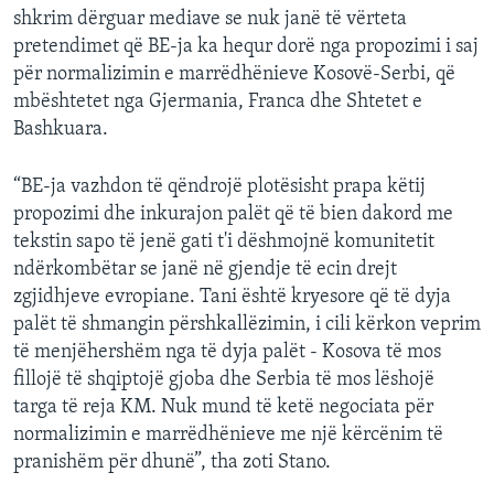
shkrim dërguar mediave se nuk janë të vërteta
pretendimet që BE-ja ka hequr dorë nga propozimi i saj
për normalizimin e marrëdhënieve Kosovë-Serbi, që
mbështetet nga Gjermania, Franca dhe Shtetet e
Bashkuara.
“BE-ja vazhdon të qëndrojë plotësisht prapa këtij
propozimi dhe inkurajon palët që të bien dakord me
tekstin sapo të jenë gati t'i dëshmojnë komunitetit
ndërkombëtar se janë në gjendje të ecin drejt
zgjidhjeve evropiane. Tani është kryesore që të dyja
palët të shmangin përshkallëzimin, i cili kërkon veprim
të menjëhershëm nga të dyja palët - Kosova të mos
fillojë të shqiptojë gjoba dhe Serbia të mos lëshojë
targa të reja KM. Nuk mund të ketë negociata për
normalizimin e marrëdhënieve me një kërcënim të
pranishëm për dhunë”, tha zoti Stano.