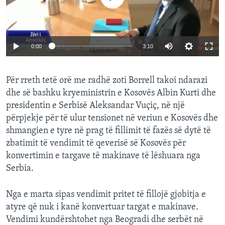
0:00
3:10
Për rreth tetë orë me radhë zoti Borrell takoi ndarazi
dhe së bashku kryeministrin e Kosovës Albin Kurti dhe
presidentin e Serbisë Aleksandar Vuçiç, në një
përpjekje për të ulur tensionet në veriun e Kosovës dhe
shmangien e tyre në prag të fillimit të fazës së dytë të
zbatimit të vendimit të qeverisë së Kosovës për
konvertimin e targave të makinave të lëshuara nga
Serbia.
Nga e marta sipas vendimit pritet të fillojë gjobitja e
atyre që nuk i kanë konvertuar targat e makinave.
Vendimi kundërshtohet nga Beogradi dhe serbët në