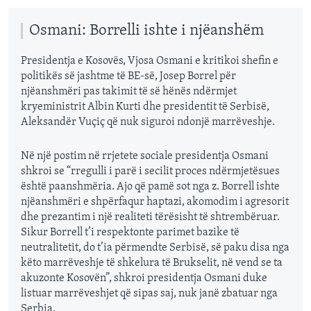
Osmani: Borrelli ishte i njëanshëm
Presidentja e Kosovës, Vjosa Osmani e kritikoi shefin e
politikës së jashtme të BE-së, Josep Borrel për
njëanshmëri pas takimit të së hënës ndërmjet
kryeministrit Albin Kurti dhe presidentit të Serbisë,
Aleksandër Vuçiç që nuk siguroi ndonjë marrëveshje.
Në një postim në rrjetete sociale presidentja Osmani
shkroi se “rregulli i parë i secilit proces ndërmjetësues
është paanshmëria. Ajo që pamë sot nga z. Borrell ishte
njëanshmëri e shpërfaqur haptazi, akomodim i agresorit
dhe prezantim i një realiteti tërësisht të shtrembëruar.
Sikur Borrell t’i respektonte parimet bazike të
neutralitetit, do t’ia përmendte Serbisë, së paku disa nga
këto marrëveshje të shkelura të Brukselit, në vend se ta
akuzonte Kosovën”, shkroi presidentja Osmani duke
listuar marrëveshjet që sipas saj, nuk janë zbatuar nga
Serbia.