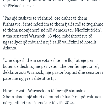
republikanët që kanë kontrollin e ngushtë të Dhomës
së Përfaqësuesve.
“Pas një fushate të vështirë, ose duhet të them
fushatave, është nderi im të them fjalët më të fuqishme
të thëna ndonjëherë në një demokraci: Njerëzit folën",
u tha senatori Warnock, 53 vjeç, mbështetësve të
ngazëllyer që mbushën një sallë vallëzimi të hotelit
Atlanta.
“Unë shpesh them se vota është një lloj lutjeje për
botën që dëshirojmë për veten dhe për fëmijët tanë",
deklaroi zoti Warnock, një pastor baptist dhe senatori i
parë me ngjyrë i shtetit të tij.
Fitorja e zotit Warnock do të forcojë statusin e
Xhorxhias si një shtet që mund të luajë rol përcaktues
në zgjedhjet presidenciale të vitit 2024.