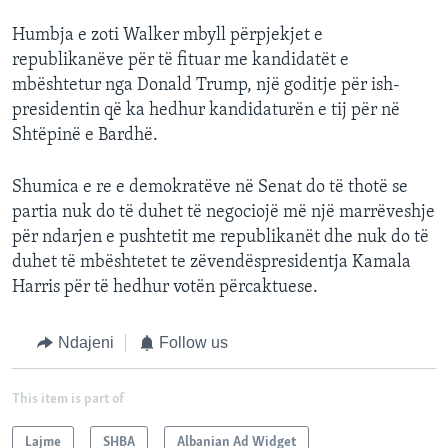
Humbja e zoti Walker mbyll përpjekjet e
republikanëve për të fituar me kandidatët e
mbështetur nga Donald Trump, një goditje për ish-
presidentin që ka hedhur kandidaturën e tij për në
Shtëpinë e Bardhë.
Shumica e re e demokratëve në Senat do të thotë se
partia nuk do të duhet të negociojë më një marrëveshje
për ndarjen e pushtetit me republikanët dhe nuk do të
duhet të mbështetet te zëvendëspresidentja Kamala
Harris për të hedhur votën përcaktuese.
Ndajeni
Follow us
This item is part of
Lajme
SHBA
Albanian Ad Widget