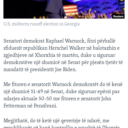
INTERVISTA
DITARI
U.S. midterm runoff election in Georgia
Senatori demokrat Raphael Warnock, fitoi përballë
sfiduesit republikan Herschel Walker në balotazhin e
zgjedhjeve në Xhorxhia të martën, duke u siguruar
demokratëve një shumicë në Senat për pjesën tjetër të
mandatit të presidentit Joe Biden.
Me fitoren e senatorit Warnock demokratët do të kenë
një shumicë 51-49 në Senat, duke siguruar epërsi pas
ndarjes aktuale 50-50 me fitoren e senatorit John
Fetterman në Pensilvani.
Megjithatë, do të ketë një qeverisje të ndarë, me