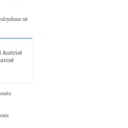
 ndryshme në
 Austrisë
manisë
 zonën
onës