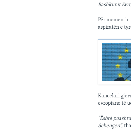
Bashkimit Evro
Për momentin 
aspiratën e ty
Kancelari gjer
evropiane të u
"Është poashtu 
Schengen”,
tha