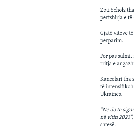
Zoti Scholz th
përfshirja e t
Gjatë viteve t
përparim.
Por pas sulmit
rritja e angazh
Kancelari tha 
të intensifiko
Ukrainës.
“Ne do të sigu
në vitin 2023”,
shtesë.