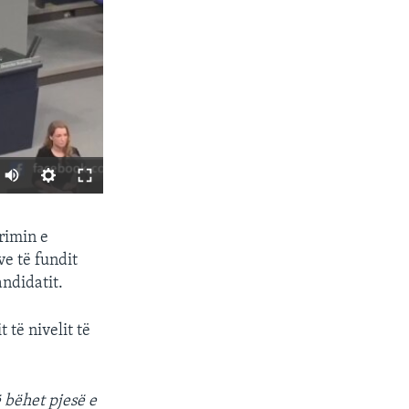
SHARE
rimin e
e të fundit
ndidatit.
 të nivelit të
px
 bëhet pjesë e
width