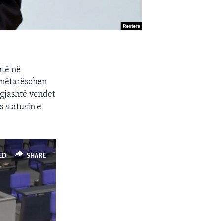
htë në
 anëtarësohen
 gjashtë vendet
s statusin e
ED
SHARE