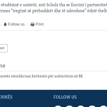
rëndësinë e unitetit, zoti Scholz tha se forcimi i partnerite
rmes “tregtisë së përbashkët dhe të ndershme” është thel
Follow us
Print
opë
me
osovës nënshkruan kërkesën për anëtarësim në BE
ERIKËS
FOLLOW US