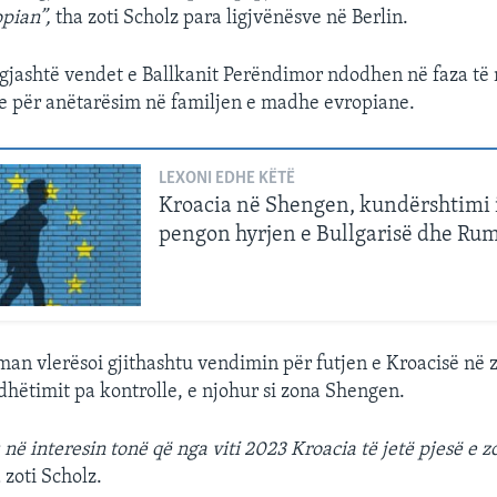
pian”,
tha zoti Scholz para ligjvënësve në Berlin.
gjashtë vendet e Ballkanit Perëndimor ndodhen në faza të
re për anëtarësim në familjen e madhe evropiane.
LEXONI EDHE KËTË
Kroacia në Shengen, kundërshtimi i
pengon hyrjen e Bullgarisë dhe Ru
man vlerësoi gjithashtu vendimin për futjen e Kroacisë në
dhëtimit pa kontrolle, e njohur si zona Shengen.
në interesin tonë që nga viti 2023 Kroacia të jetë pjesë e z
 zoti Scholz.