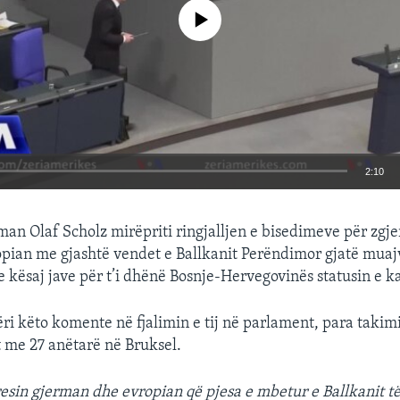
No media source currently available
2:10
EMBED
man Olaf Scholz mirëpriti ringjalljen e bisedimeve për zgje
pian me gjashtë vendet e Ballkanit Perëndimor gjatë muajv
 kësaj jave për t’i dhënë Bosnje-Hervegovinës statusin e ka
ëri këto komente në fjalimin e tij në parlament, para takimit
t me 27 anëtarë në Bruksel.
resin gjerman dhe evropian që pjesa e mbetur e Ballkanit të