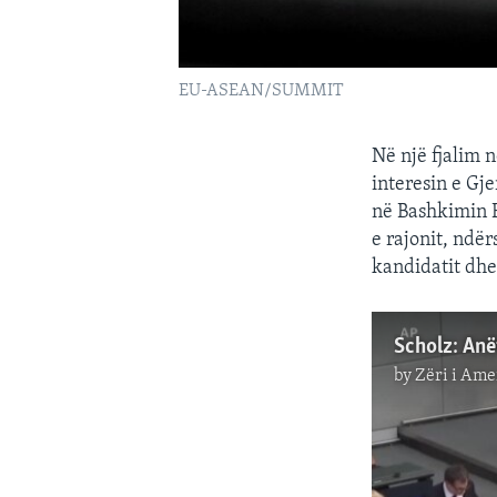
EU-ASEAN/SUMMIT
Në një fjalim 
interesin e Gj
në Bashkimin E
e rajonit, ndë
kandidatit dhe
by
Zëri i Ame