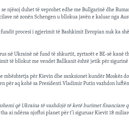
a se njësoj duhet të veprohet edhe me Bullgarinë dhe Ruma
ë cilave në zonën Schengen u bllokua javën e kaluar nga Aust
ë fundit procesi i zgjerimit të Bashkimit Evropian nuk ka s
 rus në Ukrainë në fund të shkurtit, zyrtarët e BE-së kanë t
imit të bllokut me vendet Ballkanit është jetik për sigurinë
se mbështetja për Kievin dhe sanksionet kundër Moskës do
hen për aq kohë sa Presidenti Vladimir Putin vazhdon luftën
rohemi që Ukraina të vazhdojë të ketë burimet financiare që
tha ai ndërsa njoftoi planet për t’i siguruar Kievit 18 milia