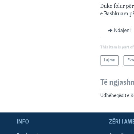
Duke folur për 
e Bashkuara pë
Ndajeni
This item is part of
Lajme
Evr
Të ngjash
Udhëheqësit e K
INFO
ZËRI I AM