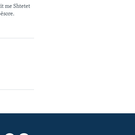
tit me Shtetet
bësore.