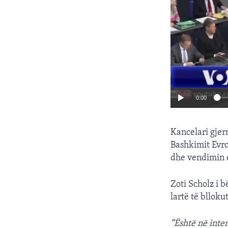
0:00
Kancelari gjer
Bashkimit Evro
dhe vendimin e
Zoti Scholz i b
lartë të blloku
“Është në inte