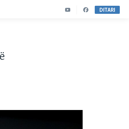
DITARI
të