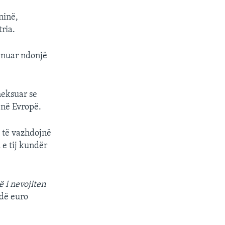
ninë,
ria.
hënuar ndonjë
heksuar se
 në Evropë.
 të vazhdojnë
 e tij kundër
 i nevojiten
rdë euro