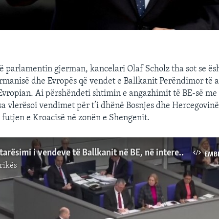
në parlamentin gjerman, kancelari Olaf Scholz tha sot se ës
ermanisë dhe Evropës që vendet e Ballkanit Perëndimor të
vropian. Ai përshëndeti shtimin e angazhimit të BE-së me
rsa vlerësoi vendimet për t’i dhënë Bosnjes dhe Hercegovinë
 futjen e Kroacisë në zonën e Shengenit.
Scholz: Anëtarësimi i vendeve të Ballkanit në BE, në interes të Gjermanisë
EMB
rikës