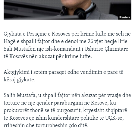
INTERVISTA
DITARI
Gjykata e Posaçme e Kosovës për krime lufte me seli në
Hagë e shpalli fajtor dhe e dënoi me 26 vjet heqje lirie
Sali Mustafën një ish-komandant i Ushtrisë Çlirimtare
të Kosovës nën akuzat për krime lufte.
Aktgjykimi i sotëm paraqet edhe vendimin e parë të
kësaj gjykate.
Salih Mustafa, u shpall fajtor nën akuzat për vrasje dhe
torturë në një qendër paraburgimi në Kosovë, ku
prokurorët thonë se të burgosurit, kryesisht shqiptarë
të Kosovës që ishin kundërshtarë politikë të UÇK-së,
rriheshin dhe torturoheshin çdo ditë.