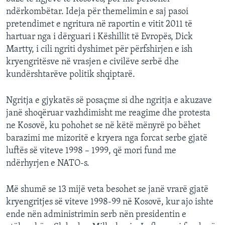
ndërkombëtar. Ideja për themelimin e saj pasoi
pretendimet e ngritura në raportin e vitit 2011 të
hartuar nga i dërguari i Këshillit të Evropës, Dick
Martty, i cili ngriti dyshimet për përfshirjen e ish
kryengritësve në vrasjen e civilëve serbë dhe
kundërshtarëve politik shqiptarë.
Ngritja e gjykatës së posaçme si dhe ngritja e akuzave
janë shoqëruar vazhdimisht me reagime dhe protesta
ne Kosovë, ku pohohet se në këtë mënyrë po bëhet
barazimi me mizoritë e kryera nga forcat serbe gjatë
luftës së viteve 1998 – 1999, që mori fund me
ndërhyrjen e NATO-s.
Më shumë se 13 mijë veta besohet se janë vrarë gjatë
kryengritjes së viteve 1998-99 në Kosovë, kur ajo ishte
ende nën administrimin serb nën presidentin e