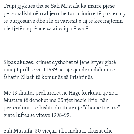
Trupi gjykues tha se Sali Mustafa ka marrë pjesë
personalisht në rrahjen dhe torturimin e të paktën dy
të burgosurve dhe i lejoi vartësit e tij të keqtrajtonin
një tjetër aq rëndë sa ai vdiq më vonë.
Sipas akuzës, krimet dyshohet të jenë kryer gjatë
muajit prill të vitit 1999 në një qendër ndalimi në
fshatin Zllash të komunës së Prishtinës.
Më 13 shtator prokurorët në Hagë kërkuan që zoti
Mustafa të dënohet me 35 vjet heqje lirie, nën
pretendimet se kishte drejtuar një "dhomë torture"
gjatë luftës së viteve 1998-99.
Sali Mustafa, 50 vjeçar, i ka mohuar akuzat dhe