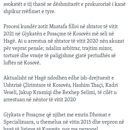
avokatët e tij thanë se dëshmitarët e prokurorisë i kanë
shpikur rrëfimet e tyre.
Procesi kundër zotit Mustafa filloi në shtator të vitit
2021 në Gjykatën e Posaçme të Kosovës më seli në
Hagë. Ai u arrestua në shtator të vitit 2020 nën akuzat
për veprat penale; ndalim arbitrar, trajtim mizor,
torturë dhe vrasje të paligjshme gjatë periudhës së
luftës në Kosovë.
Aktualisht në Hagë ndodhen edhe ish-drejtuesit e
Ushtrisë Çlirimtare të Kosovës, Hashim Thaçi, Kadri
Veseli, Jakup Krasniqi dhe Rexhep Selimi, të cilët u
arrestuan në nëntor të vitit 2020
Gjykata e Posaçme që njihet me emrin Dhomat e
Specializuara, u themelua në vitin 2015 dhe vepron në
bazë të ligjeve të Kosovës, por me personel