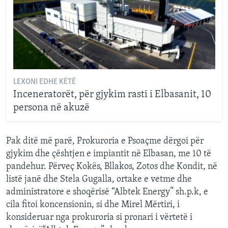
LEXONI EDHE KËTË
Inceneratorët, për gjykim rasti i Elbasanit, 10
persona në akuzë
Pak ditë më parë, Prokuroria e Psoaçme dërgoi për
gjykim dhe çështjen e impiantit në Elbasan, me 10 të
pandehur. Përveç Kokës, Bllakos, Zotos dhe Kondit, në
listë janë dhe Stela Gugalla, ortake e vetme dhe
administratore e shoqërisë “Albtek Energy” sh.p.k, e
cila fitoi koncensionin, si dhe Mirel Mërtiri, i
konsideruar nga prokuroria si pronari i vërtetë i