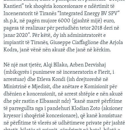
Kantieri” tek shoqëria koncesionare e ndërtimit të
Inceneratorit të Tiranës “Integrated Energy BV SPV”
sh.p.k, në pagën mujore 6000 (gjashtë mijë) euro,
pagesa të realizuar për periudhën tetor 2018 deri në
janar 2020”. Për këtë, dy ish administratorët e
impiantit të Tiranës, Giuseppe Ciaffaglione dhe Arjola
Kodra, janë vënë nën akuzë dhe janë në kërkim.
Në një rast tjetër, Alqi Bllako, Arben Dervishaj
(mbikqyrës i punimeve në inceneratorin e Fierit, i
arrestuar) dhe Etleva Kondi (ish drejtoreshë në
Ministrinë e Mjedisit, dhe anëtare e Komisionit për
dhënien e koncensionit, në arrest shtëpie e nën akuzë
dhe për rastin e Elbasanit ndr) “kanë marrë përfitime
të parregullta nga i pandehuri Klodian Zoto (aksioner
kryesor i shoqërisë koncesionare), që kanë konsistuar
në përfitime të vlerës së udhëtimeve private për jashtë