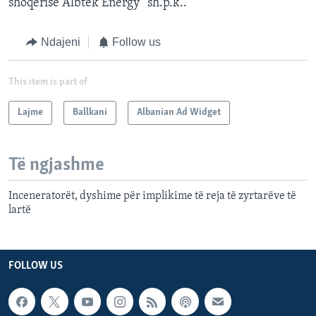
shoqërisë“Albtek Energy” sh.p.k..
Ndajeni
Follow us
This item is part of
Lajme
Ballkani
Albanian Ad Widget
Të ngjashme
Inceneratorët, dyshime për implikime të reja të zyrtarëve të
lartë
FOLLOW US