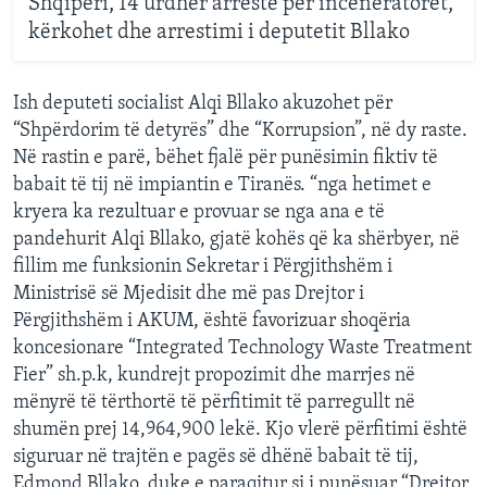
Shqipëri, 14 urdhër arreste për inceneratorët,
kërkohet dhe arrestimi i deputetit Bllako
Ish deputeti socialist Alqi Bllako akuzohet për
“Shpërdorim të detyrës” dhe “Korrupsion”, në dy raste.
Në rastin e parë, bëhet fjalë për punësimin fiktiv të
babait të tij në impiantin e Tiranës. “nga hetimet e
kryera ka rezultuar e provuar se nga ana e të
pandehurit Alqi Bllako, gjatë kohës që ka shërbyer, në
fillim me funksionin Sekretar i Përgjithshëm i
Ministrisë së Mjedisit dhe më pas Drejtor i
Përgjithshëm i AKUM, është favorizuar shoqëria
koncesionare “Integrated Technology Waste Treatment
Fier” sh.p.k, kundrejt propozimit dhe marrjes në
mënyrë të tërthortë të përfitimit të parregullt në
shumën prej 14,964,900 lekë. Kjo vlerë përfitimi është
siguruar në trajtën e pagës së dhënë babait të tij,
Edmond Bllako, duke e paraqitur si i punësuar “Drejtor