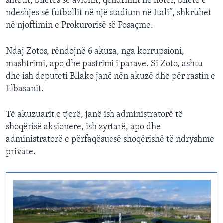
shtetit, biletës së avionit, qëndrimit në hotel, biletë e
ndeshjes së futbollit në një stadium në Itali”, shkruhet
në njoftimin e Prokurorisë së Posaçme.
Ndaj Zotos, rëndojnë 6 akuza, nga korrupsioni,
mashtrimi, apo dhe pastrimi i parave. Si Zoto, ashtu
dhe ish deputeti Bllako janë nën akuzë dhe për rastin e
Elbasanit.
Të akuzuarit e tjerë, janë ish administratorë të
shoqërisë aksionere, ish zyrtarë, apo dhe
administratorë e përfaqësuesë shoqërishë të ndryshme
private.