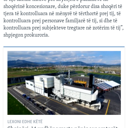
shoqërinë koncesionare, duke përdorur disa shoqëri të
tjera të kontrolluara në mënyrë të tërthortë prej tij, të
kontrolluara prej personave familjarë të tij, si dhe të
kontrolluara prej subjekteve tregtare në zotërim të tij”,
shpjegon prokuroria.
LEXONI EDHE KËTË