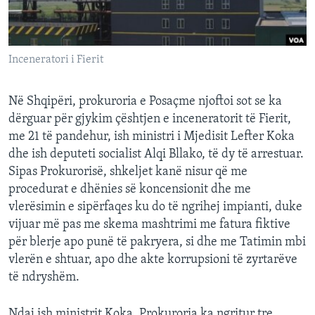
INTERVISTA
DITARI
Inceneratori i Fierit
Në Shqipëri, prokuroria e Posaçme njoftoi sot se ka
dërguar për gjykim çështjen e inceneratorit të Fierit,
me 21 të pandehur, ish ministri i Mjedisit Lefter Koka
dhe ish deputeti socialist Alqi Bllako, të dy të arrestuar.
Sipas Prokurorisë, shkeljet kanë nisur që me
procedurat e dhënies së koncensionit dhe me
vlerësimin e sipërfaqes ku do të ngrihej impianti, duke
vijuar më pas me skema mashtrimi me fatura fiktive
për blerje apo punë të pakryera, si dhe me Tatimin mbi
vlerën e shtuar, apo dhe akte korrupsioni të zyrtarëve
të ndryshëm.
Ndaj ish ministrit Koka, Prokuroria ka ngritur tre