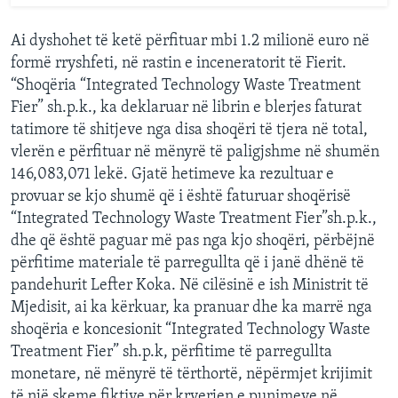
Ai dyshohet të ketë përfituar mbi 1.2 milionë euro në
formë rryshfeti, në rastin e inceneratorit të Fierit.
“Shoqëria “Integrated Technology Waste Treatment
Fier” sh.p.k., ka deklaruar në librin e blerjes faturat
tatimore të shitjeve nga disa shoqëri të tjera në total,
vlerën e përfituar në mënyrë të paligjshme në shumën
146,083,071 lekë. Gjatë hetimeve ka rezultuar e
provuar se kjo shumë që i është faturuar shoqërisë
“Integrated Technology Waste Treatment Fier”sh.p.k.,
dhe që është paguar më pas nga kjo shoqëri, përbëjnë
përfitime materiale të parregullta që i janë dhënë të
pandehurit Lefter Koka. Në cilësinë e ish Ministrit të
Mjedisit, ai ka kërkuar, ka pranuar dhe ka marrë nga
shoqëria e koncesionit “Integrated Technology Waste
Treatment Fier” sh.p.k, përfitime të parregullta
monetare, në mënyrë të tërthortë, nëpërmjet krijimit
të një skeme fiktive për kryerjen e punimeve në