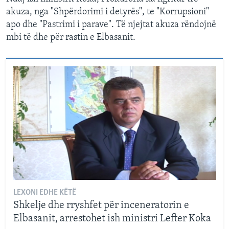
akuza, nga "Shpërdorimi i detyrës", te "Korrupsioni"
apo dhe "Pastrimi i parave". Të njejtat akuza rëndojnë
mbi të dhe për rastin e Elbasanit.
LEXONI EDHE KËTË
Shkelje dhe rryshfet për inceneratorin e
Elbasanit, arrestohet ish ministri Lefter Koka