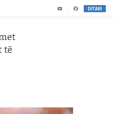
DITARI
imet
 të