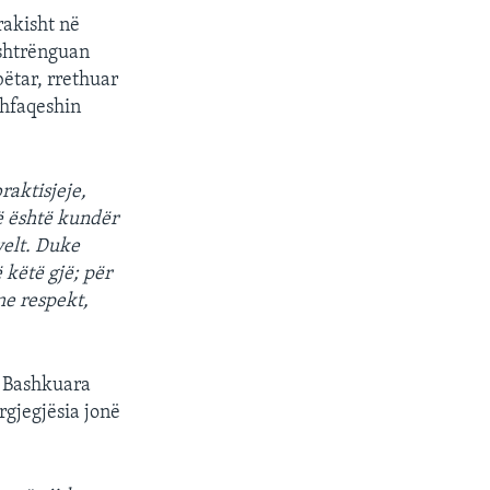
rakisht në
 shtrënguan
bëtar, rrethuar
shfaqeshin
px
width
raktisjeje,
ë është kundër
evelt. Duke
 këtë gjë; për
me respekt,
e Bashkuara
gjegjësia jonë