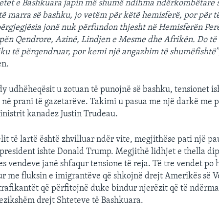
htetet e Bashkuara japin më shumë ndihma ndërkombëtare se
 të marra së bashku, jo vetëm për këtë hemisferë, por për të
përgjegjësia jonë nuk përfundon thjesht në Hemisferën Per
pën Qendrore, Azinë, Lindjen e Mesme dhe Afrikën. Do të 
ku të përqendruar, por kemi një angazhim të shumëfishtë”
en.
dy udhëheqësit u zotuan të punojnë së bashku, tensionet is
në prani të gazetarëve. Takimi u pasua me një darkë me 
nistrit kanadez Justin Trudeau.
lit të lartë është zhvilluar ndër vite, megjithëse pati një pa
president ishte Donald Trump. Megjithë lidhjet e thella d
 vendeve janë shfaqur tensione të reja.
Të tre vendet po h
lur me fluksin e imigrantëve që shkojnë drejt Amerikës së Ve
 trafikantët që përfitojnë duke bindur njerëzit që të ndërma
ezikshëm drejt Shteteve të Bashkuara.