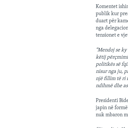
Komentet ishin
publik kur pr
duart për kamer
nga delegacion
tensionet e vje
“Mendoj se ky 
këtij përçmimi
politikës së fq
nisur nga ju, 
një fillim të r
ndihmë dhe asi
Presidenti Bid
japin në formë
nuk mbaron me