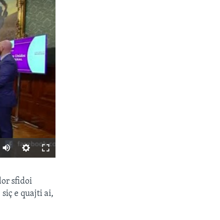
SHARE
or sfidoi
iç e quajti ai,