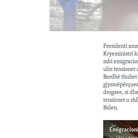
Presidenti am
Kryeministri k
mbi emigracion
ulin tensionet
Bardhë thuhet 
gjysmëpërçuesv
drogave, si dh
tensionet u sh
Biden.
by
Zëri i Ame