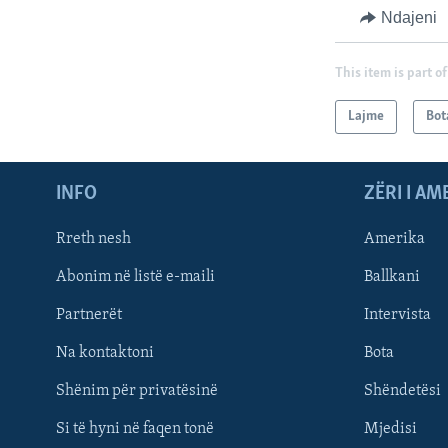
Ndajeni
This item is part of
Lajme
Bot
INFO
ZËRI I AM
Rreth nesh
Amerika
Abonim në listë e-maili
Ballkani
Partnerët
Intervista
Learning English
Na kontaktoni
Bota
FOLLOW US
Shënim për privatësinë
Shëndetësi
Si të hyni në faqen tonë
Mjedisi