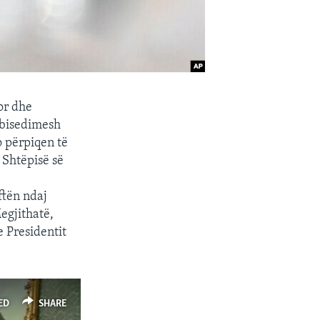
or dhe
 bisedimesh
o përpiqen të
 Shtëpisë së
ftën ndaj
egjithatë,
 Presidentit
ED
SHARE