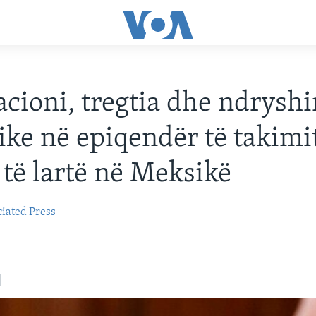
cioni, tregtia dhe ndrysh
ike në epiqendër të takimit
t të lartë në Meksikë
iated Press