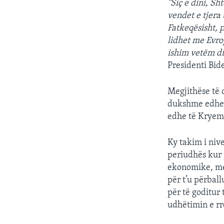
“Siç e dini, S
vendet e tjera
Fatkeqësisht, 
lidhet me Evro
ishim vetëm di
Presidenti Bid
Megjithëse të 
dukshme edhe 
edhe të Kryemi
Ky takim i nive
periudhës kur 
ekonomike, mes
për t’u përbal
për të goditur
udhëtimin e rr