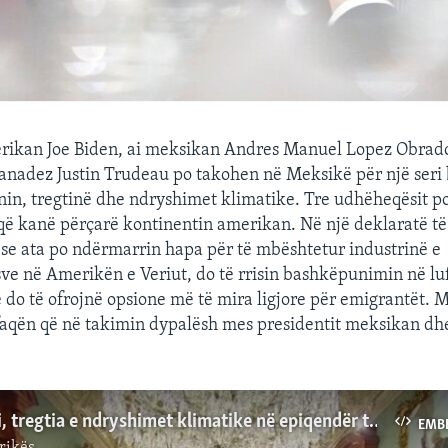
erikan Joe Biden, ai meksikan Andres Manuel Lopez Obrad
anadez Justin Trudeau po takohen në Meksikë për një seri
in, tregtinë dhe ndryshimet klimatike. Tre udhëheqësit p
 që kanë përçarë kontinentin amerikan. Në një deklaratë të
se ata po ndërmarrin hapa për të mbështetur industrinë e
e në Amerikën e Veriut, do të rrisin bashkëpunimin në lu
e do të ofrojnë opsione më të mira ligjore për emigrantët. M
faqën që në takimin dypalësh mes presidentit meksikan dhe
Emigracioni, tregtia e ndryshimet klimatike në epiqendër të takimit në Meksikë
EMB
rikës