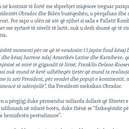
 në kontrast të fortë me shprehjet miqësore treguar parap
esidentët Obrador dhe Biden buzëqeshën, u përqafuan dhe
at. Por sapo u ulën në atë që njihet si salla e Pallatit Kom
et me zyrtarë të nivelit të lartë, nuk u desh shumë që të ri
tra.
është momenti për ne që të vendosim t’i japim fund kësaj b
 dhe kësaj harrese ndaj Amerikës Latine dhe Karaibeve, q
injësisë së mirë të gjigandit të lirisë, Franklin Delano Roos
pasi nuk mund të ketë udhëheqës tjetër që mund ta realizojë
i me ju zoti President, për vendet dhe popujt e kontinentit, 
stencë të ndërsjellë”,
tha Presidenti meksikan Obrador.
en u përgjigj duke përmendur miliarda dollarë që Shtetet 
 ndihmash në mbarë botën, duke thënë se “fatkeqësisht për
 hemisferën perëndimore”.