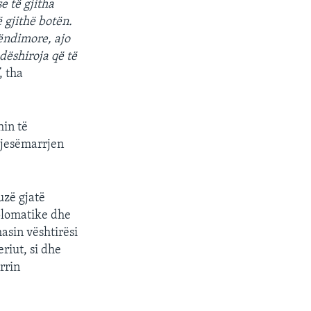
 të gjitha
 gjithë botën.
ëndimore, ajo
dëshiroja që të
, tha
hin të
pjesëmarrjen
uzë gjatë
iplomatike dhe
asin vështirësi
riut, si dhe
rrin