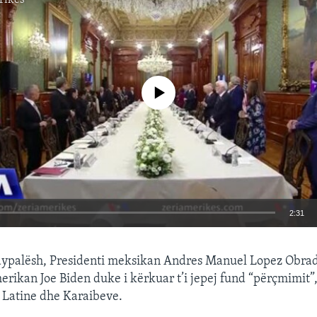
No media source currently available
2:31
EMBED
dypalësh, Presidenti meksikan Andres Manuel Lopez Obrad
rikan Joe Biden duke i kërkuar t’i jepej fund “përçmimit”, s
 Latine dhe Karaibeve.