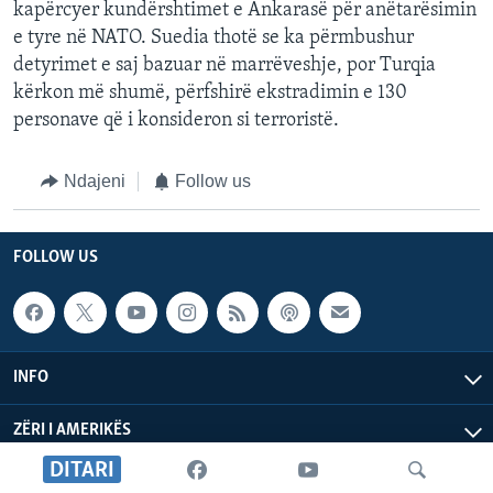
kapërcyer kundërshtimet e Ankarasë për anëtarësimin
e tyre në NATO. Suedia thotë se ka përmbushur
detyrimet e saj bazuar në marrëveshje, por Turqia
kërkon më shumë, përfshirë ekstradimin e 130
personave që i konsideron si terroristë.
Ndajeni
Follow us
FOLLOW US
INFO
ZËRI I AMERIKËS
DITARI