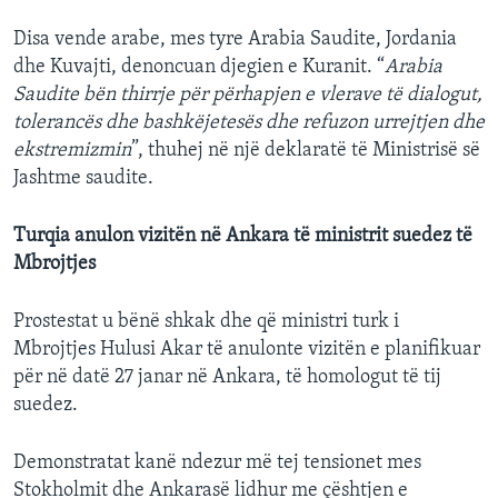
Disa vende arabe, mes tyre Arabia Saudite, Jordania
dhe Kuvajti, denoncuan djegien e Kuranit. “
Arabia
Saudite bën thirrje për përhapjen e vlerave të dialogut,
tolerancës dhe bashkëjetesës dhe refuzon urrejtjen dhe
ekstremizmin
”, thuhej në një deklaratë të Ministrisë së
Jashtme saudite.
Turqia anulon vizitën në Ankara të ministrit suedez të
Mbrojtjes
Prostestat u bënë shkak dhe që ministri turk i
Mbrojtjes Hulusi Akar të anulonte vizitën e planifikuar
për në datë 27 janar në Ankara, të homologut të tij
suedez.
Demonstratat kanë ndezur më tej tensionet mes
Stokholmit dhe Ankarasë lidhur me çështjen e