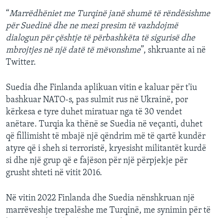
“
Marrëdhëniet me Turqinë janë shumë të rëndësishme
për Suedinë dhe ne mezi presim të vazhdojmë
dialogun për çështje të përbashkëta të sigurisë dhe
mbrojtjes në një datë të mëvonshme
”, shkruante ai në
Twitter.
Suedia dhe Finlanda aplikuan vitin e kaluar për t'iu
bashkuar NATO-s, pas sulmit rus në Ukrainë, por
kërkesa e tyre duhet miratuar nga të 30 vendet
anëtare. Turqia ka thënë se Suedia në veçanti, duhet
që fillimisht të mbajë një qëndrim më të qartë kundër
atyre që i sheh si terroristë, kryesisht militantët kurdë
si dhe një grup që e fajëson për një përpjekje për
grusht shteti në vitit 2016.
Në vitin 2022 Finlanda dhe Suedia nënshkruan një
marrëveshje trepalëshe me Turqinë, me synimin për të