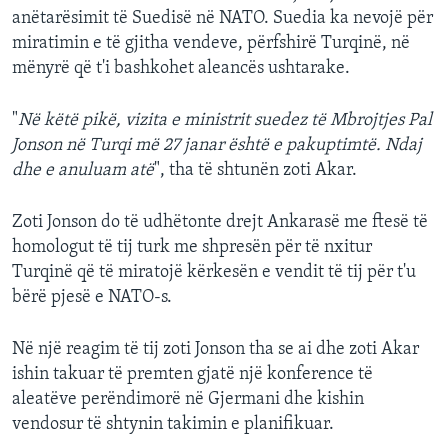
anëtarësimit të Suedisë në NATO. Suedia ka nevojë për
miratimin e të gjitha vendeve, përfshirë Turqinë, në
mënyrë që t'i bashkohet aleancës ushtarake.
"
Në këtë pikë, vizita e ministrit suedez të Mbrojtjes Pal
Jonson në Turqi më 27 janar është e pakuptimtë. Ndaj
dhe e anuluam atë
", tha të shtunën zoti Akar.
Zoti Jonson do të udhëtonte drejt Ankarasë me ftesë të
homologut të tij turk me shpresën për të nxitur
Turqinë që të miratojë kërkesën e vendit të tij për t'u
bërë pjesë e NATO-s.
Në një reagim të tij zoti Jonson tha se ai dhe zoti Akar
ishin takuar të premten gjatë një konference të
aleatëve perëndimorë në Gjermani dhe kishin
vendosur të shtynin takimin e planifikuar.