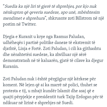
“
Suedia ka një liri të gjerë të shprehjes, por kjo nuk
nënkupton që qeveria suedeze, apo unë, mbështesim
mendimet e shprehura
”, shkruante zoti Billstrom në një
postim në Twitter.
Djegia e Kuranit u krye nga Rasmus Paludan,
udhëheqës i partisë politike daneze të ekstremit të
djathtë, Linja e Fortë. Zoti Paludan, i cili ka gjithashtu
dhe nënshtetësi suedeze, ka zhvilluar një sërë
demonstratash në të kaluarën, gjatë të cilave ka djegur
Kuranin.
Zoti Paludan nuk i është përgjigjur një kërkese për
koment. Në lejen që ai ka marrë në polici, thuhet se
protesta e tij, u mbajt kundër Islamit dhe asaj që e
quajti përpjekje e presidentit turk Tajip Erdogan për të
ndikuar në lirinë e shprehjes në Suedi.