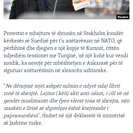
INTERVISTA
DITARI
Protestat e mbajtura të shtunën në Stokholm kundër
kërkesës së Suedisë për t'u anëtarësuar në NATO, që
përfshinë dhe djegien e një kopje të Kuranit, rritën
ndjeshëm tensionet me Turqinë, në një kohë kur vendi
nordik, ka nevojë për mbështetjen e Ankarasë për të
siguruar anëtarësimin në aleancën ushtarake.
"
Ne dënojmë tejet ashpër sulmin e ndyrë ndaj librit
tonë të shenjtë. Lejimi i këtij akti anti-islam, i cili vë në
qendër muslimanët dhe fyen vlerat tona të shenjta, nën
maskën e lirisë së shprehjes është krejtësisht i
papranueshëm
", thuhet në një deklaratë të ministrisë
së Jashtme turke.