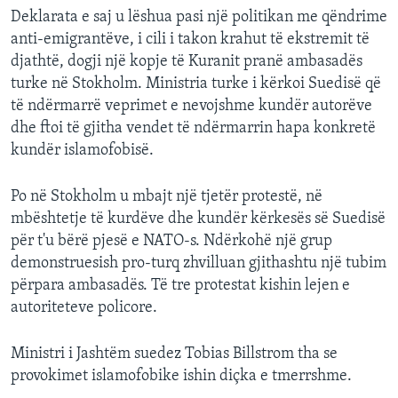
Deklarata e saj u lëshua pasi një politikan me qëndrime
anti-emigrantëve, i cili i takon krahut të ekstremit të
djathtë, dogji një kopje të Kuranit pranë ambasadës
turke në Stokholm. Ministria turke i kërkoi Suedisë që
të ndërmarrë veprimet e nevojshme kundër autorëve
dhe ftoi të gjitha vendet të ndërmarrin hapa konkretë
kundër islamofobisë.
Po në Stokholm u mbajt një tjetër protestë, në
mbështetje të kurdëve dhe kundër kërkesës së Suedisë
për t'u bërë pjesë e NATO-s. Ndërkohë një grup
demonstruesish pro-turq zhvilluan gjithashtu një tubim
përpara ambasadës. Të tre protestat kishin lejen e
autoriteteve policore.
Ministri i Jashtëm suedez Tobias Billstrom tha se
provokimet islamofobike ishin diçka e tmerrshme.