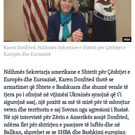
INTERVISTA
DITARI
Karen Donfried, Ndihmës Sekretare e Shtetit për Çështjet e
Europës dhe Euroazisë
Ndihmës Sekretarja amerikane e Shtetit për Çështjet e
Europës dhe Euroazisë, Karen Donfried thotë se
armatimet që Shtete e Bashkuara dhe shumë vende të
tjera po i ofrojnë në vijimësi Ukrainës synojnë që t’i
sigurojnë asaj, një pozitë sa më të mirë për të mbrojtur
veten dhe territorin e saj Sovran nga agresioni i Rusisë.
Në një intervistë për Zërin e Amerikës zonjë Donfried,
ndërsa flet për shtrirjen e pasojave të luftës dhe në
Ballkan, shprehet se se SHBA dhe Bashkimi europian