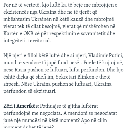
Por në të vërtetë, kjo luftë ka të bëjë me mbrojtjen e
ekzistencës nga Ukraina dhe ne të tjerët që
mbështesim Ukrainën në këtë kauzë dhe mbrojmë
vlerat tek të cilat besojmë, vlerat që mishërohen në
Kartën e OKB-së për respektimin e sovranitetit dhe
integritetit territorial.
Një njeri e filloi këtë luftë dhe ai njeri, Vladimir Putini,
mund të vendosë t'i japë fund nesër. Por le të kujtojmë,
nëse Rusia pushon së luftuari, lufta përfundon. Dhe kjo
është diçka që shefi im, Sekretari Blinken e thotë
shpesh. Nëse Ukraina pushon së luftuari, Ukraina
përfundon së ekzistuari.
Zëri i Amerikës:
Pothuajse të gjitha luftërat
përfundojnë me negociata. A mendoni se negociatat
janë një mundësi në këtë moment? Apo në cilin
moment duhet të jenë?