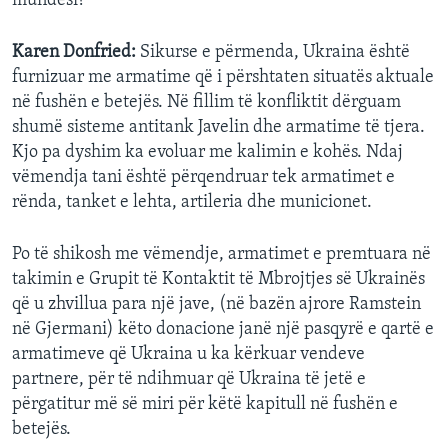
mundësi?
Karen Donfried:
Sikurse e përmenda, Ukraina është
furnizuar me armatime që i përshtaten situatës aktuale
në fushën e betejës. Në fillim të konfliktit dërguam
shumë sisteme antitank Javelin dhe armatime të tjera.
Kjo pa dyshim ka evoluar me kalimin e kohës. Ndaj
vëmendja tani është përqendruar tek armatimet e
rënda, tanket e lehta, artileria dhe municionet.
Po të shikosh me vëmendje, armatimet e premtuara në
takimin e Grupit të Kontaktit të Mbrojtjes së Ukrainës
që u zhvillua para një jave, (në bazën ajrore Ramstein
në Gjermani) këto donacione janë një pasqyrë e qartë e
armatimeve që Ukraina u ka kërkuar vendeve
partnere, për të ndihmuar që Ukraina të jetë e
përgatitur më së miri për këtë kapitull në fushën e
betejës.