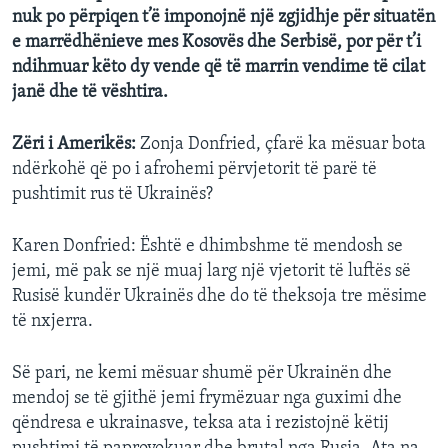
nuk po përpiqen t’ë imponojnë një zgjidhje për situatën
e marrëdhënieve mes Kosovës dhe Serbisë, por për t’i
ndihmuar këto dy vende që të marrin vendime të cilat
janë dhe të vështira.
Zëri i Amerikës:
Zonja Donfried, çfarë ka mësuar bota
ndërkohë që po i afrohemi përvjetorit të parë të
pushtimit rus të Ukrainës?
Karen Donfried: Është e dhimbshme të mendosh se
jemi, më pak se një muaj larg një vjetorit të luftës së
Rusisë kundër Ukrainës dhe do të theksoja tre mësime
të nxjerra.
Së pari, ne kemi mësuar shumë për Ukrainën dhe
mendoj se të gjithë jemi frymëzuar nga guximi dhe
qëndresa e ukrainasve, teksa ata i rezistojnë këtij