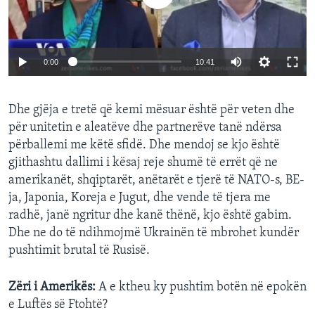
0:00
10:41
Dhe gjëja e tretë që kemi mësuar është për veten dhe
për unitetin e aleatëve dhe partnerëve tanë ndërsa
përballemi me këtë sfidë. Dhe mendoj se kjo është
gjithashtu dallimi i kësaj reje shumë të errët që ne
amerikanët, shqiptarët, anëtarët e tjerë të NATO-s, BE-
ja, Japonia, Koreja e Jugut, dhe vende të tjera me
radhë, janë ngritur dhe kanë thënë, kjo është gabim.
Dhe ne do të ndihmojmë Ukrainën të mbrohet kundër
pushtimit brutal të Rusisë.
Zëri i Amerikës:
A e ktheu ky pushtim botën në epokën
e Luftës së Ftohtë?