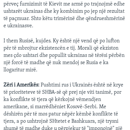
përveç furnizimit të Kievit me armë po trajnojmë edhe
ushtarët ukrainas dhe ky kombinim po jep një rezultat
të paçmuar. Shto këtu trimërinë dhe qëndrueshmërinë
e ukrainasve.
I them Rusisë, kujdes. Ky është një vend që po lufton
për të mbrojtur ekzistencën e tij. Morali që ekziston
mes çdo ushtari dhe popullit ukrainas në tërësi përbën
një forcë të madhe që nuk mendoj se Rusia e ka
llogaritur mirë.
Zëri i Amerikës:
Pushtimi rus i Ukrainës është në krye
të prioriteteve të SHBA-së që prej nje viti tanimë, por
ka konflikte të tjera që kërkojnë vëmendjen
amerikane, si marrëdhëniet Kosovë-Serbi. Me
dëshirën për të mos patur nëpër këmbë konflikte të
tjera, a po ushtrojnë SHtetet e Bashkuara, një trysni
shumë të madhe duke u përpjekur të "imponojnë" një