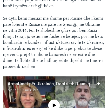
pushtimi të paprovokuar dhe brutal nga Rusia. Ata na
kanë frymëzuar të gjithëve.
Së dyti, kemi mësuar më shumë për Rusinë dhe i kemi
parë lojërat e Rusisë më parë në Gjeorgji, në Ukrainë
në vitin 2014. Por të shohësh se çfarë po i bën Rusia
fqinjit të saj, jo vetëm në fushën e betejës, por me këto
bombardime kundër infrastrukturës civile të Ukrainës,
infrastrukturës energjetike duke u përpjekur të zhysë
një vend prej 44 milionë banorësh në errësirë dhe
dimër të ftohtë dhe të hidhur, është thjesht një tmerr i
papërshkrueshëm.
Armatimet për Ukrainën, Donfried: Duam që të mbrojë sa më mirë sovranitetin e saj
by
Zëri i Amerikës
No media source currently available