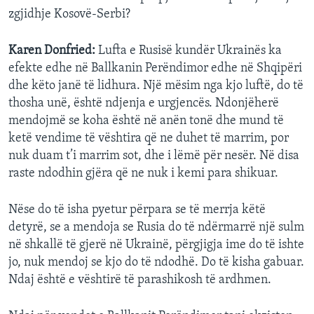
zgjidhje Kosovë-Serbi?
Karen Donfried:
Lufta e Rusisë kundër Ukrainës ka
efekte edhe në Ballkanin Perëndimor edhe në Shqipëri
dhe këto janë të lidhura. Një mësim nga kjo luftë, do të
thosha unë, është ndjenja e urgjencës. Ndonjëherë
mendojmë se koha është në anën tonë dhe mund të
ketë vendime të vështira që ne duhet të marrim, por
nuk duam t’i marrim sot, dhe i lëmë për nesër. Në disa
raste ndodhin gjëra që ne nuk i kemi para shikuar.
Nëse do të isha pyetur përpara se të merrja këtë
detyrë, se a mendoja se Rusia do të ndërmarrë një sulm
në shkallë të gjerë në Ukrainë, përgjigja ime do të ishte
jo, nuk mendoj se kjo do të ndodhë. Do të kisha gabuar.
Ndaj është e vështirë të parashikosh të ardhmen.