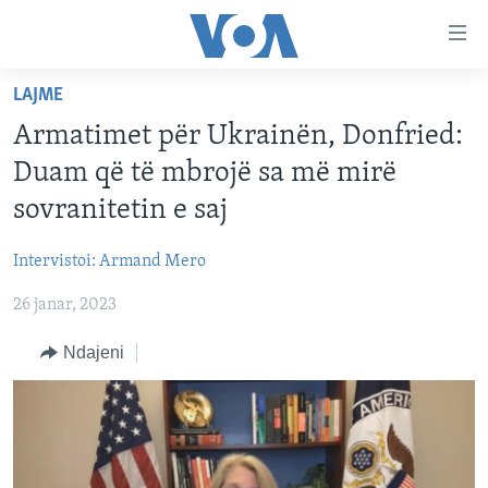
Lidhje
Kalo
në
LAJME
faqen
FAQJA KRYESORE
kryesore
Armatimet për Ukrainën, Donfried:
KATEGORITË
Kalo
Duam që të mbrojë sa më mirë
tek
DITARI
AMERIKA
sovranitetin e saj
faqja
BALLKANI
kryesore
Learning English
Intervistoi: Armand Mero
Kalo
EVROPA
tek
26 janar, 2023
FOLLOW US
BOTA
kërkimi
Ndajeni
MJEDISI
KULTURË
Gjuhët
SHKENCË DHE TEKNOLOGJI
SHËNDETËSI