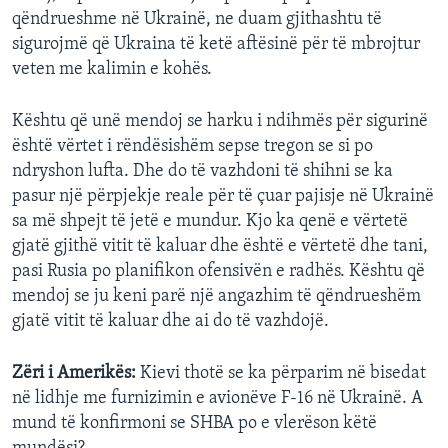
qëndrueshme në Ukrainë, ne duam gjithashtu të
sigurojmë që Ukraina të ketë aftësinë për të mbrojtur
veten me kalimin e kohës.
Kështu që unë mendoj se harku i ndihmës për sigurinë
është vërtet i rëndësishëm sepse tregon se si po
ndryshon lufta. Dhe do të vazhdoni të shihni se ka
pasur një përpjekje reale për të çuar pajisje në Ukrainë
sa më shpejt të jetë e mundur. Kjo ka qenë e vërtetë
gjatë gjithë vitit të kaluar dhe është e vërtetë dhe tani,
pasi Rusia po planifikon ofensivën e radhës. Kështu që
mendoj se ju keni parë një angazhim të qëndrueshëm
gjatë vitit të kaluar dhe ai do të vazhdojë.
Zëri i Amerikës:
Kievi thotë se ka përparim në bisedat
në lidhje me furnizimin e avionëve F-16 në Ukrainë. A
mund të konfirmoni se SHBA po e vlerëson këtë