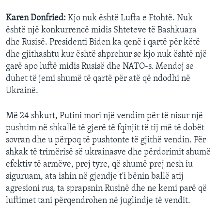
Karen Donfried:
Kjo nuk është Lufta e Ftohtë. Nuk
është një konkurrencë midis Shteteve të Bashkuara
dhe Rusisë. Presidenti Biden ka qenë i qartë për këtë
dhe gjithashtu kur është shprehur se kjo nuk është një
garë apo luftë midis Rusisë dhe NATO-s. Mendoj se
duhet të jemi shumë të qartë për atë që ndodhi në
Ukrainë.
Më 24 shkurt, Putini mori një vendim për të nisur një
pushtim në shkallë të gjerë të fqinjit të tij më të dobët
sovran dhe u përpoq të pushtonte të gjithë vendin. Për
shkak të trimërisë së ukrainasve dhe përdorimit shumë
efektiv të armëve, prej tyre, që shumë prej nesh iu
siguruam, ata ishin në gjendje t'i bënin ballë atij
agresioni rus, ta sprapsnin Rusinë dhe ne kemi parë që
luftimet tani përqendrohen në juglindje të vendit.