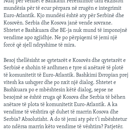
Ndaj për vendet e Ballkanit Perëndimor tani ekziston
mundësia për të ecur përpara në rrugën e integrimit
Euro-Atlantik. Kjo mundësi është aty për Serbinë dhe
Kosovën. Serbia dhe Kosova janë vende sovrane.
Shtetet e Bashkuara dhe BE-ja nuk mund të imponojnë
vendime apo zgjidhje. Ne po përpiqemi të jemi një
forcë që sjell ndryshime të mira.
Besoj thellësisht se qytetarët e Kosovës dhe qytetarët e
Serbisë e shohin të ardhmen e tyre si anëtarë të plotë
të komunitetit të Euro-Atlantik. Bashkimi Evropian prej
vitesh ka ushqyer dhe po nxit një dialog. Shtetet e
Bashkuara po e mbështesin këtë dialog, sepse ne
besojmë se është rruga që Kosova dhe Serbia të bëhen
anëtare të plota të komunitetit Euro-Atlantik. A ka
vendime të vështira që duhet të marrin Kosova dhe
Serbia? Absolutisht. A do të jemi aty për t’i mbështetur
ato ndërsa marrin këto vendime të vështira? Patjetër.