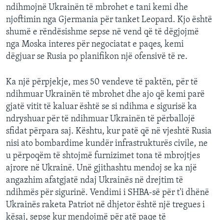
ndihmojnë Ukrainën të mbrohet e tani kemi dhe
njoftimin nga Gjermania për tanket Leopard. Kjo është
shumë e rëndësishme sepse në vend që të dëgjojmë
nga Moska interes për negociatat e paqes, kemi
dëgjuar se Rusia po planifikon një ofensivë të re.
Ka një përpjekje, mes 50 vendeve të paktën, për të
ndihmuar Ukrainën të mbrohet dhe ajo që kemi parë
gjatë vitit të kaluar është se si ndihma e sigurisë ka
ndryshuar për të ndihmuar Ukrainën të përballojë
sfidat përpara saj. Kështu, kur patë që në vjeshtë Rusia
nisi ato bombardime kundër infrastrukturës civile, ne
u përpoqëm të shtojmë furnizimet tona të mbrojtjes
ajrore në Ukrainë. Unë gjithashtu mendoj se ka një
angazhim afatgjatë ndaj Ukrainës në drejtim të
ndihmës për sigurinë. Vendimi i SHBA-së për t'i dhënë
Ukrainës raketa Patriot në dhjetor është një tregues i
kësaj, sepse kur mendojmë për atë paqe të