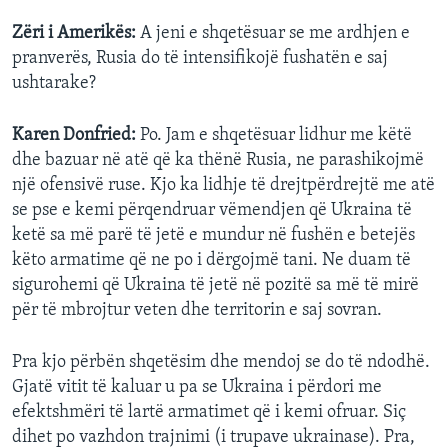
Zëri i Amerikës:
A jeni e shqetësuar se me ardhjen e
pranverës, Rusia do të intensifikojë fushatën e saj
ushtarake?
Karen Donfried:
Po. Jam e shqetësuar lidhur me këtë
dhe bazuar në atë që ka thënë Rusia, ne parashikojmë
një ofensivë ruse. Kjo ka lidhje të drejtpërdrejtë me atë
se pse e kemi përqendruar vëmendjen që Ukraina të
ketë sa më parë të jetë e mundur në fushën e betejës
këto armatime që ne po i dërgojmë tani. Ne duam të
sigurohemi që Ukraina të jetë në pozitë sa më të mirë
për të mbrojtur veten dhe territorin e saj sovran.
Pra kjo përbën shqetësim dhe mendoj se do të ndodhë.
Gjatë vitit të kaluar u pa se Ukraina i përdori me
efektshmëri të lartë armatimet që i kemi ofruar. Siç
dihet po vazhdon trajnimi (i trupave ukrainase). Pra,