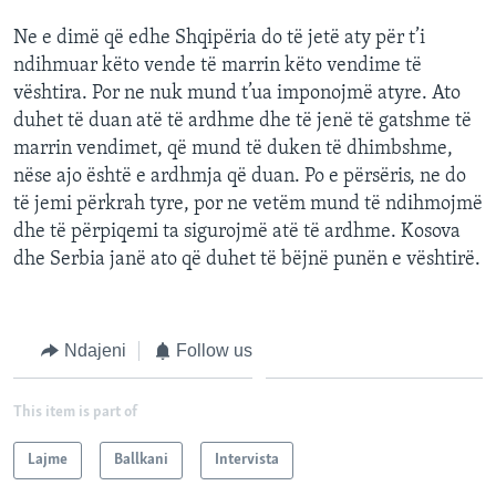
Ne e dimë që edhe Shqipëria do të jetë aty për t’i
ndihmuar këto vende të marrin këto vendime të
vështira. Por ne nuk mund t’ua imponojmë atyre. Ato
duhet të duan atë të ardhme dhe të jenë të gatshme të
marrin vendimet, që mund të duken të dhimbshme,
nëse ajo është e ardhmja që duan. Po e përsëris, ne do
të jemi përkrah tyre, por ne vetëm mund të ndihmojmë
dhe të përpiqemi ta sigurojmë atë të ardhme. Kosova
dhe Serbia janë ato që duhet të bëjnë punën e vështirë.
Ndajeni
Follow us
This item is part of
Lajme
Ballkani
Intervista