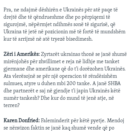
Pra, ne ndajmë dëshirën e Ukrainës për atë paqe të
drejtë dhe të qëndrueshme dhe po përpiqemi të
sigurojmë, nëpërmjet ndihmës sonë të sigurisë, që
Ukraina të jetë në pozicionin më të fortë të mundshëm
kur të arrijmë në atë tryezë bisedimesh.
Zëri i Amerikës:
Zyrtarët ukrainas thonë se janë shumë
mirënjohës për zhvillimet e reja në lidhje me tanket
gjermane dhe amerikane që do t'i dorëzohen Ukrainës.
Ata vlerësojnë se për një operacion të rëndësishëm
sulmues, atyre u duhen mbi 200 tanke. A janë SHBA
dhe partnerët e saj në gjendje t'i japin Ukrainës këtë
numër tankesh? Dhe kur do mund të jenë atje, në
terren?
Karen Donfried:
Faleminderit për këtë pyetje. Mendoj
se nënvizon faktin se janë kaq shumë vende që po