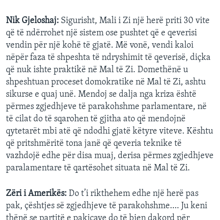
Nik Gjeloshaj:
Sigurisht, Mali i Zi një herë priti 30 vite
që të ndërrohet një sistem ose pushtet që e qeverisi
vendin për një kohë të gjatë. Më vonë, vendi kaloi
nëpër faza të shpeshta të ndryshimit të qeverisë, diçka
që nuk ishte praktikë në Mal të Zi. Domethënë u
shpeshtuan proceset domokratike në Mal të Zi, ashtu
sikurse e quaj unë. Mendoj se dalja nga kriza është
përmes zgjedhjeve të parakohshme parlamentare, në
të cilat do të sqarohen të gjitha ato që mendojnë
qytetarët mbi atë që ndodhi gjatë këtyre viteve. Kështu
që pritshmëritë tona janë që qeveria teknike të
vazhdojë edhe për disa muaj, derisa përmes zgjedhjeve
paralamentare të qartësohet situata në Mal të Zi.
Zëri i Amerikës:
Do t’i rikthehem edhe një herë pas
pak, çështjes së zgjedhjeve të parakohshme…. Ju keni
thënë se partitë e pakicave do të bien dakord për