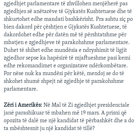
zgjedhjet parlamentare të zhvillohen menjëherë pas
zgjedhjes së anëtarëve të Gjykatës Kushtetuese dhe të
shkurtohet edhe mandati bashkërisht. Pra ashtu siç po
bien dakord për çështjen e Gjykatës Kushtetuese, të
dakordohet edhe për datën më të përshtatshme për
mbatjen e zgjedhjeve të parakohshme parlamentare.
Duhet të shihet edhe mundësia e ndryshimit të ligjit
zgjedhor sepse ka hapësirë të mjaftueshme pasi kemi
edhe rekomandimet e organizatave ndërkombëtare.
Por nëse nuk ka mundësi për këtë, mendoj se do të
shkohet shumë shpejt në zgjedhje të parakohshme
parlamentare.
Zëri i Amerikës:
Në Mal të Zi zgjedhjet presidenciale
janë parashikuar të mbahen më 19 mars. A prisni që
opozita të dalë me një kandidat të përbashkët dhe a do
ta mbështesnit ju një kandidat të tillë?