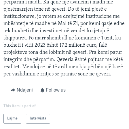
përparim i madh. Ka qënë një avancim i madh me
pjesëmarrjen tonë në qeveri. Do të jemi pjesë e
institucioneve, jo vetëm se drejtojmë institucione me
mbështetje të madhe në Mal të Zi, por kemi qasje edhe
tek buxheti dhe investimet në vendet ku jetojnë
shqiptarët. Po marr shembull në komunën e Tuzit, ku
buxheti i vitit 2023 është 17.2 milionë euro, falë
projekteve tona dhe lobimit në qeveri. Pra kemi patur
integrim dhe përparim. Qeveria është pajtuar me këtë
realitet. Mendoj se në të ardhmen kjo përbën një bazë
për vazhdimin e rritjes së pranisë sonë në qeveri.
Ndajeni
Follow us
This item is part of
Lajme
Intervista