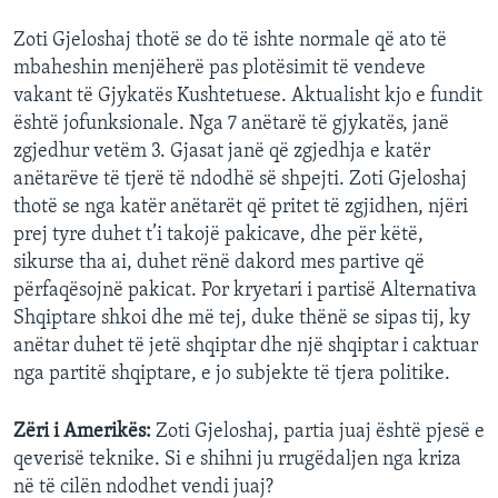
Zoti Gjeloshaj thotë se do të ishte normale që ato të
mbaheshin menjëherë pas plotësimit të vendeve
vakant të Gjykatës Kushtetuese. Aktualisht kjo e fundit
është jofunksionale. Nga 7 anëtarë të gjykatës, janë
zgjedhur vetëm 3. Gjasat janë që zgjedhja e katër
anëtarëve të tjerë të ndodhë së shpejti. Zoti Gjeloshaj
thotë se nga katër anëtarët që pritet të zgjidhen, njëri
prej tyre duhet t’i takojë pakicave, dhe për këtë,
sikurse tha ai, duhet rënë dakord mes partive që
përfaqësojnë pakicat. Por kryetari i partisë Alternativa
Shqiptare shkoi dhe më tej, duke thënë se sipas tij, ky
anëtar duhet të jetë shqiptar dhe një shqiptar i caktuar
nga partitë shqiptare, e jo subjekte të tjera politike.
Zëri i Amerikës:
Zoti Gjeloshaj, partia juaj është pjesë e
qeverisë teknike. Si e shihni ju rrugëdaljen nga kriza
në të cilën ndodhet vendi juaj?