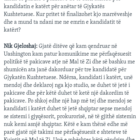
kandidatin e katërt për anëtar të Gjykatës
Kushtetuese. Kur pritet të finalizohet kjo marrëveshje
dhe a mund ta ndani me ne emrin e kandidatit të
katërt?
Nik Gjeloshaj:
Gjatë ditëve që kam qendruar në
Uashington kam patur komunikime me përfaqësuesit
politikë të pakicave atje në Mal të Zi dhe së bashku me
shumicën ata janë dakorduar për tre kandidatë për
Gjykatën Kushtetuese. Ndërsa, kandidati i katërt, unë
mendoj dhe deklaroj nga kjo studio, se duhet të jetë i
pakicave dhe për këtë duhet të ketë një dakordim të
pakicave. Po shkoj edhe një hap më tej dhe mendoj se
kandidati i katërt duhet të jetë shqiptar sepse mendoj
se sistemi i gjyqësorit, prokurorisë, në të gjithë sistemin
nuk kemi asnjë shqiptar. Këtë e kam thënë edhe më
parë gjatë një takimi me përfaqësuesit e shteteve të