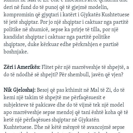
Kuintit në Mal të Zi. Unë e mbështes këtë qëndrim dhe
deri në fund do të punoj që të gjejmë modelin,
kompromisin që gjyqtari i katërt i Gjykatës Kushtetuese
të jetë shqiptar. Por jo një shqiptar i caktuar nga partitë
politike në shumicë, sepse ka prirje të tilla, por një
kandidat shqiptar i caktuar nga partitë politike
shqiptare, duke kërkuar edhe përkrahjen e partisë
boshnjake.
Zëri i Amerikës:
Flitet për një marrëveshje të shpejtë, a
do të ndodhë së shpejti? Për shembull, javën që vjen?
Nik Gjeloshaj:
Besoj që pas kthimit në Mal të Zi, do të
kemi një takim të shpejtë me përfaqësuesit e
subjekteve të pakicave dhe do të vijmë tek një model
apo marrëveshje sepse mendoj që tani është koha që të
ketë një përfaqësues shqiptar në Gjykatën
Kushtetuese. Dhe në këtë mënyrë të avancojmë sepse