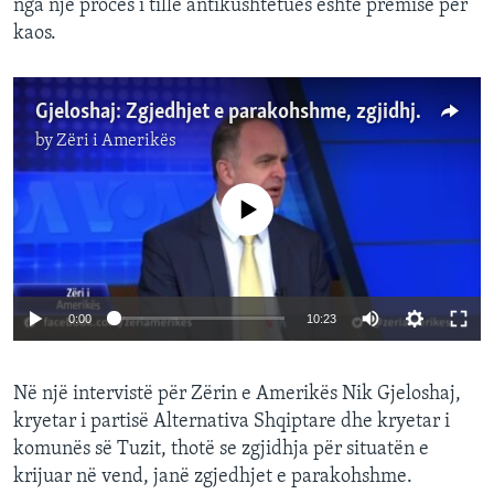
nga një proces i tillë antikushtetues është premisë për
kaos.
Gjeloshaj: Zgjedhjet e parakohshme, zgjidhje për krizën në Mal të Zi
by
Zëri i Amerikës
No media source currently available
0:00
10:23
Në një intervistë për Zërin e Amerikës Nik Gjeloshaj,
kryetar i partisë Alternativa Shqiptare dhe kryetar i
komunës së Tuzit, thotë se zgjidhja për situatën e
krijuar në vend, janë zgjedhjet e parakohshme.