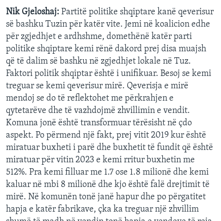
Nik Gjeloshaj:
Partitë politike shqiptare kanë qeverisur
së bashku Tuzin për katër vite. Jemi në koalicion edhe
për zgjedhjet e ardhshme, domethënë katër parti
politike shqiptare kemi rënë dakord prej disa muajsh
që të dalim së bashku në zgjedhjet lokale në Tuz.
Faktori politik shqiptar është i unifikuar. Besoj se kemi
treguar se kemi qeverisur mirë. Qeverisja e mirë
mendoj se do të reflektohet me përkrahjen e
qytetarëve dhe të vazhdojmë zhvillimin e vendit.
Komuna jonë është transformuar tërësisht në çdo
aspekt. Po përmend një fakt, prej vitit 2019 kur është
miratuar buxheti i parë dhe buxhetit të fundit që është
miratuar për vitin 2023 e kemi rritur buxhetin me
512%. Pra kemi filluar me 1.7 ose 1.8 milionë dhe kemi
kaluar në mbi 8 milionë dhe kjo është falë drejtimit të
mirë. Në komunën tonë janë hapur dhe po përgatitet
hapja e katër fabrikave, çka ka treguar një zhvillim