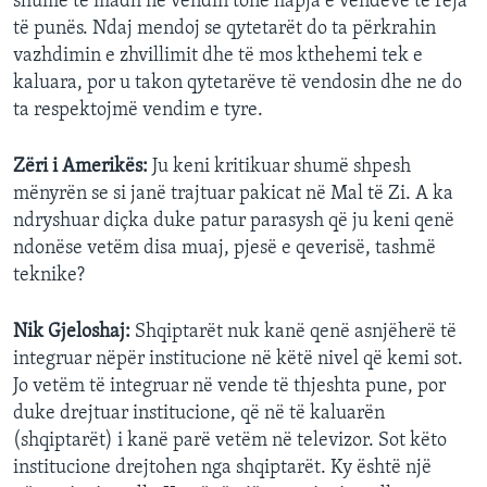
shumë të madh në vendin tonë hapja e vendeve të reja
të punës. Ndaj mendoj se qytetarët do ta përkrahin
vazhdimin e zhvillimit dhe të mos kthehemi tek e
kaluara, por u takon qytetarëve të vendosin dhe ne do
ta respektojmë vendim e tyre.
Zëri i Amerikës:
Ju keni kritikuar shumë shpesh
mënyrën se si janë trajtuar pakicat në Mal të Zi. A ka
ndryshuar diçka duke patur parasysh që ju keni qenë
ndonëse vetëm disa muaj, pjesë e qeverisë, tashmë
teknike?
Nik Gjeloshaj:
Shqiptarët nuk kanë qenë asnjëherë të
integruar nëpër institucione në këtë nivel që kemi sot.
Jo vetëm të integruar në vende të thjeshta pune, por
duke drejtuar institucione, që në të kaluarën
(shqiptarët) i kanë parë vetëm në televizor. Sot këto
institucione drejtohen nga shqiptarët. Ky është një