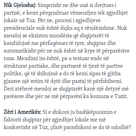
Nik Gjeloshaj:
Sinqerisht ne dhe unë si drejtues i
partisë, e kemi përqendruar vëmendjen tek zgjedhjet
lokale në Tuz. Për ne, procesi i zgjedhjeve
presidenciale nuk është diçka aq e rëndësishme. Nuk
mendoj se ekziston mundësia që shqiptarët të
kandidojnë me përfaqësues të tyre, shqiptar dhe
automatikisht për ne nuk është në krye të përparësive
tona. Mendimi im është, pa u testuar ende në
strukturat partiake, dhe partnerë të tjerë të partive
politike, që të shikojmë a do të kemi sipas të gjitha
gjasave një votim të dytë dhe pastaj të përfshihemi.
Deri atëherë mendoj se shqiptarët kanë një detyrë më
parësore dhe për ne më përparësi ka komuna e Tuzit.
Zëri i Amerikës:
Si e shikoni ju bashkëpunimin e
faktorit shqiptar për zgjedhjet lokale me më
konkretisht në Tuz, çfarë parashikoni se do të ndodhë?