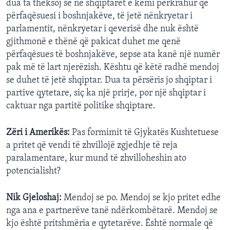
dua ta theksoj se ne shqiptarët e kemi përkrahur që
përfaqësuesi i boshnjakëve, të jetë nënkryetar i
parlamentit, nënkryetar i qeverisë dhe nuk është
gjithmonë e thënë që pakicat duhet me qenë
përfaqësues të boshnjakëve, sepse ata kanë një numër
pak më të lart njerëzish. Kështu që këtë radhë mendoj
se duhet të jetë shqiptar. Dua ta përsëris jo shqiptar i
partive qytetare, siç ka një prirje, por një shqiptar i
caktuar nga partitë politike shqiptare.
Zëri i Amerikës:
Pas formimit të Gjykatës Kushtetuese
a pritet që vendi të zhvillojë zgjedhje të reja
paralamentare, kur mund të zhvilloheshin ato
potencialisht?
Nik Gjeloshaj:
Mendoj se po. Mendoj se kjo pritet edhe
nga ana e partnerëve tanë ndërkombëtarë. Mendoj se
kjo është pritshmëria e qytetarëve. Është normale që