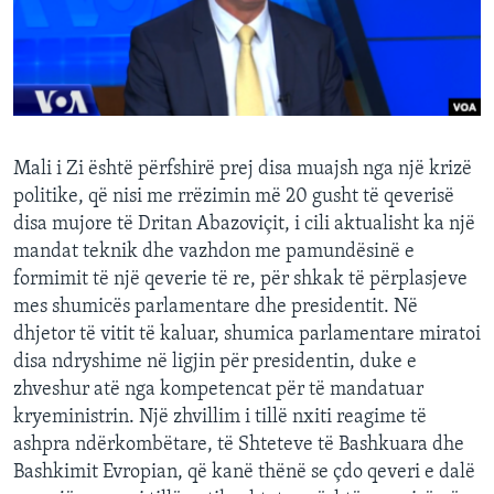
INTERVISTA
DITARI
Mali i Zi është përfshirë prej disa muajsh nga një krizë
politike, që nisi me rrëzimin më 20 gusht të qeverisë
disa mujore të Dritan Abazoviçit, i cili aktualisht ka një
mandat teknik dhe vazhdon me pamundësinë e
formimit të një qeverie të re, për shkak të përplasjeve
mes shumicës parlamentare dhe presidentit. Në
dhjetor të vitit të kaluar, shumica parlamentare miratoi
disa ndryshime në ligjin për presidentin, duke e
zhveshur atë nga kompetencat për të mandatuar
kryeministrin. Një zhvillim i tillë nxiti reagime të
ashpra ndërkombëtare, të Shteteve të Bashkuara dhe
Bashkimit Evropian, që kanë thënë se çdo qeveri e dalë