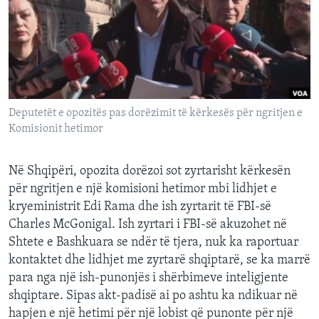
INTERVISTA
DITARI
Deputetët e opozitës pas dorëzimit të kërkesës për ngritjen e
Komisionit hetimor
Në Shqipëri, opozita dorëzoi sot zyrtarisht kërkesën
për ngritjen e një komisioni hetimor mbi lidhjet e
kryeministrit Edi Rama dhe ish zyrtarit të FBI-së
Charles McGonigal. Ish zyrtari i FBI-së akuzohet në
Shtete e Bashkuara se ndër të tjera, nuk ka raportuar
kontaktet dhe lidhjet me zyrtarë shqiptarë, se ka marrë
para nga një ish-punonjës i shërbimeve inteligjente
shqiptare. Sipas akt-padisë ai po ashtu ka ndikuar në
hapjen e një hetimi për një lobist që punonte për një