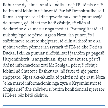
lidhur me dyshimet se ai ka ndikuar që FBI të niste një
hetim mbi lobimin në favor të Partisë Demokratike zoti
Rama u shpreh se ai dhe qeveria nuk kanë patur asnjë
dokument, që lidhet me këtë çështje, të cilën ai
deklaroi se e ka mësuar nga mediat. Por megjithatë, ai
nuk shpjegoi se përse, Agron Neza, ish punonjës i
shërbimeve sekrete shqiptare, të cilin ai thotë se e ka
njohur vetëm përmes ish zyrtarit të FBI-së dhe Dorian
Duçka, i cili ka punuar si këshilltar i jashtëm pa pagesë
i kryeministrit, u angazhuan, sipas akt akuzës, për t’i
dhënë informacione zoti McGonigal, për një çështje
lobimi në Shtetet e Bashkuara, në favor të një partie
shqiptare. Sipas akt-akuzës, të paktën në një rast, Neza
“e ka marrë informacionin nga zyra e Kryeministrit të
Shqipërisë” dhe shërbeu si burim konfidencial njerëzor
i FBI-së për këtë çështje.