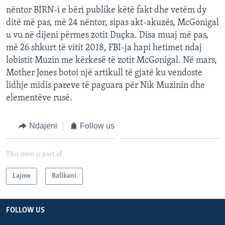
nëntor BIRN-i e bëri publike këtë fakt dhe vetëm dy
ditë më pas, më 24 nëntor, sipas akt-akuzës, McGonigal
u vu në dijeni përmes zotit Duçka. Disa muaj më pas,
më 26 shkurt të vitit 2018, FBI-ja hapi hetimet ndaj
lobistit Muzin me kërkesë të zotit McGonigal. Në mars,
Mother Jones botoi një artikull të gjatë ku vendoste
lidhje midis pareve të paguara për Nik Muzinin dhe
elementëve rusë.
Ndajeni
Follow us
This item is part of
Lajme
Ballkani
FOLLOW US