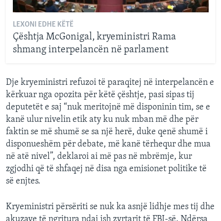
LEXONI EDHE KËTË
Çështja McGonigal, kryeministri Rama
shmang interpelancën në parlament
Dje kryeministri refuzoi të paraqitej në interpelancën e
kërkuar nga opozita për këtë çështje, pasi sipas tij
deputetët e saj “nuk meritojnë më disponinin tim, se e
kanë ulur nivelin etik aty ku nuk mban më dhe për
faktin se më shumë se sa një herë, duke qenë shumë i
disponueshëm për debate, më kanë tërhequr dhe mua
në atë nivel”, deklaroi ai më pas në mbrëmje, kur
zgjodhi që të shfaqej në disa nga emisionet politike të
së enjtes.
Kryeministri përsëriti se nuk ka asnjë lidhje mes tij dhe
akuzave të ngritura ndaj ish zyrtarit të FBI-së. Ndërsa