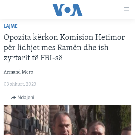
Lidhje
Kalo
në
LAJME
faqen
FAQJA KRYESORE
kryesore
Opozita kërkon Komision Hetimor
KATEGORITË
Kalo
për lidhjet mes Ramën dhe ish
tek
DITARI
AMERIKA
zyrtarit të FBI-së
faqja
BALLKANI
kryesore
Learning English
Armand Mero
Kalo
EVROPA
tek
03 shkurt, 2023
FOLLOW US
BOTA
kërkimi
Ndajeni
MJEDISI
KULTURË
Gjuhët
SHKENCË DHE TEKNOLOGJI
SHËNDETËSI