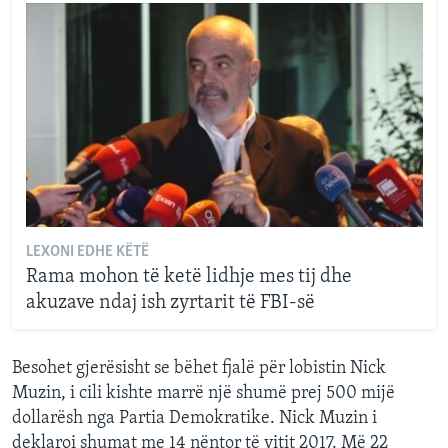
LEXONI EDHE KËTË
Rama mohon të ketë lidhje mes tij dhe
akuzave ndaj ish zyrtarit të FBI-së
Besohet gjerësisht se bëhet fjalë për lobistin Nick
Muzin, i cili kishte marrë një shumë prej 500 mijë
dollarësh nga Partia Demokratike. Nick Muzin i
deklaroi shumat me 14 nëntor të vitit 2017. Më 22