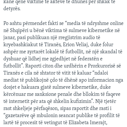
kanë qenë viktimë të akteve të dhunës për shkak të
detyrës.
Po ashtu përmendet fakti se “media të ndryshme online
në Shqipëri u bënë viktima të sulmeve kibernetike në
janar, pasi publikuan një rregjistrim audio të
kryebashkiakut të Tiranës, Erion Veliaj, duke folur
ashpër me zyrtarët lokalë të futbollit, në një skandal të
dyshuar që lidhej me zgjedhjet në federatën e
futbollit”. Raporti citon dhe urdhërin e Prorkurorisë së
Tiranës e cila në shtator të vitit të kaluar “ndaloi
mediat të publikojnë çdo të dhënë apo informacion nga
dosjet e hakuara gjatë sulmeve kibernetike, duke
kërcënuar me sanksione penale dhe bllokim të faqeve
të internetit për ata që shkelin kufizimin”. Një tjetër
rast shkeljeje përfaqëson, sipas raportit dhe rasti i
“gazetarëve që mbulonin seancat publike të profilit të
lartë të procesit të vetingut të Elizabeta Imerajt,