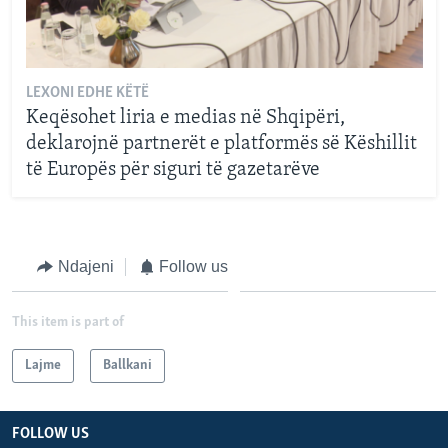
LEXONI EDHE KËTË
Keqësohet liria e medias në Shqipëri,
deklarojnë partnerët e platformës së Këshillit
të Europës për siguri të gazetarëve
Ndajeni
Follow us
This item is part of
Lajme
Ballkani
FOLLOW US