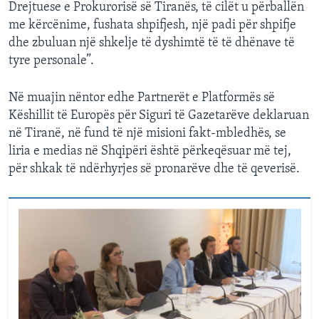
Drejtuese e Prokurorisë së Tiranës, të cilët u përballën
me kërcënime, fushata shpifjesh, një padi për shpifje
dhe zbuluan një shkelje të dyshimtë të të dhënave të
tyre personale”.
Në muajin nëntor edhe Partnerët e Platformës së
Këshillit të Europës për Siguri të Gazetarëve deklaruan
në Tiranë, në fund të një misioni fakt-mbledhës, se
liria e medias në Shqipëri është përkeqësuar më tej,
për shkak të ndërhyrjes së pronarëve dhe të qeverisë.