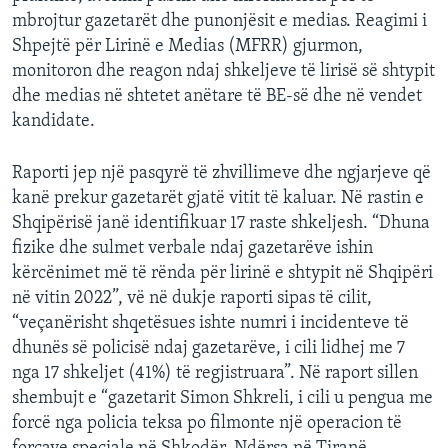
mbrojtur gazetarët dhe punonjësit e medias. Reagimi i
Shpejtë për Lirinë e Medias (MFRR) gjurmon,
monitoron dhe reagon ndaj shkeljeve të lirisë së shtypit
dhe medias në shtetet anëtare të BE-së dhe në vendet
kandidate.
Raporti jep një pasqyrë të zhvillimeve dhe ngjarjeve që
kanë prekur gazetarët gjatë vitit të kaluar. Në rastin e
Shqipërisë janë identifikuar 17 raste shkeljesh. “Dhuna
fizike dhe sulmet verbale ndaj gazetarëve ishin
kërcënimet më të rënda për lirinë e shtypit në Shqipëri
në vitin 2022”, vë në dukje raporti sipas të cilit,
“veçanërisht shqetësues ishte numri i incidenteve të
dhunës së policisë ndaj gazetarëve, i cili lidhej me 7
nga 17 shkeljet (41%) të regjistruara”. Në raport sillen
shembujt e “gazetarit Simon Shkreli, i cili u pengua me
forcë nga policia teksa po filmonte një operacion të