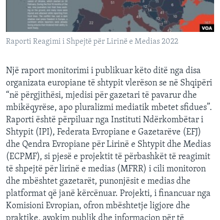
INTERVISTA
DITARI
Raporti Reagimi i Shpejtë për Lirinë e Medias 2022
Një raport monitorimi i publikuar këto ditë nga disa
organizata europiane të shtypit vlerëson se në Shqipëri
“në përgjithësi, mjedisi për gazetari të pavarur dhe
mbikëqyrëse, apo pluralizmi mediatik mbetet sfidues”.
Raporti është përpiluar nga Instituti Ndërkombëtar i
Shtypit (IPI), Federata Evropiane e Gazetarëve (EFJ)
dhe Qendra Evropiane për Lirinë e Shtypit dhe Medias
(ECPMF), si pjesë e projektit të përbashkët të reagimit
të shpejtë për lirinë e medias (MFRR) i cili monitoron
dhe mbështet gazetarët, punonjësit e medias dhe
platformat që janë kërcënuar. Projekti, i financuar nga
Komisioni Evropian, ofron mbështetje ligjore dhe
praktike, avokim publik dhe informacion për të