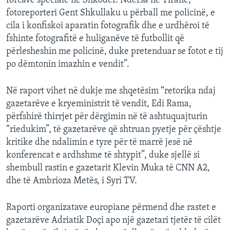
forcave speciale në Shkodër. Ndërsa në Tiranë,
fotoreporteri Gent Shkullaku u përball me policinë, e
cila i konfiskoi aparatin fotografik dhe e urdhëroi të
fshinte fotografitë e huliganëve të futbollit që
përlesheshin me policinë, duke pretenduar se fotot e tij
po dëmtonin imazhin e vendit”.
Në raport vihet në dukje me shqetësim “retorika ndaj
gazetarëve e kryeministrit të vendit, Edi Rama,
përfshirë thirrjet për dërgimin në të ashtuquajturin
“riedukim”, të gazetarëve që shtruan pyetje për çështje
kritike dhe ndalimin e tyre për të marrë jesë në
konferencat e ardhshme të shtypit”, duke sjellë si
shembull rastin e gazetarit Klevin Muka të CNN A2,
dhe të Ambrioza Metës, i Syri TV.
Raporti organizatave europiane përmend dhe rastet e
gazetarëve Adriatik Doçi apo një gazetari tjetër të cilët