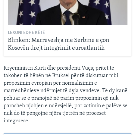
LEXONI EDHE KËTË
Blinken: Marrëveshja me Serbinë e çon
Kosovën drejt integrimit euroatlantik
Kryeministri Kurti dhe presidenti Vuçiç pritet të
takohen të hënën në Bruksel për të diskutuar mbi
propozimin evropian për normalizimin e
marrëdhënieve ndërmjet të dyja vendeve. Të dy kanë
pohuar se e pranojnë në parim propozimin që nuk
parasheh njohjen e ndërsjellë, por zotimin e palëve se
nuk do të pengojnë njëra tjetrën në proceset
integruese.