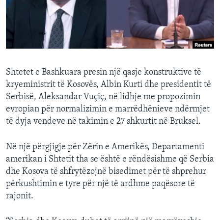
INTERVISTA
DITARI
Shtetet e Bashkuara presin një qasje konstruktive të
kryeministrit të Kosovës, Albin Kurti dhe presidentit të
Serbisë, Aleksandar Vuçiç, në lidhje me propozimin
evropian për normalizimin e marrëdhënieve ndërmjet
të dyja vendeve në takimin e 27 shkurtit në Bruksel.
Në një përgjigje për Zërin e Amerikës, Departamenti
amerikan i Shtetit tha se është e rëndësishme që Serbia
dhe Kosova të shfrytëzojnë bisedimet për të shprehur
përkushtimin e tyre për një të ardhme paqësore të
rajonit.