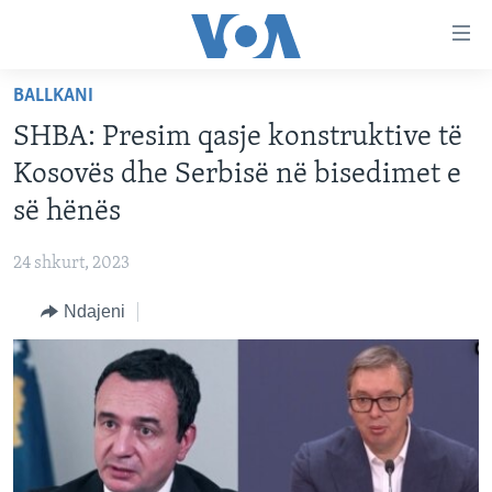
Lidhje
Kalo
në
BALLKANI
faqen
FAQJA KRYESORE
kryesore
SHBA: Presim qasje konstruktive të
KATEGORITË
Kalo
Kosovës dhe Serbisë në bisedimet e
tek
DITARI
AMERIKA
së hënës
faqja
BALLKANI
kryesore
Learning English
24 shkurt, 2023
Kalo
EVROPA
tek
Ndajeni
FOLLOW US
BOTA
kërkimi
MJEDISI
KULTURË
Gjuhët
SHKENCË DHE TEKNOLOGJI
SHËNDETËSI