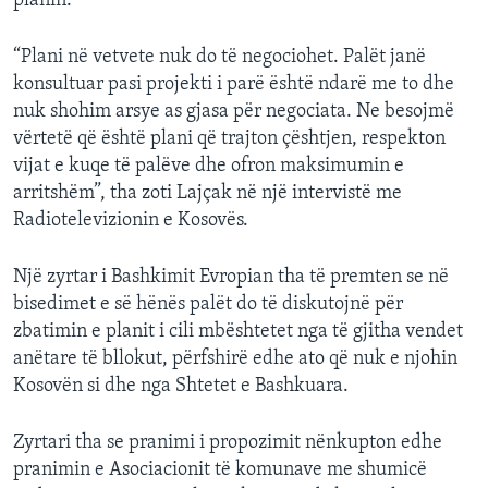
planin.
“Plani në vetvete nuk do të negociohet. Palët janë
konsultuar pasi projekti i parë është ndarë me to dhe
nuk shohim arsye as gjasa për negociata. Ne besojmë
vërtetë që është plani që trajton çështjen, respekton
vijat e kuqe të palëve dhe ofron maksimumin e
arritshëm”, tha zoti Lajçak në një intervistë me
Radiotelevizionin e Kosovës.
Një zyrtar i Bashkimit Evropian tha të premten se në
bisedimet e së hënës palët do të diskutojnë për
zbatimin e planit i cili mbështetet nga të gjitha vendet
anëtare të bllokut, përfshirë edhe ato që nuk e njohin
Kosovën si dhe nga Shtetet e Bashkuara.
Zyrtari tha se pranimi i propozimit nënkupton edhe
pranimin e Asociacionit të komunave me shumicë