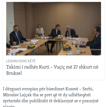
LEXONI EDHE KËTË
Takimi i radhës Kurti – Vuçiç më 27 shkurt në
Bruksel
I dërguari evropian për bisedimet Kosovë – Serbi,
Miroslav Lajçak tha se pret që të dy udhëheqësit
zyrtarisht dhe publikisht të deklarojnë se e pranojnë