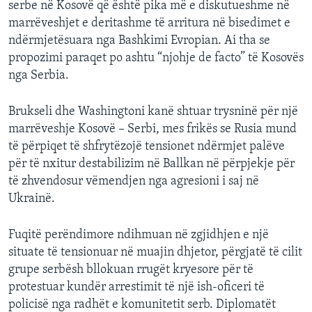
serbe në Kosovë që është pika më e diskutueshme në
marrëveshjet e deritashme të arritura në bisedimet e
ndërmjetësuara nga Bashkimi Evropian. Ai tha se
propozimi paraqet po ashtu “njohje de facto” të Kosovës
nga Serbia.
Brukseli dhe Washingtoni kanë shtuar trysninë për një
marrëveshje Kosovë – Serbi, mes frikës se Rusia mund
të përpiqet të shfrytëzojë tensionet ndërmjet palëve
për të nxitur destabilizim në Ballkan në përpjekje për
të zhvendosur vëmendjen nga agresioni i saj në
Ukrainë.
Fuqitë perëndimore ndihmuan në zgjidhjen e një
situate të tensionuar në muajin dhjetor, përgjatë të cilit
grupe serbësh bllokuan rrugët kryesore për të
protestuar kundër arrestimit të një ish-oficeri të
policisë nga radhët e komunitetit serb. Diplomatët