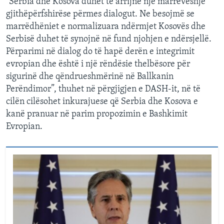
“Serbia dhe Kosova duhet të arrijnë një marrëveshje
gjithëpërfshirëse përmes dialogut. Ne besojmë se
marrëdhëniet e normalizuara ndërmjet Kosovës dhe
Serbisë duhet të synojnë në fund njohjen e ndërsjellë.
Përparimi në dialog do të hapë derën e integrimit
evropian dhe është i një rëndësie thelbësore për
sigurinë dhe qëndrueshmërinë në Ballkanin
Perëndimor”, thuhet në përgjigjen e DASH-it, në të
cilën cilësohet inkurajuese që Serbia dhe Kosova e
kanë pranuar në parim propozimin e Bashkimit
Evropian.