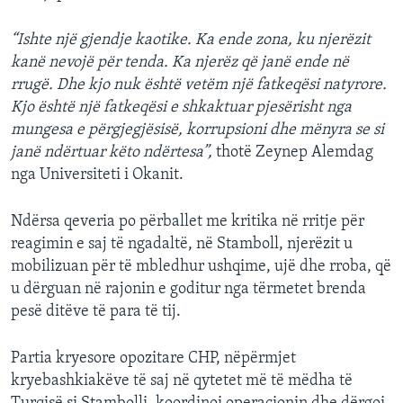
“Ishte një gjendje kaotike. Ka ende zona, ku njerëzit
kanë nevojë për tenda. Ka njerëz që janë ende në
rrugë. Dhe kjo nuk është vetëm një fatkeqësi natyrore.
Kjo është një fatkeqësi e shkaktuar pjesërisht nga
mungesa e përgjegjësisë, korrupsioni dhe mënyra se si
janë ndërtuar këto ndërtesa”,
thotë Zeynep Alemdag
nga Universiteti i Okanit.
Ndërsa qeveria po përballet me kritika në rritje për
reagimin e saj të ngadaltë, në Stamboll, njerëzit u
mobilizuan për të mbledhur ushqime, ujë dhe rroba, që
u dërguan në rajonin e goditur nga tërmetet brenda
pesë ditëve të para të tij.
Partia kryesore opozitare CHP, nëpërmjet
kryebashkiakëve të saj në qytetet më të mëdha të