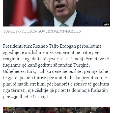
INTERVISTA
DITARI
TURKEY-POLITICS-GOVERNMENT-PARTIES
Presidenti turk Rexhep Tajip Erdogan përballet me
zgjedhjet e ardhshme mes zemërimit në rritje për
reagimin e ngadaltë të qeverisë së tij ndaj tërmeteve të
fuqishme që kanë goditur së fundmi Turqinë.
Udhëheqësi turk, i cili ka qenë në pushtet për një kohë
të gjatë, po bën thirrje për unitet dhe ka premtuar një
plan të madh strehimi për banorët e zonave të goditura
nga tërmeti, një çështje që pritet të dominojë fushatën
për zgjedhjet e 14 majit.