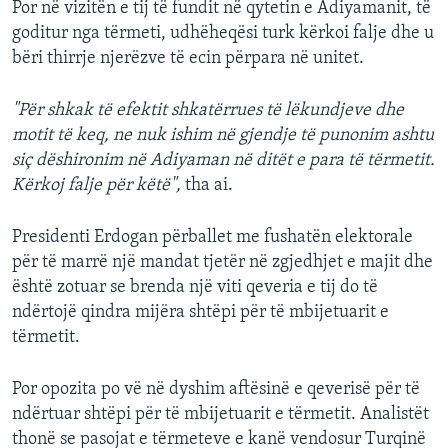
Por në vizitën e tij të fundit në qytetin e Adiyamanit, të
goditur nga tërmeti, udhëheqësi turk kërkoi falje dhe u
bëri thirrje njerëzve të ecin përpara në unitet.
"Për shkak të efektit shkatërrues të lëkundjeve dhe
motit të keq, ne nuk ishim në gjendje të punonim ashtu
siç dëshironim në Adiyaman në ditët e para të tërmetit.
Kërkoj falje për këtë",
tha ai.
Presidenti Erdogan përballet me fushatën elektorale
për të marrë një mandat tjetër në zgjedhjet e majit dhe
është zotuar se brenda një viti qeveria e tij do të
ndërtojë qindra mijëra shtëpi për të mbijetuarit e
tërmetit.
Por opozita po vë në dyshim aftësinë e qeverisë për të
ndërtuar shtëpi për të mbijetuarit e tërmetit. Analistët
thonë se pasojat e tërmeteve e kanë vendosur Turqinë