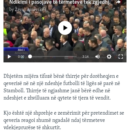
Ndikimi i pasojave të tërmeteve tek zgjedhjet në Turqi
by
Zëri i Amerikës
No media source currently available
0:00
3:14
Dhjetëra mijëra tifozë bënë thirrje për dorëheqjen e
qeverisë në në një ndeshje futbolli të ligës së parë në
Stamboll. Thirrje të ngjashme janë bërë edhe në
ndeshjet e zhvilluara në qytete të tjera të vendit.
Kjo është një shprehje e zemërimit për pretendimet se
qeveria reagoi shumë ngadalë ndaj tërmeteve
vdekjeprurëse të shkurtit.