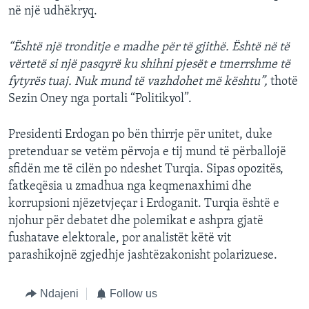
në një udhëkryq.
“Është një tronditje e madhe për të gjithë. Është në të
vërtetë si një pasqyrë ku shihni pjesët e tmerrshme të
fytyrës tuaj. Nuk mund të vazhdohet më kështu”,
thotë
Sezin Oney nga portali “Politikyol”.
Presidenti Erdogan po bën thirrje për unitet, duke
pretenduar se vetëm përvoja e tij mund të përballojë
sfidën me të cilën po ndeshet Turqia. Sipas opozitës,
fatkeqësia u zmadhua nga keqmenaxhimi dhe
korrupsioni njëzetvjeçar i Erdoganit. Turqia është e
njohur për debatet dhe polemikat e ashpra gjatë
fushatave elektorale, por analistët këtë vit
parashikojnë zgjedhje jashtëzakonisht polarizuese.
Ndajeni
Follow us