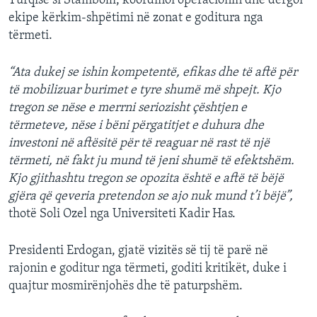
Turqisë si Stambolli, koordinoi operacionin dhe dërgoi
ekipe kërkim-shpëtimi në zonat e goditura nga
tërmeti.
“Ata dukej se ishin kompetentë, efikas dhe të aftë për
të mobilizuar burimet e tyre shumë më shpejt. Kjo
tregon se nëse e merrni seriozisht çështjen e
tërmeteve, nëse i bëni përgatitjet e duhura dhe
investoni në aftësitë për të reaguar në rast të një
tërmeti, në fakt ju mund të jeni shumë të efektshëm.
Kjo gjithashtu tregon se opozita është e aftë të bëjë
gjëra që qeveria pretendon se ajo nuk mund t’i bëjë”,
thotë Soli Ozel nga Universiteti Kadir Has.
Presidenti Erdogan, gjatë vizitës së tij të parë në
rajonin e goditur nga tërmeti, goditi kritikët, duke i
quajtur mosmirënjohës dhe të paturpshëm.