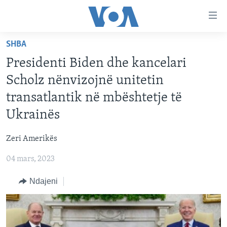
Lidhje
Kalo
në
SHBA
faqen
FAQJA KRYESORE
kryesore
Presidenti Biden dhe kancelari
KATEGORITË
Kalo
Scholz nënvizojnë unitetin
tek
DITARI
AMERIKA
transatlantik në mbështetje të
faqja
BALLKANI
kryesore
Ukrainës
Learning English
Kalo
EVROPA
tek
Zeri Amerikës
FOLLOW US
BOTA
kërkimi
04 mars, 2023
MJEDISI
Ndajeni
KULTURË
Gjuhët
SHKENCË DHE TEKNOLOGJI
SHËNDETËSI