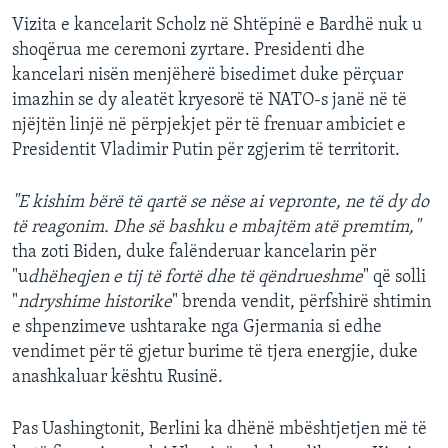
Vizita e kancelarit Scholz në Shtëpinë e Bardhë nuk u
shoqërua me ceremoni zyrtare. Presidenti dhe
kancelari nisën menjëherë bisedimet duke përçuar
imazhin se dy aleatët kryesorë të NATO-s janë në të
njëjtën linjë në përpjekjet për të frenuar ambiciet e
Presidentit Vladimir Putin për zgjerim të territorit.
"E kishim bërë të qartë se nëse ai vepronte, ne të dy do
të reagonim. Dhe së bashku e mbajtëm atë premtim,"
tha zoti Biden, duke falënderuar kancelarin për
"u
dhëheqjen e tij të fortë dhe të qëndrueshme
" që solli
"
ndryshime historike
" brenda vendit, përfshirë shtimin
e shpenzimeve ushtarake nga Gjermania si edhe
vendimet për të gjetur burime të tjera energjie, duke
anashkaluar kështu Rusinë.
Pas Uashingtonit, Berlini ka dhënë mbështjetjen më të