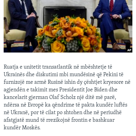
INTERVISTA
DITARI
Ruatja e unitetit transatlantik në mbështetje të
Ukrainës dhe diskutimi mbi mundësinë që Pekini të
furnizojë me armë Rusinë ishin dy çështjet kryesore në
agjendën e takimit mes Presidentit Joe Biden dhe
kancelarit gjerman Olaf Scholz një ditë më parë,
ndërsa në Evropë ka qëndrime të pakta kundër luftës
në Ukranë, por të cilat po shtohen dhe në periudhë
afatgjatë mund të rrezikojnë frontin e bashkuar
kundër Moskës.