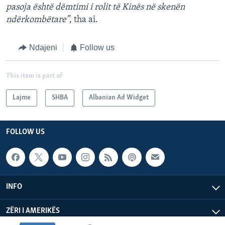
pasoja është dëmtimi i rolit të Kinës në skenën
ndërkombëtare”
, tha ai.
Ndajeni
Follow us
This item is part of
Lajme
SHBA
Albanian Ad Widget
FOLLOW US
INFO
ZËRI I AMERIKËS