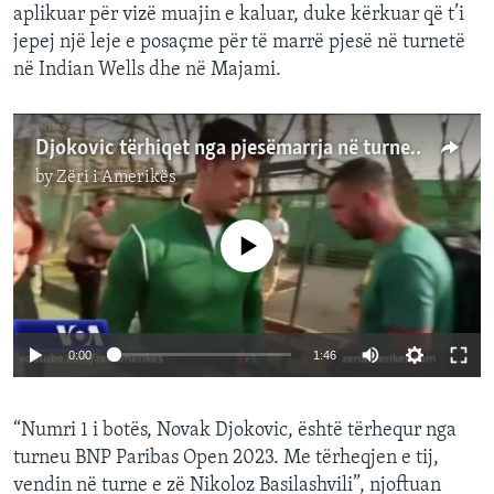
aplikuar për vizë muajin e kaluar, duke kërkuar që t’i
jepej një leje e posaçme për të marrë pjesë në turnetë
në Indian Wells dhe në Majami.
Djokovic tërhiqet nga pjesëmarrja në turneun në Shtetet e Bashkuara
by
Zëri i Amerikës
No media source currently available
0:00
1:46
“Numri 1 i botës, Novak Djokovic, është tërhequr nga
turneu BNP Paribas Open 2023. Me tërheqjen e tij,
vendin në turne e zë Nikoloz Basilashvili”, njoftuan