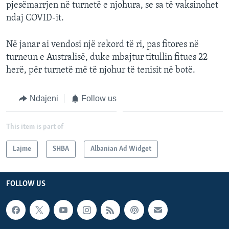
pjesëmarrjen në turnetë e njohura, se sa të vaksinohet
ndaj COVID-it.
Në janar ai vendosi një rekord të ri, pas fitores në
turneun e Australisë, duke mbajtur titullin fitues 22
herë, për turnetë më të njohur të tenisit në botë.
Ndajeni
Follow us
This item is part of
Lajme
SHBA
Albanian Ad Widget
FOLLOW US