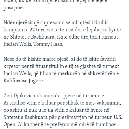
Biden, ku kërkonin që tenistit t’i jepej një leje e
posaçme.
Ndër njerëzit që shpresonin se mbajtësi i titullit
kampion të 22 turneve të tenisit do të lejohej të hynte
në Shtetet e Bashkuara, ishte edhe drejtori i turneut
Indian Wells, Tommy Haas.
Nëse do të kishte marrë pjesë, ai do të ishte favoriti
kryesor për të fituar titullin e tij të gjashtë të turneut
Indian Wells, që fillon të mërkurën në shkretëtirën e
Kalifornisë Jugore.
Zoti Djokovic nuk mori dot pjesë në turneun e
Australisë vitin e kaluar për shkak të mos-vaksinimit,
po ashtu ai nuk u lejua vitin e kaluar të hynte në
Shtetet e Bashkuara për pjesëmarrjen në turneun U.S.
Open. Ai ka thënë se preferon më mirë të humbasë