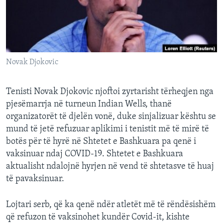
INTERVISTA
DITARI
Novak Djokovic
Tenisti Novak Djokovic njoftoi zyrtarisht tërheqjen nga
pjesëmarrja në turneun Indian Wells, thanë
organizatorët të djelën vonë, duke sinjalizuar kështu se
mund të jetë refuzuar aplikimi i tenistit më të mirë të
botës për të hyrë në Shtetet e Bashkuara pa qenë i
vaksinuar ndaj COVID-19. Shtetet e Bashkuara
aktualisht ndalojnë hyrjen në vend të shtetasve të huaj
të pavaksinuar.
Lojtari serb, që ka qenë ndër atletët më të rëndësishëm
që refuzon të vaksinohet kundër Covid-it, kishte