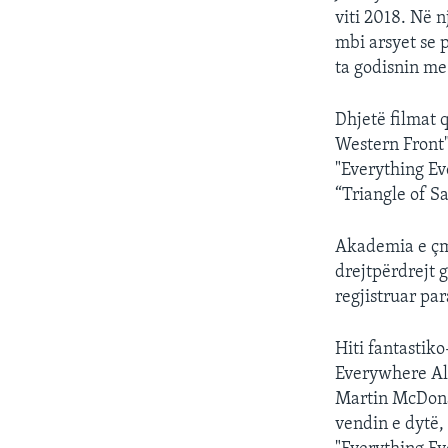
viti 2018. Në n
mbi arsyet se p
ta godisnin me
Dhjetë filmat 
Western Front"
"Everything Ev
“Triangle of S
Akademia e çmi
drejtpërdrejt g
regjistruar pa
Hiti fantastik
Everywhere All
Martin McDonag
vendin e dytë,