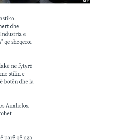
astiko-
nert dhe
Industria e
" që shoqëroi
lakë në fytyrë
me stilin e
rë botën dhe la
Los Anxhelos.
tohet
të parë që nga