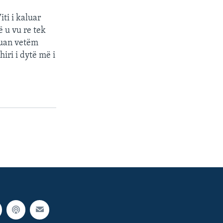
iti i kaluar
ë u vu re tek
eruan vetëm
iri i dytë më i