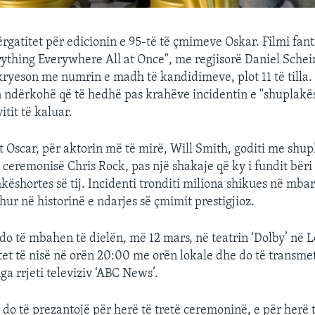
ërgatitet për edicionin e 95-të të çmimeve Oskar. Filmi fant
ything Everywhere All at Once", me regjisorë Daniel Schei
ryeson me numrin e madh të kandidimeve, plot 11 të tilla. 
n ndërkohë që të hedhë pas krahëve incidentin e "shuplakës
tit të kaluar.
it Oscar, për aktorin më të mirë, Will Smith, goditi me shup
 ceremonisë Chris Rock, pas një shakaje që ky i fundit bëri 
këshortes së tij. Incidenti tronditi miliona shikues në mba
dhur në historinë e ndarjes së çmimit prestigjioz.
o të mbahen të dielën, më 12 mars, në teatrin ‘Dolby’ në 
et të nisë në orën 20:00 me orën lokale dhe do të transme
ga rrjeti televiziv ‘ABC News’.
o të prezantojë për herë të tretë ceremoninë, e për herë 