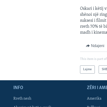
Oskari i këtij 
shënoi një ring
suksesi i film
rreth 70% të b
madh i kinemav
Ndajeni
This item is part of
Lajme
SH
INFO
ZËRI I AM
Rreth nesh
Amerika