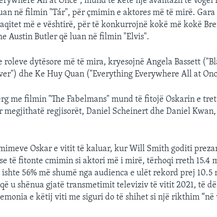
erywhere All at Once”, mund të ketë një avantazh të vogël 
luan në filmin "Tár", për çmimin e aktores më të mirë. Gara
aqitet më e vështirë, për të konkurrojnë kokë më kokë Bre
 Austin Butler që luan në filmin "Elvis".
e roleve dytësore më të mira, kryesojnë Angela Bassett ("B
er") dhe Ke Huy Quan ("Everything Everywhere All at Onc
rg me filmin "The Fabelmans" mund të fitojë Oskarin e tretë
r megjithatë regjisorët, Daniel Scheinert dhe Daniel Kwan, 
imeve Oskar e vitit të kaluar, kur Will Smith goditi preza
e të fitonte cmimin si aktori më i mirë, tërhoqi rreth 15.4 
ë ishte 56% më shumë nga audienca e ulët rekord prej 10.5 
që u shënua gjatë transmetimit televiziv të vitit 2021, të 
monia e këtij viti me siguri do të shihet si një rikthim “në