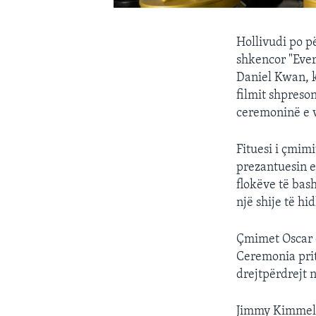
Hollivudi po p
shkencor "Ever
Daniel Kwan, k
filmit shpreso
ceremoninë e vi
Fituesi i çmim
prezantuesin e
flokëve të bash
një shije të hi
Çmimet Oscar d
Ceremonia prit
drejtpërdrejt n
Jimmy Kimmel d