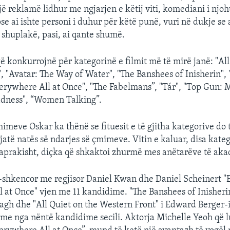
jë reklamë lidhur me ngjarjen e këtij viti, komediani i njoh
se ai ishte personi i duhur për këtë punë, vuri në dukje se
 shuplakë, pasi, ai qante shumë.
që konkurrojnë për kategorinë e filmit më të mirë janë: "All
, "Avatar: The Way of Water", "The Banshees of Inisherin", "
erywhere All at Once", "The Fabelmans”, "Tár", "Top Gun: 
adness", “Women Talking”.
meve Oskar ka thënë se fituesit e të gjitha kategorive do 
jatë natës së ndarjes së çmimeve. Vitin e kaluar, disa kateg
raprakisht, diçka që shkaktoi zhurmë mes anëtarëve të ak
o-shkencor me regjisor Daniel Kwan dhe Daniel Scheinert "
 at Once" vjen me 11 kandidime. "The Banshees of Inisherin
h dhe "All Quiet on the Western Front" i Edward Berger-i
 me nga nëntë kandidime secili. Aktorja Michelle Yeoh që l