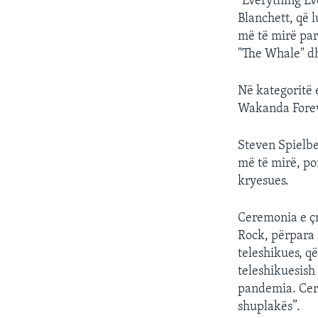
"Everything Ev
Blanchett, që 
më të mirë par
"The Whale" dhe
Në kategoritë 
Wakanda Forev
Steven Spielbe
më të mirë, po
kryesues.
Ceremonia e çm
Rock, përpara s
teleshikues, q
teleshikuesish 
pandemia. Cere
shuplakës”.