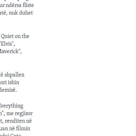
ur ndërsa fliste
 atë, nuk duhet
 Quiet on the
Elvis",
Maverick",
të shpallen
ori ishin
ademisë.
Everything
", me regjisor
t, renditen në
uan në filmin