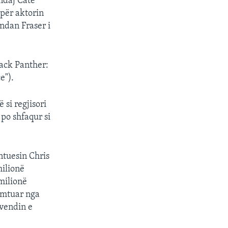
ndaj Cate
 për aktorin
ndan Fraser i
lack Panther:
e").
 si regjisori
po shfaqur si
ntuesin Chris
milionë
milionë
dëmtuar nga
 vendin e