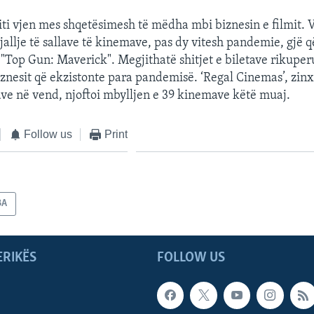
viti vjen mes shqetësimesh të mëdha mbi biznesin e filmit. V
jallje të sallave të kinemave, pas dy vitesh pandemie, gjë q
it "Top Gun: Maverick". Megjithatë shitjet e biletave rikup
iznesit që ekzistonte para pandemisë. ‘Regal Cinemas’, zinxh
e në vend, njoftoi mbylljen e 39 kinemave këtë muaj.
Follow us
Print
BA
ERIKËS
FOLLOW US