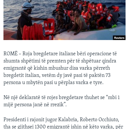
INTERVISTA
DITARI
ROMË – Roja bregdetare italiane bëri operacione të
shumta shpëtimi të premten për të shpëtuar qindra
emigrantë që kishin mbushur disa varka përreth
bregdetit italian, vetëm dy javë pasi të paktën 73
persona u mbytën pasi u përplas varka e tyre.
Në një deklaratë të rojes bregdetare thuhet se “mbi 1
mijë persona janë në rrezik”.
Presidenti i rajonit jugor Kalabria, Roberto Occhiuto,
tha se gjithsej 1300 emigrantë ishin në këto varka, për