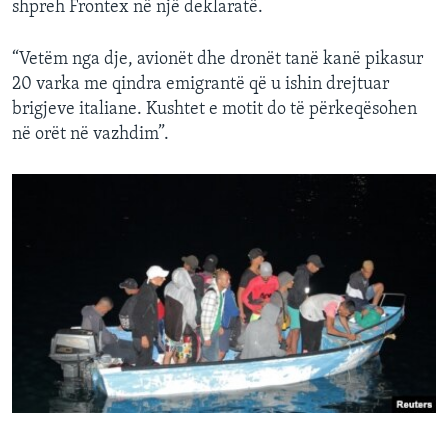
shpreh Frontex në një deklaratë.
“Vetëm nga dje, avionët dhe dronët tanë kanë pikasur
20 varka me qindra emigrantë që u ishin drejtuar
brigjeve italiane. Kushtet e motit do të përkeqësohen
në orët në vazhdim”.