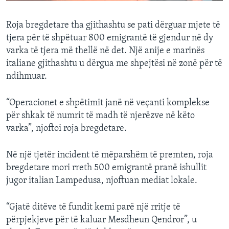
Roja bregdetare tha gjithashtu se pati dërguar mjete të
tjera për të shpëtuar 800 emigrantë të gjendur në dy
varka të tjera më thellë në det. Një anije e marinës
italiane gjithashtu u dërgua me shpejtësi në zonë për të
ndihmuar.
“Operacionet e shpëtimit janë në veçanti komplekse
për shkak të numrit të madh të njerëzve në këto
varka”, njoftoi roja bregdetare.
Në një tjetër incident të mëparshëm të premten, roja
bregdetare mori rreth 500 emigrantë pranë ishullit
jugor italian Lampedusa, njoftuan mediat lokale.
“Gjatë ditëve të fundit kemi parë një rritje të
përpjekjeve për të kaluar Mesdheun Qendror”, u