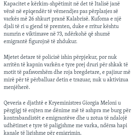
Kapacitet e kërkim-shpëtimit në det të Italisë janë
vënë në epiqendër të vëmendjes pas përplasjes së
varkës më 26 shkurt pranë Kalabrisë. Kufoma e një
djali të ri u gjend të premten, duke e rritur kështu
numrin e viktimave në 73, ndërkohë që shumë
emigrantë figurojnë të zhdukur.
Mjetet detare të policisë ishin përpjekur, por nuk
arritën të kapnin varkën e tyre prej druri për shkak të
motit të pafavorshëm dhe roja bregdetare, e pajisur më
mirë për të përballuar detin e trazuar, nuk u aktivizua
menjëherë.
Qeveria e djathtë e Kryeministres Giorgia Meloni u
përgjigj të enjten me dënime më të ashpra me burg për
kontrabandistët e emigrantëve dhe u zotua të ndalojë
udhëtimet e tyre të paligjshme me varka, ndërsa hapi
kanale të ligjshme për emigrimin.