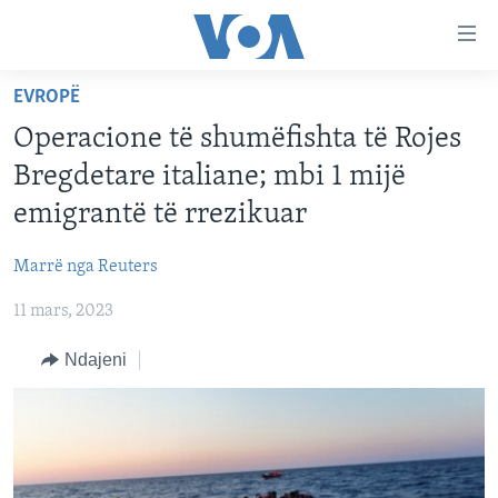
Lidhje
Kalo
në
EVROPË
faqen
FAQJA KRYESORE
kryesore
Operacione të shumëfishta të Rojes
KATEGORITË
Kalo
Bregdetare italiane; mbi 1 mijë
tek
DITARI
AMERIKA
emigrantë të rrezikuar
faqja
BALLKANI
kryesore
Learning English
Marrë nga Reuters
Kalo
EVROPA
tek
11 mars, 2023
FOLLOW US
BOTA
kërkimi
Ndajeni
MJEDISI
KULTURË
Gjuhët
SHKENCË DHE TEKNOLOGJI
SHËNDETËSI