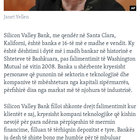
Janet Yellen
Silicon Valley Bank, me qendër në Santa Clara,
Kaliforni, është banka e 16-të më e madhe e vendit. Ky
është dështimi i dytë më i madh bankar në historinë e
Shteteve të Bashkuara, pas falimentimit të Washington
Mutual në vitin 2008. Banka u shërbente kryesisht
personave që punonin në sektorin e teknologjisë dhe
kompanive të mbështetura nga kapitali sipërmarrës,
përfshirë disa nga markat më të njohura të industrisë.
Silicon Valley Bank filloi shkonte drejt falimentimit kur
klientët e saj, kryesisht kompani teknologjike që kishin
nevojë për para ndërsa përpiqeshin të merrnin
financime, filluan të tërhiqnin depozitat e tyre. Bankës
iu desh të shiste bono me humbje për të mbuluar