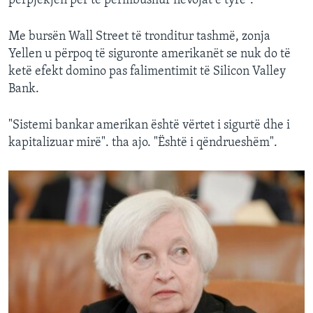
përpjekjen për të përmbushur nevojat e tyre".
Me bursën Wall Street të tronditur tashmë, zonja
Yellen u përpoq të siguronte amerikanët se nuk do të
ketë efekt domino pas falimentimit të Silicon Valley
Bank.
"Sistemi bankar amerikan është vërtet i sigurtë dhe i
kapitalizuar mirë". tha ajo. "Është i qëndrueshëm".