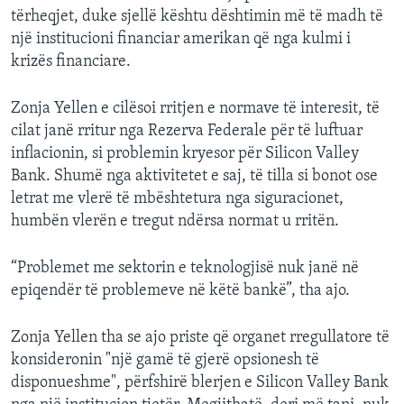
tërheqjet, duke sjellë kështu dështimin më të madh të
një institucioni financiar amerikan që nga kulmi i
krizës financiare.
Zonja Yellen e cilësoi rritjen e normave të interesit, të
cilat janë rritur nga Rezerva Federale për të luftuar
inflacionin, si problemin kryesor për Silicon Valley
Bank. Shumë nga aktivitetet e saj, të tilla si bonot ose
letrat me vlerë të mbështetura nga siguracionet,
humbën vlerën e tregut ndërsa normat u rritën.
“Problemet me sektorin e teknologjisë nuk janë në
epiqendër të problemeve në këtë bankë”, tha ajo.
Zonja Yellen tha se ajo priste që organet rregullatore të
konsideronin "një gamë të gjerë opsionesh të
disponueshme", përfshirë blerjen e Silicon Valley Bank