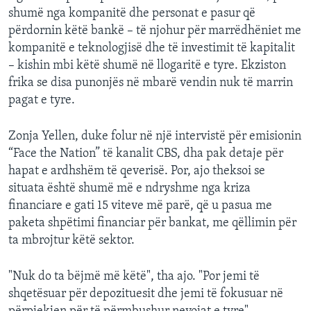
shumë nga kompanitë dhe personat e pasur që
përdornin këtë bankë – të njohur për marrëdhëniet me
kompanitë e teknologjisë dhe të investimit të kapitalit
– kishin mbi këtë shumë në llogaritë e tyre. Ekziston
frika se disa punonjës në mbarë vendin nuk të marrin
pagat e tyre.
Zonja Yellen, duke folur në një intervistë për emisionin
“Face the Nation” të kanalit CBS, dha pak detaje për
hapat e ardhshëm të qeverisë. Por, ajo theksoi se
situata është shumë më e ndryshme nga kriza
financiare e gati 15 viteve më parë, që u pasua me
paketa shpëtimi financiar për bankat, me qëllimin për
ta mbrojtur këtë sektor.
"Nuk do ta bëjmë më këtë", tha ajo. "Por jemi të
shqetësuar për depozituesit dhe jemi të fokusuar në