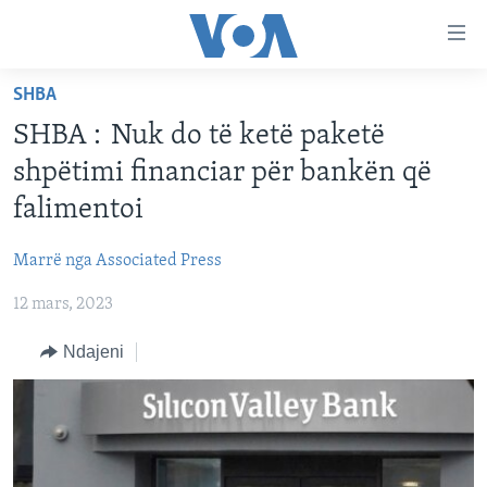
Lidhje
Kalo
në
SHBA
faqen
FAQJA KRYESORE
kryesore
SHBA : Nuk do të ketë paketë
KATEGORITË
Kalo
shpëtimi financiar për bankën që
tek
DITARI
AMERIKA
falimentoi
faqja
BALLKANI
kryesore
Learning English
Marrë nga Associated Press
Kalo
EVROPA
tek
12 mars, 2023
FOLLOW US
BOTA
kërkimi
Ndajeni
MJEDISI
KULTURË
Gjuhët
SHKENCË DHE TEKNOLOGJI
SHËNDETËSI