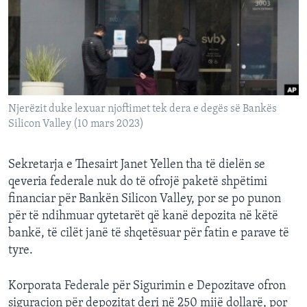
INTERVISTA
DITARI
Njerëzit duke lexuar njoftimet tek dera e degës së Bankës
Silicon Valley (10 mars 2023)
Sekretarja e Thesairt Janet Yellen tha të dielën se
qeveria federale nuk do të ofrojë paketë shpëtimi
financiar për Bankën Silicon Valley, por se po punon
për të ndihmuar qytetarët që kanë depozita në këtë
bankë, të cilët janë të shqetësuar për fatin e parave të
tyre.
Korporata Federale për Sigurimin e Depozitave ofron
siguracion për depozitat deri në 250 mijë dollarë, por