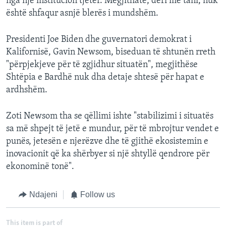
nga një institucion tjetër. Megjithatë, deri më tani, nuk
është shfaqur asnjë blerës i mundshëm.
Presidenti Joe Biden dhe guvernatori demokrat i
Kalifornisë, Gavin Newsom, biseduan të shtunën rreth
"përpjekjeve për të zgjidhur situatën", megjithëse
Shtëpia e Bardhë nuk dha detaje shtesë për hapat e
ardhshëm.
Zoti Newsom tha se qëllimi ishte "stabilizimi i situatës
sa më shpejt të jetë e mundur, për të mbrojtur vendet e
punës, jetesën e njerëzve dhe të gjithë ekosistemin e
inovacionit që ka shërbyer si një shtyllë qendrore për
ekonominë tonë".
Ndajeni
Follow us
This item is part of