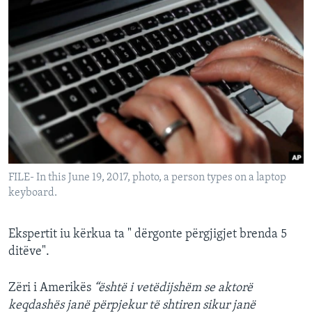
FILE- In this June 19, 2017, photo, a person types on a laptop
keyboard.
Ekspertit iu kërkua ta " dërgonte përgjigjet brenda 5
ditëve".
Zëri i Amerikës
“është i vetëdijshëm se aktorë
keqdashës janë përpjekur të shtiren sikur janë