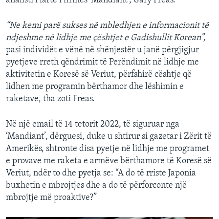
analisti i lartë i firmës ‘Mandiant’, Gary Freas.
“Ne kemi parë sukses në mbledhjen e informacionit të
ndjeshme në lidhje me çështjet e Gadishullit Korean”,
pasi individët e vënë në shënjestër u janë përgjigjur
pyetjeve rreth qëndrimit të Perëndimit në lidhje me
aktivitetin e Koresë së Veriut, përfshirë cështje që
lidhen me programin bërthamor dhe lëshimin e
raketave, tha zoti Freas.
Në një email të 14 tetorit 2022, të siguruar nga
‘Mandiant’, dërguesi, duke u shtirur si gazetar i Zërit të
Amerikës, shtronte disa pyetje në lidhje me programet
e provave me raketa e armëve bërthamore të Koresë së
Veriut, ndër to dhe pyetja se: “A do të rriste Japonia
buxhetin e mbrojtjes dhe a do të përforconte një
mbrojtje më proaktive?”