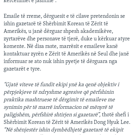
kërcënimet e jashtme”.
Emaile të rreme, dërguesit e të cilave pretendonin se
ishin gazetarë të Shërbimit Korean të Zërit të
Amerikës, u janë dërguar shpesh akademikëve,
zyrtarëve dhe personave të tjerë, duke u kërkuar atyre
komente. Në disa raste, marrësit e emaileve kanë
kontaktuar zyrën e Zërit të Amerikës në Seul dhe janë
informuar se ato nuk ishin pyetje të dërguara nga
gazetarët e tyre.
“Gjatë viteve të fundit ekipi ynë ka qenë objektiv i
përpjekjeve të ndryshme agresive që përfshinin
praktika mashtruese të dërgimit të emaileve me
synimin për të marrë informacion në mënyrë të
paligjshëm, përfshirë shtirjen si gazetarë”,
thotë shefi i
Shërbimit Korean të Zërit të Amerikës Dong Hyuk Lee.
“Në shënjestër ishin dymbëdhjetë gazetarë të ekipit