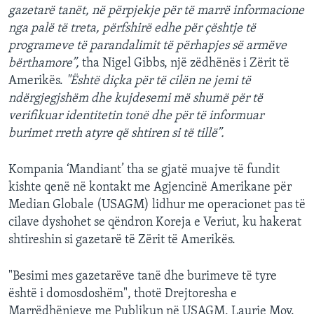
gazetarë tanët, në përpjekje për të marrë informacione
nga palë të treta, përfshirë edhe për çështje të
programeve të parandalimit të përhapjes së armëve
bërthamore”,
tha Nigel Gibbs, një zëdhënës i Zërit të
Amerikës.
"Është diçka për të cilën ne jemi të
ndërgjegjshëm dhe kujdesemi më shumë për të
verifikuar identitetin tonë dhe për të informuar
burimet rreth atyre që shtiren si të tillë”.
Kompania ‘Mandiant’ tha se gjatë muajve të fundit
kishte qenë në kontakt me Agjencinë Amerikane për
Median Globale (USAGM) lidhur me operacionet pas të
cilave dyshohet se qëndron Koreja e Veriut, ku hakerat
shtireshin si gazetarë të Zërit të Amerikës.
"Besimi mes gazetarëve tanë dhe burimeve të tyre
është i domosdoshëm", thotë Drejtoresha e
Marrëdhënieve me Publikun në USAGM, Laurie Moy.