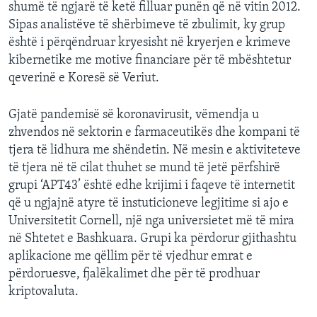
shumë të ngjarë të ketë filluar punën që në vitin 2012.
Sipas analistëve të shërbimeve të zbulimit, ky grup
është i përqëndruar kryesisht në kryerjen e krimeve
kibernetike me motive financiare për të mbështetur
qeverinë e Koresë së Veriut.
Gjatë pandemisë së koronavirusit, vëmendja u
zhvendos në sektorin e farmaceutikës dhe kompani të
tjera të lidhura me shëndetin. Në mesin e aktiviteteve
të tjera në të cilat thuhet se mund të jetë përfshirë
grupi ‘APT43’ është edhe krijimi i faqeve të internetit
që u ngjajnë atyre të instuticioneve legjitime si ajo e
Universitetit Cornell, një nga universietet më të mira
në Shtetet e Bashkuara. Grupi ka përdorur gjithashtu
aplikacione me qëllim për të vjedhur emrat e
përdoruesve, fjalëkalimet dhe për të prodhuar
kriptovaluta.