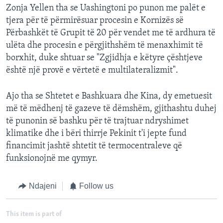
Zonja Yellen tha se Uashingtoni po punon me palët e
tjera për të përmirësuar procesin e Kornizës së
Përbashkët të Grupit të 20 për vendet me të ardhura të
ulëta dhe procesin e përgjithshëm të menaxhimit të
borxhit, duke shtuar se "Zgjidhja e këtyre çështjeve
është një provë e vërtetë e multilateralizmit".
Ajo tha se Shtetet e Bashkuara dhe Kina, dy emetuesit
më të mëdhenj të gazeve të dëmshëm, gjithashtu duhej
të punonin së bashku për të trajtuar ndryshimet
klimatike dhe i bëri thirrje Pekinit t'i jepte fund
financimit jashtë shtetit të termocentraleve që
funksionojnë me qymyr.
Ndajeni
Follow us
This item is part of