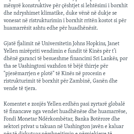
mënyrë konstruktive për çështjet si lehtësimi i borxhit
dhe ndryshimet klimatike, duke vënë në dukje se
vonesat në ristrukturimin i borxhit rritën kostot si për
huamarrësit ashtu edhe për huadhënësit.
Gjatë fjalimit në Universitetin Johns Hopkins, Janet
Yellen mirëpriti vendimin e fundit të Kinës për t’i
dhënë garanci të besueshme financimi Sri Lankës, por
tha se Uashingtoni vazhdon të bëjë thirrje për
"pjesëmarrjen e plotë" të Kinës në procesin e
ristrukturimit të borxhit për Zambinë, Ganën dhe
vende të tjera.
Komentet e zonjës Yellen erdhën pasi zyrtarë globalë
të financave nga vendet huadhënëse dhe huamarrëse,
Fondi Monetar Ndërkombëtar, Banka Botërore dhe
sektori privat u takuan në Uashington javën e kaluar