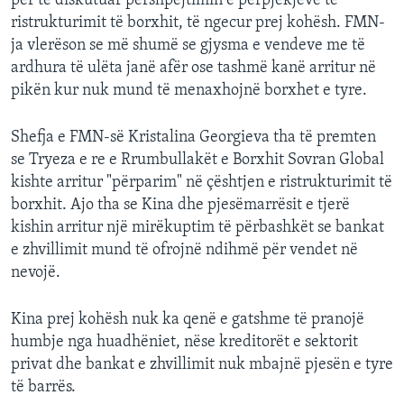
për të diskutuar përshpejtimin e përpjekjeve të
ristrukturimit të borxhit, të ngecur prej kohësh. FMN-
ja vlerëson se më shumë se gjysma e vendeve me të
ardhura të ulëta janë afër ose tashmë kanë arritur në
pikën kur nuk mund të menaxhojnë borxhet e tyre.
Shefja e FMN-së Kristalina Georgieva tha të premten
se Tryeza e re e Rrumbullakët e Borxhit Sovran Global
kishte arritur "përparim" në çështjen e ristrukturimit të
borxhit. Ajo tha se Kina dhe pjesëmarrësit e tjerë
kishin arritur një mirëkuptim të përbashkët se bankat
e zhvillimit mund të ofrojnë ndihmë për vendet në
nevojë.
Kina prej kohësh nuk ka qenë e gatshme të pranojë
humbje nga huadhëniet, nëse kreditorët e sektorit
privat dhe bankat e zhvillimit nuk mbajnë pjesën e tyre
të barrës.