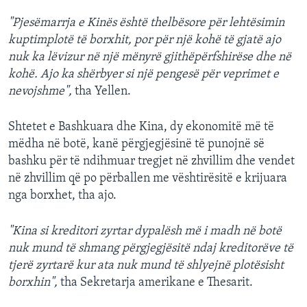
"Pjesëmarrja e Kinës është thelbësore për lehtësimin
kuptimplotë të borxhit, por për një kohë të gjatë ajo
nuk ka lëvizur në një mënyrë gjithëpërfshirëse dhe në
kohë. Ajo ka shërbyer si një pengesë për veprimet e
nevojshme",
tha Yellen.
Shtetet e Bashkuara dhe Kina, dy ekonomitë më të
mëdha në botë, kanë përgjegjësinë të punojnë së
bashku për të ndihmuar tregjet në zhvillim dhe vendet
në zhvillim që po përballen me vështirësitë e krijuara
nga borxhet, tha ajo.
"Kina si kreditori zyrtar dypalësh më i madh në botë
nuk mund të shmang përgjegjësitë ndaj kreditorëve të
tjerë zyrtarë kur ata nuk mund të shlyejnë plotësisht
borxhin",
tha Sekretarja amerikane e Thesarit.