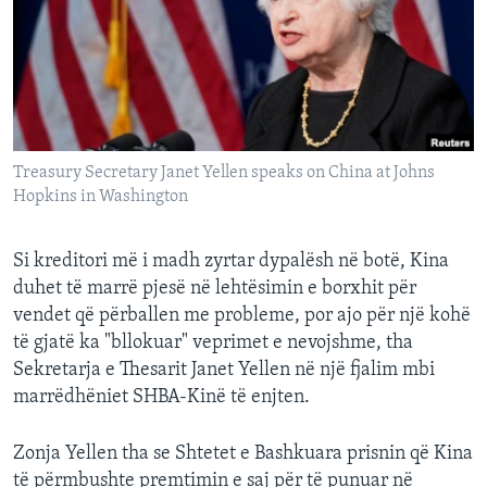
INTERVISTA
DITARI
Treasury Secretary Janet Yellen speaks on China at Johns
Hopkins in Washington
Si kreditori më i madh zyrtar dypalësh në botë, Kina
duhet të marrë pjesë në lehtësimin e borxhit për
vendet që përballen me probleme, por ajo për një kohë
të gjatë ka "bllokuar" veprimet e nevojshme, tha
Sekretarja e Thesarit Janet Yellen në një fjalim mbi
marrëdhëniet SHBA-Kinë të enjten.
Zonja Yellen tha se Shtetet e Bashkuara prisnin që Kina
të përmbushte premtimin e saj për të punuar në