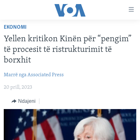
Lidhje
Kalo
në
EKONOMI
faqen
FAQJA KRYESORE
kryesore
Yellen kritikon Kinën për “pengim”
KATEGORITË
Kalo
të procesit të ristrukturimit të
tek
DITARI
AMERIKA
borxhit
faqja
BALLKANI
kryesore
Learning English
Marrë nga Associated Press
Kalo
EVROPA
tek
20 prill, 2023
FOLLOW US
BOTA
kërkimi
Ndajeni
MJEDISI
KULTURË
Gjuhët
SHKENCË DHE TEKNOLOGJI
SHËNDETËSI