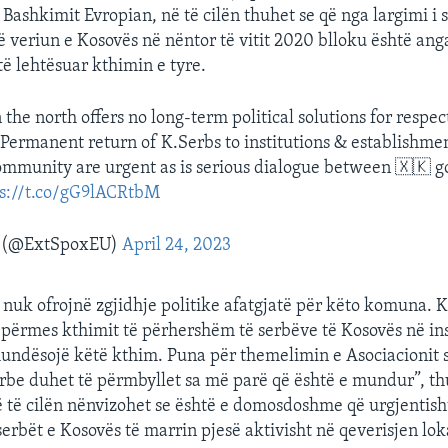
Bashkimit Evropian, në të cilën thuhet se që nga largimi i
në veriun e Kosovës në nëntor të vitit 2020 blloku është an
të lehtësuar kthimin e tyre.
 the north offers no long-term political solutions for respec
.Permanent return of K.Serbs to institutions & establishmen
mmunity are urgent as is serious dialogue between 🇽🇰 go
ps://t.co/gG9lACRtbM
o (@ExtSpoxEU)
April 24, 2023
 nuk ofrojnë zgjidhje politike afatgjatë për këto komuna. 
ërmes kthimit të përhershëm të serbëve të Kosovës në ins
mundësojë këtë kthim. Puna për themelimin e Asociacionit
be duhet të përmbyllet sa më parë që është e mundur”, th
të cilën nënvizohet se është e domosdoshme që urgjentisht
serbët e Kosovës të marrin pjesë aktivisht në qeverisjen lok