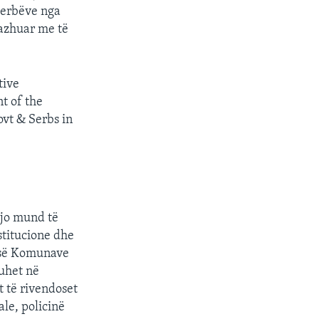
 serbëve nga
gazhuar me të
tive
t of the
vt & Serbs in
Kjo mund të
titucione dhe
 së Komunave
uhet në
 të rivendoset
ale, policinë