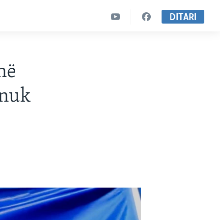
DITARI
në
 nuk