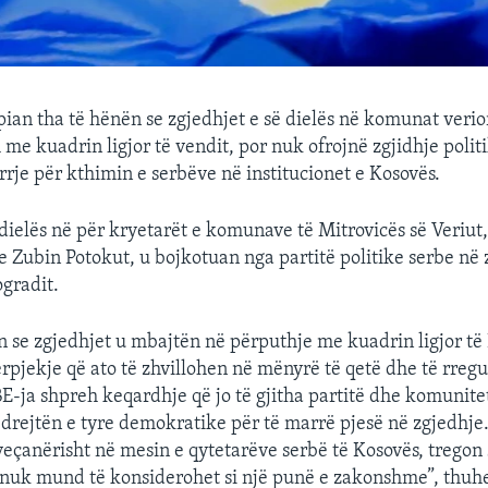
ian tha të hënën se zgjedhjet e së dielës në komunat verio
 me kuadrin ligjor të vendit, por nuk ofrojnë zgjidhje politi
rrje për kthimin e serbëve në institucionet e Kosovës.
 dielës në për kryetarët e komunave të Mitrovicës së Veriut,
e Zubin Potokut, u bojkotuan nga partitë politike serbe në
gradit.
n se zgjedhjet u mbajtën në përputhje me kuadrin ligjor të
rpjekje që ato të zhvillohen në mënyrë të qetë dhe të rregul
BE-ja shpreh keqardhje që jo të gjitha partitë dhe komunite
 drejtën e tyre demokratike për të marrë pjesë në zgjedhje
veçanërisht në mesin e qytetarëve serbë të Kosovës, tregon 
nuk mund të konsiderohet si një punë e zakonshme”, thuhe