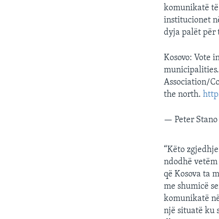
komunikatë të 
institucionet 
dyja palët për 
Kosovo: Vote in
municipalities
Association/Co
the north.
htt
— Peter Stan
“Këto zgjedhje
ndodhë vetëm p
që Kosova ta 
me shumicë ser
komunikatë në 
një situatë ku 