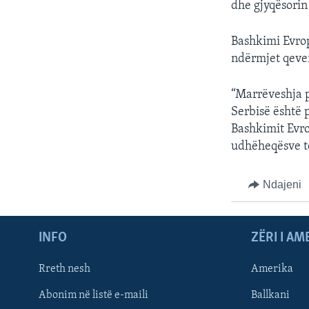
dhe gjyqësorin
Bashkimi Evrop
ndërmjet qever
“Marrëveshja 
Serbisë është 
Bashkimit Evrop
udhëheqësve të
Ndajeni
INFO
ZËRI I AM
Rreth nesh
Amerika
Abonim në listë e-maili
Ballkani