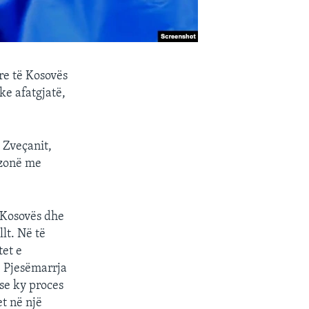
re të Kosovës
ke afatgjatë,
 Zveçanit,
 zonë me
 Kosovës dhe
lt. Në të
tet e
. Pjesëmarrja
se ky proces
t në një