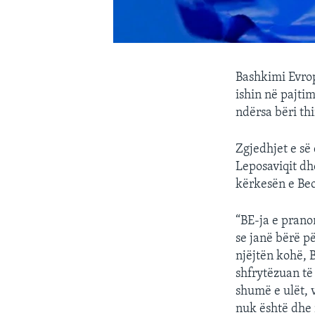
Bashkimi Evrop
ishin në pajtim
ndërsa bëri thi
Zgjedhjet e së
Leposaviqit dh
kërkesën e Beo
“BE-ja e prano
se janë bërë pë
njëjtën kohë, 
shfrytëzuan të
shumë e ulët, 
nuk është dhe 