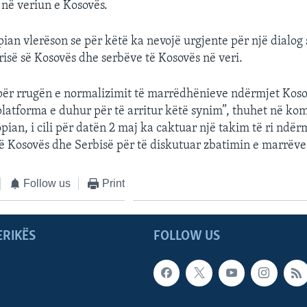
 në veriun e Kosovës.
ian vlerëson se për këtë ka nevojë urgjente për një dialog 
isë së Kosovës dhe serbëve të Kosovës në veri.
për rrugën e normalizimit të marrëdhënieve ndërmjet Kos
platforma e duhur për të arritur këtë synim”, thuhet në ko
ian, i cili për datën 2 maj ka caktuar një takim të ri ndër
 Kosovës dhe Serbisë për të diskutuar zbatimin e marrëve
Follow us
Print
ERIKËS
FOLLOW US