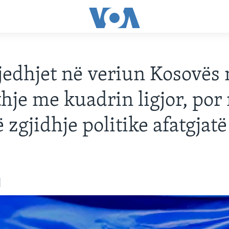
jedhjet në veriun Kosovës 
hje me kuadrin ligjor, por
 zgjidhje politike afatgjatë