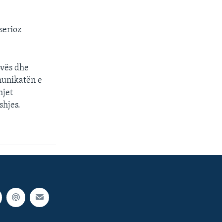
serioz
ovës dhe
munikatën e
mjet
shjes.