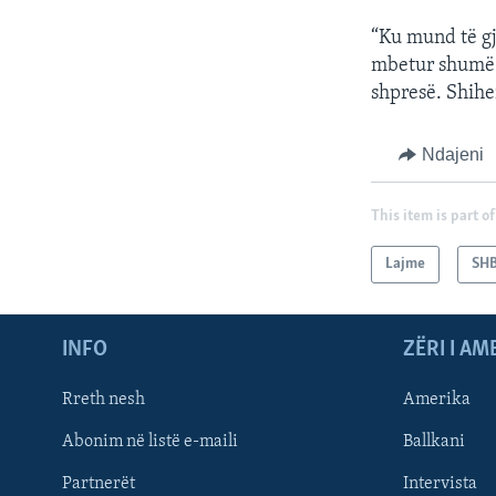
“Ku mund të gj
mbetur shumë v
shpresë. Shihem
Ndajeni
This item is part of
Lajme
SH
INFO
ZËRI I AM
Rreth nesh
Amerika
Abonim në listë e-maili
Ballkani
Partnerët
Intervista