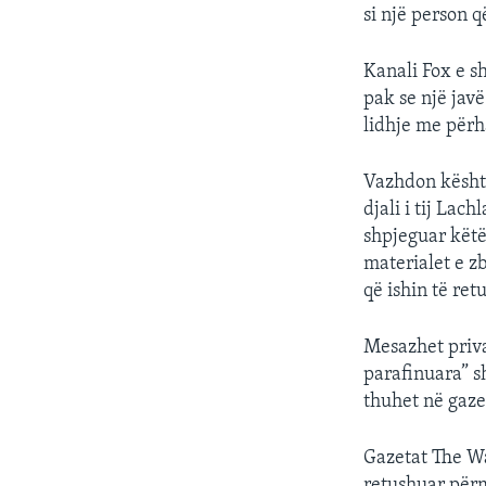
si një person 
Kanali Fox e s
pak se një jav
lidhje me përh
Vazhdon kështu
djali i tij La
shpjeguar këtë
materialet e z
që ishin të re
Mesazhet priv
parafinuara” sh
thuhet në gaz
Gazetat The Wa
retushuar përm