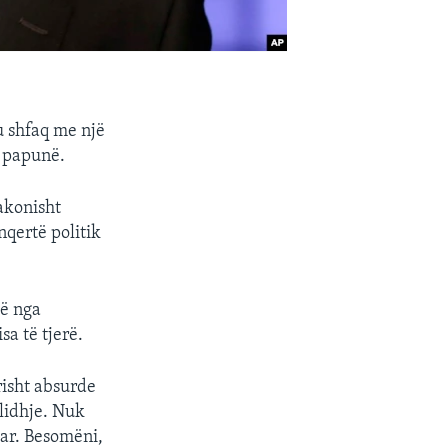
u shfaq me një
i papunë.
akonisht
inqertë politik
të nga
sa të tjerë.
risht absurde
 lidhje. Nuk
uar. Besomëni,