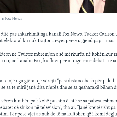
alin Fox News
ditë pas shkarkimit nga kanali Fox News, Tucker Carlson 
lit elektoral ku nuk trajton arsyet përse u gjend papritmas 
videon në Twitter mbrëmjen e së mërkurës, në kohën kur z
ni i tij në kanalin Fox, ku flitet për mungesën e debatit të s
a se një nga gjërat që vërejti “pasi distancohesh për pak di
se sa të mirë janë disa njerëz dhe se sa qesharakë bëhen di
që vëren kur bën pak kohë pushim është se sa pabesueshmë
ebatet që shikon në televizion”, tha ai. “Janë krejtësisht pa
tim. Për pesë vjet as nuk do të na kujtohen që i kemi dëgj