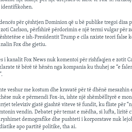
identifikohen.
idencës për çështjen Dominion që u bë publike tregoi disa
zoti Carlson, përfshirë përdorimin e një termi vulgar për 
shtetëse e ish-Presidentit Trump e cila nxiste teori false 
analin Fox dhe gjetiu.
s i kanalit Fox News nuk komentoi për rishfaqjen e zotit Ca
klarate të bërë të hënën nga kompania ku thuhej se “e fal
”.
shte veshur me kostum dhe kravatë për të dhënë mesazhin e
thëse nuk e përmendi Fox-in, ishte një shëmbëlltyrë e mon
rjet televiziv gjatë gjashtë viteve të fundit, ku fliste për “n
tonin vendin. Debatet për temat e mëdha, si lufta, liritë civ
ryshimet demografike dhe pushteti i korporatave nuk lej
atike apo partitë politike, tha ai.