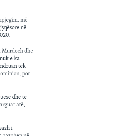
shpjegim, më
gjyqësore në
2020.
rt Murdoch dhe
 nuk e ka
ëndruan tek
Dominion, por
uese dhe të
larguar atë,
sazh i
jt bazohen në