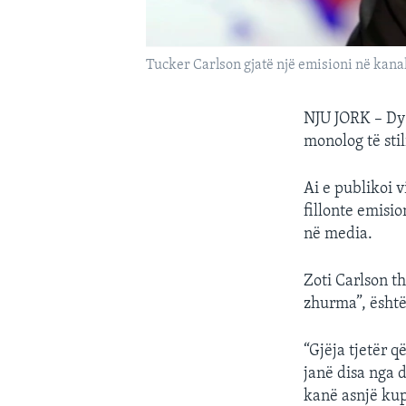
Tucker Carlson gjatë një emisioni në kan
NJU JORK – Dy 
monolog të sti
Ai e publikoi 
fillonte emisio
në media.
Zoti Carlson th
zhurma”, është 
“Gjëja tjetër 
janë disa nga d
kanë asnjë kup