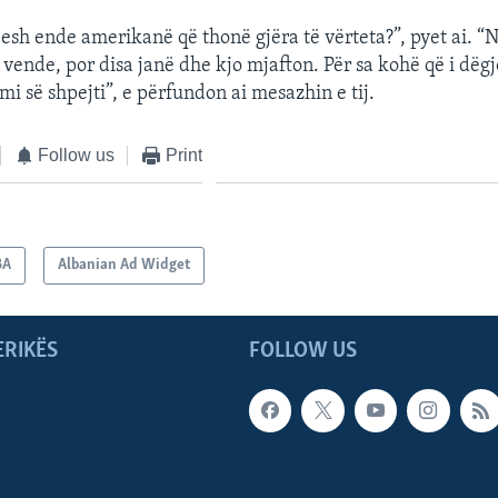
esh ende amerikanë që thonë gjëra të vërteta?”, pyet ai. 
ende, por disa janë dhe kjo mjafton. Për sa kohë që i dëgjo
i së shpejti”, e përfundon ai mesazhin e tij.
Follow us
Print
BA
Albanian Ad Widget
ERIKËS
FOLLOW US