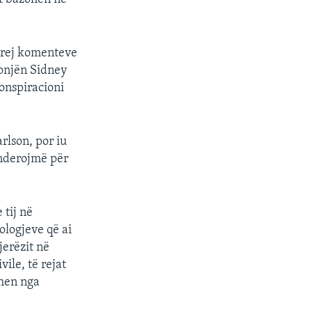
 prej komenteve
zonjën Sidney
konspiracioni
rlson, por iu
enderojmë për
 tij në
ologjeve që ai
jerëzit në
ile, të rejat
ohen nga