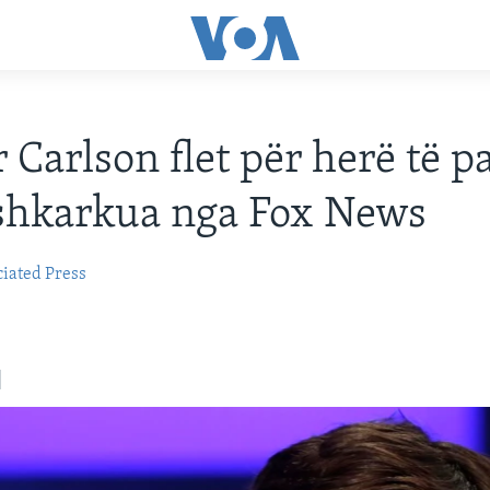
 Carlson flet për herë të p
shkarkua nga Fox News
iated Press