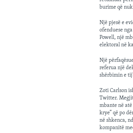
burime që nuk 
Një pjesë e ev
ofenduese nga 
Powell, një mbë
elektoral në k
Një përfaqësue
referua një de
shërbimin e tij
Zoti Carlson i
Twitter. Megji
mbante në atë r
krye” që po dëm
në shkenca, nd
kompanitë medi