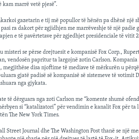
që kam marrë vetë pjesë”.
hkarkoi gazetarin e tij më popullor të hënën pa dhënë një 
ë pasi ra dakort për zgjidhjen me marrëveshje të një padie 
apjen e të pavërtetave për zgjedhjet presidenciale të vitit 
 misteri se përse drejtuesit e kompanisë Fox Corp., Rupe
chlan, vendosën papritur ta largojnë zotin Carlson. Kompania
, megjithëse disa njoftime të mediave të mërkurën u përq
buluara gjatë padisë së kompanisë së sistemeve të votimit 
tushuara nga gjykata.
ate të dërguara nga zoti Carlson me “komente shumë ofend
ërbyen si “katalizatori” për vendimin e kanalit Fox për ta 
etën The New York Times.
ll Street Journal dhe The Washington Post thanë se një me
bante një sharje për një drejtues të lartë të Fox-it. Artiku