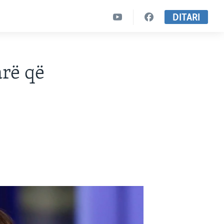
DITARI
arë që