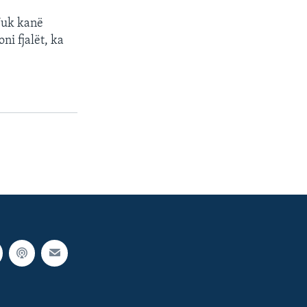
“Nuk kanë
ni fjalët, ka