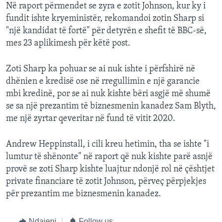
Në raport përmendet se zyra e zotit Johnson, kur ky i
fundit ishte kryeministër, rekomandoi zotin Sharp si
"një kandidat të fortë" për detyrën e shefit të BBC-së,
mes 23 aplikimesh për këtë post.
Zoti Sharp ka pohuar se ai nuk ishte i përfshirë në
dhënien e kredisë ose në rregullimin e një garancie
mbi kredinë, por se ai nuk kishte bëri asgjë më shumë
se sa një prezantim të biznesmenin kanadez Sam Blyth,
me një zyrtar qeveritar në fund të vitit 2020.
Andrew Heppinstall, i cili kreu hetimin, tha se ishte "i
lumtur të shënonte" në raport që nuk kishte parë asnjë
provë se zoti Sharp kishte luajtur ndonjë rol në çështjet
private financiare të zotit Johnson, përveç përpjekjes
për prezantim me biznesmenin kanadez.
Ndajeni
Follow us