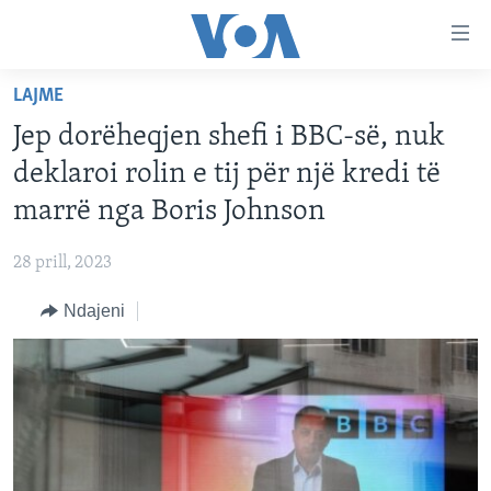
Lidhje
Kalo
në
LAJME
faqen
FAQJA KRYESORE
kryesore
Jep dorëheqjen shefi i BBC-së, nuk
KATEGORITË
Kalo
deklaroi rolin e tij për një kredi të
tek
DITARI
AMERIKA
marrë nga Boris Johnson
faqja
BALLKANI
kryesore
Learning English
28 prill, 2023
Kalo
EVROPA
tek
Ndajeni
FOLLOW US
BOTA
kërkimi
MJEDISI
KULTURË
Gjuhët
SHKENCË DHE TEKNOLOGJI
SHËNDETËSI