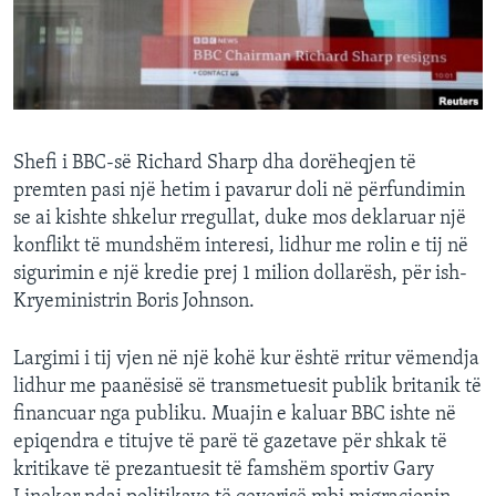
INTERVISTA
DITARI
Shefi i BBC-së Richard Sharp dha dorëheqjen të
premten pasi një hetim i pavarur doli në përfundimin
se ai kishte shkelur rregullat, duke mos deklaruar një
konflikt të mundshëm interesi, lidhur me rolin e tij në
sigurimin e një kredie prej 1 milion dollarësh, për ish-
Kryeministrin Boris Johnson.
Largimi i tij vjen në një kohë kur është rritur vëmendja
lidhur me paanësisë së transmetuesit publik britanik të
financuar nga publiku. Muajin e kaluar BBC ishte në
epiqendra e titujve të parë të gazetave për shkak të
kritikave të prezantuesit të famshëm sportiv Gary