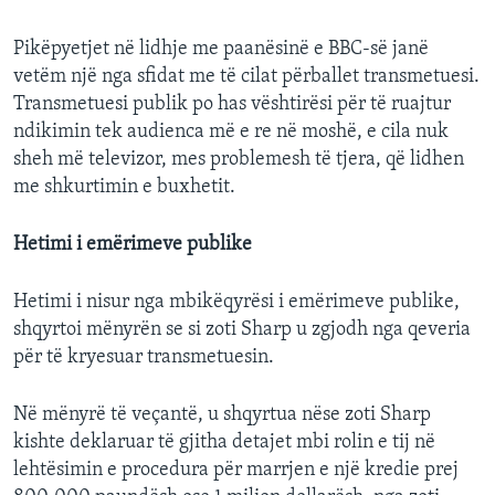
Pikëpyetjet në lidhje me paanësinë e BBC-së janë
vetëm një nga sfidat me të cilat përballet transmetuesi.
Transmetuesi publik po has vështirësi për të ruajtur
ndikimin tek audienca më e re në moshë, e cila nuk
sheh më televizor, mes problemesh të tjera, që lidhen
me shkurtimin e buxhetit.
Hetimi i emërimeve publike
Hetimi i nisur nga mbikëqyrësi i emërimeve publike,
shqyrtoi mënyrën se si zoti Sharp u zgjodh nga qeveria
për të kryesuar transmetuesin.
Në mënyrë të veçantë, u shqyrtua nëse zoti Sharp
kishte deklaruar të gjitha detajet mbi rolin e tij në
lehtësimin e procedura për marrjen e një kredie prej