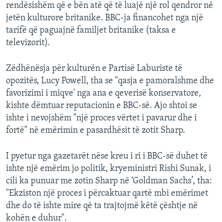
rendësishëm që e bën atë që të luajë një rol qendror në
jetën kulturore britanike. BBC-ja financohet nga një
tarifë që paguajnë familjet britanike (taksa e
televizorit).
Zëdhënësja për kulturën e Partisë Laburiste të
opozitës, Lucy Powell, tha se "qasja e pamoralshme dhe
favorizimi i miqve' nga ana e qeverisë konservatore,
kishte dëmtuar reputacionin e BBC-së. Ajo shtoi se
ishte i nevojshëm "një proces vërtet i pavarur dhe i
fortë" në emërimin e pasardhësit të zotit Sharp.
I pyetur nga gazetarët nëse kreu i ri i BBC-së duhet të
ishte një emërim jo politik, kryeministri Rishi Sunak, i
cili ka punuar me zotin Sharp në ‘Goldman Sachs’, tha:
"Ekziston një proces i përcaktuar qartë mbi emërimet
dhe do të ishte mire që ta trajtojmë këtë çështje në
kohën e duhur".