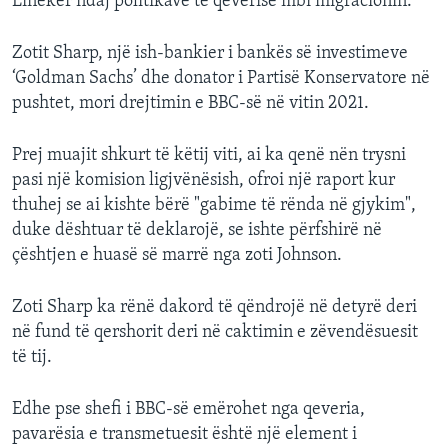
Lineker ndaj politikave të qeverisë mbi migracionin.
Zotit Sharp, një ish-bankier i bankës së investimeve
‘Goldman Sachs’ dhe donator i Partisë Konservatore në
pushtet, mori drejtimin e BBC-së në vitin 2021.
Prej muajit shkurt të këtij viti, ai ka qenë nën trysni
pasi një komision ligjvënësish, ofroi një raport kur
thuhej se ai kishte bërë "gabime të rënda në gjykim",
duke dështuar të deklarojë, se ishte përfshirë në
çështjen e huasë së marrë nga zoti Johnson.
Zoti Sharp ka rënë dakord të qëndrojë në detyrë deri
në fund të qershorit deri në caktimin e zëvendësuesit
të tij.
Edhe pse shefi i BBC-së emërohet nga qeveria,
pavarësia e transmetuesit është një element i