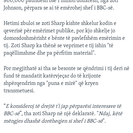
800,000 paundësh ose 1 milion dollarësh, nga zoti
Johnson, përpara se ai të emërohej shef i BBC-së.
Hetimi zbuloi se zoti Sharp kishte shkelur kodin e
qeverisë për emërimet publike, por kjo shkelje jo
domosdoshmërisht e bënte të pavlefshëm emërimin e
tij. Zoti Sharp ka thënë se veprimet e tij ishin "të
paqëllimshme dhe pa përfitim material".
Por megjithatë ai tha se besonte se qëndrimi i tij deri në
fund të mandatit katërvjeçar do të krijonte
shpërqendrim nga "puna e mirë" që kryen
transmetuesi.
“
E konsideroj të drejtë t'i jap përparësi interesave të
BBC-së
”, tha zoti Sharp në një deklaratë. "
Ndaj, këtë
mëngjes dhashë dorëheqjen si shef i BBC-së
".