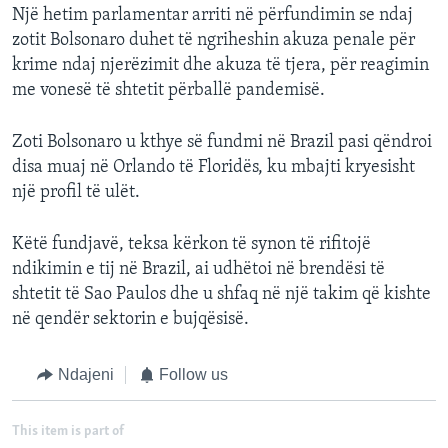
Një hetim parlamentar arriti në përfundimin se ndaj
zotit Bolsonaro duhet të ngriheshin akuza penale për
krime ndaj njerëzimit dhe akuza të tjera, për reagimin
me vonesë të shtetit përballë pandemisë.
Zoti Bolsonaro u kthye së fundmi në Brazil pasi qëndroi
disa muaj në Orlando të Floridës, ku mbajti kryesisht
një profil të ulët.
Këtë fundjavë, teksa kërkon të synon të rifitojë
ndikimin e tij në Brazil, ai udhëtoi në brendësi të
shtetit të Sao Paulos dhe u shfaq në një takim që kishte
në qendër sektorin e bujqësisë.
Ndajeni
Follow us
This item is part of