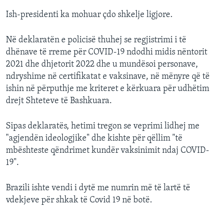
Ish-presidenti ka mohuar çdo shkelje ligjore.
Në deklaratën e policisë thuhej se regjistrimi i të
dhënave të rreme për COVID-19 ndodhi midis nëntorit
2021 dhe dhjetorit 2022 dhe u mundësoi personave,
ndryshime në certifikatat e vaksinave, në mënyre që të
ishin në përputhje me kriteret e kërkuara për udhëtim
drejt Shteteve të Bashkuara.
Sipas deklaratës, hetimi tregon se veprimi lidhej me
"agjendën ideologjike" dhe kishte për qëllim "të
mbështeste qëndrimet kundër vaksinimit ndaj COVID-
19".
Brazili ishte vendi i dytë me numrin më të lartë të
vdekjeve për shkak të Covid 19 në botë.