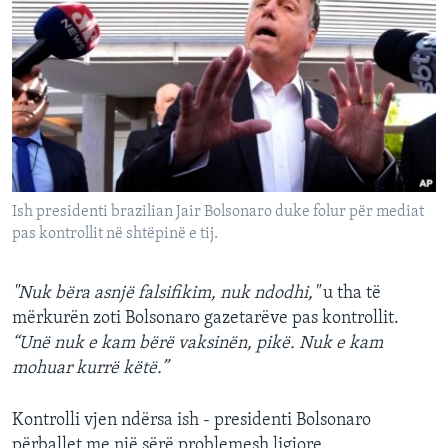
Ish presidenti brazilian Jair Bolsonaro duke folur për mediat
pas kontrollit në shtëpinë e tij.
"Nuk bëra asnjë falsifikim, nuk ndodhi,"
u tha të
mërkurën zoti Bolsonaro gazetarëve pas kontrollit.
“Unë nuk e kam bërë vaksinën, pikë. Nuk e kam
mohuar kurrë këtë.”
Kontrolli vjen ndërsa ish - presidenti Bolsonaro
përballet me një sërë problemesh ligjore.