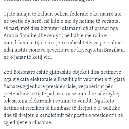
Gjatë muajit të kaluar, policia federale e ka marrë atë
në pyetje dy herë, në lidhje me dy hetime të veçanta,
së pari, mbi disa bizhuteri diamanti që ai pranoi nga
Arabia Saudite dhe së dyti, në lidhje me rolin e
mundshëm të tij në nxitjen e mbështetësve për sulmet
ndaj institucioneve qeveritare në kryeqytetin Brazilian,
në 8 janar të këtij viti.
Zoti Bolsonaro është gjithashtu objekt i disa hetimeve
nga gjykata elektorale e Brazilit për veprimet e tij gjatë
fushatës zgjedhore presidenciale, veçanërisht për
pretendimet e tij të pabazuara se mund të ndërhyhej
tek sistemi elektronik i votimit të vendit. Nga këto
hetime ai rrezikon të humbasë të drejtat e tij politike
dhe të drejtën e kandidimit për postin e presidentit në
zgjedhjet e ardhshme.