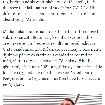
regjistrimin në sistemin shëndetësor të vendit, të të
dhënave të falsifikuara mbi vaksinën COVID-19. Në
deklaratë nuk përmendej emri i zotit Bolsonaro apo
aleatit të tij, Mauro Cid.
Mediat lokale raportuan se të dhënat e certifikatave të
vaksinës së zotit Bolsonaro, këshilltarëve të tij dhe
anëtarëve të familjes së tij rezultonin të ndryshuara.
Gjatë pandemisë, zoti Bolsonaro për muaj të tërë ngriti
dyshime për efikasitetin e vaksinës dhe refuzoi në
mënyrë sfiduese të vaksinohej. Për shkak të këtij
qëndrimi, në shtator 2021, u ngritën dyshime nëse ai do
të ishte në gjendje të merrte pjesë në Asamblenë e
Përgjithshme të Organizatës së Kombeve të Bashkuara
në Nju Jork.