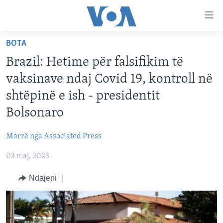
Lidhje
Kalo
në
BOTA
faqen
FAQJA KRYESORE
kryesore
Brazil: Hetime për falsifikim të
KATEGORITË
Kalo
vaksinave ndaj Covid 19, kontroll në
tek
DITARI
AMERIKA
shtëpinë e ish - presidentit
faqja
BALLKANI
kryesore
Bolsonaro
Learning English
Kalo
EVROPA
tek
Marrë nga Associated Press
FOLLOW US
BOTA
kërkimi
03 maj, 2023
MJEDISI
Ndajeni
KULTURË
Gjuhët
SHKENCË DHE TEKNOLOGJI
SHËNDETËSI