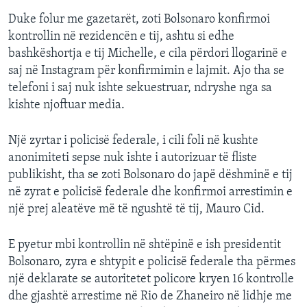
Duke folur me gazetarët, zoti Bolsonaro konfirmoi
kontrollin në rezidencën e tij, ashtu si edhe
bashkëshortja e tij Michelle, e cila përdori llogarinë e
saj në Instagram për konfirmimin e lajmit. Ajo tha se
telefoni i saj nuk ishte sekuestruar, ndryshe nga sa
kishte njoftuar media.
Një zyrtar i policisë federale, i cili foli në kushte
anonimiteti sepse nuk ishte i autorizuar të fliste
publikisht, tha se zoti Bolsonaro do japë dëshminë e tij
në zyrat e policisë federale dhe konfirmoi arrestimin e
një prej aleatëve më të ngushtë të tij, Mauro Cid.
E pyetur mbi kontrollin në shtëpinë e ish presidentit
Bolsonaro, zyra e shtypit e policisë federale tha përmes
një deklarate se autoritetet policore kryen 16 kontrolle
dhe gjashtë arrestime në Rio de Zhaneiro në lidhje me