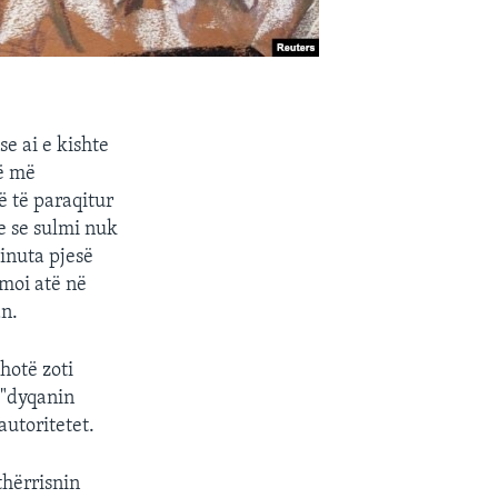
e ai e kishte
në më
ë të paraqitur
e se sulmi nuk
inuta pjesë
lmoi atë në
an.
hotë zoti
 "dyqanin
autoritetet.
thërrisnin