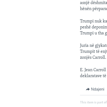
asnjë dëshmita
hënën përpara s
Trumpi nuk ka
peshë deponimi
Trumpi u tha g
Juria në gjyka
Trumpit të enjt
zonjës Carroll.
E. Jean Carrol
deklaratave të
Ndajeni
This item is part of