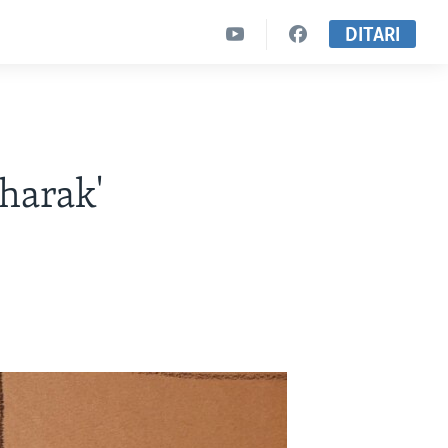
DITARI
harak'