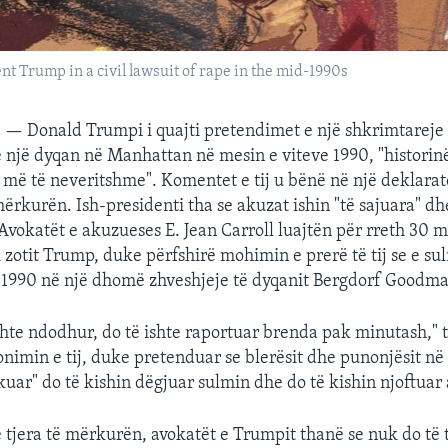
ent Trump in a civil lawsuit of rape in the mid-1990s
— Donald Trumpi i quajti pretendimet e një shkrimtareje s
një dyqan në Manhattan në mesin e viteve 1990, "histori
më të neveritshme". Komentet e tij u bënë në një deklarat
mërkurën. Ish-presidenti tha se akuzat ishin "të sajuara" dh
Avokatët e akuzueses E. Jean Carroll luajtën për rreth 30 m
 zotit Trump, duke përfshirë mohimin e prerë të tij se e su
 1990 në një dhomë zhveshjeje të dyqanit Bergdorf Goodm
shte ndodhur, do të ishte raportuar brenda pak minutash," t
imin e tij, duke pretenduar se blerësit dhe punonjësit në
uar" do të kishin dëgjuar sulmin dhe do të kishin njoftuar 
ë tjera të mërkurën, avokatët e Trumpit thanë se nuk do të 