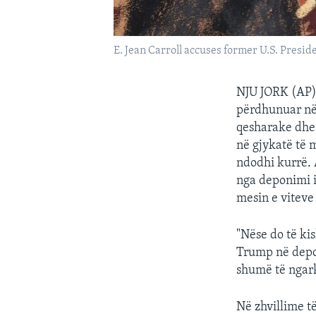
E. Jean Carroll accuses former U.S. Presid
NJU JORK (AP) 
përdhunuar në 
qesharake dhe 
në gjykatë të 
ndodhi kurrë. 
nga deponimi i
mesin e viteve
"Nëse do të ki
Trump në depon
shumë të ngark
Në zhvillime t