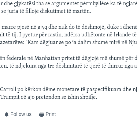
r dhe gjykatësi tha se argumentet përmbyllëse ka të ngjar
e juria të fillojë diskutimet të martën.
 marrë pjesë në gjyq dhe nuk do të dëshmojë, duke i dhë
t të tij. I pyetur për rastin, ndërsa udhëtonte në Irlandë 
azetarëve: "Kam dëgjuar se po ia dalim shumë mirë në Nju 
tën federale në Manhattan pritet të dëgjojë më shumë për
en, të ndjekura nga tre dëshmitarë të tjerë të thirrur nga 
l Carroll po kërkon dëme monetare të paspecifikuara dhe nj
 Trumpit që ajo pretendon se ishin shpifje.
Follow us
Print