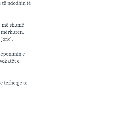
ë të ndodhin të
në më shumë
të mërkurën,
Jork".
 deponimin e
avokatët e
ë tërheqje të