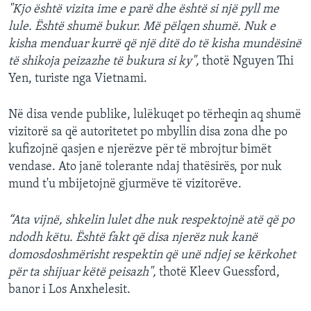
"Kjo është vizita ime e parë dhe është si një pyll me
lule. Është shumë bukur. Më pëlqen shumë. Nuk e
kisha menduar kurrë që një ditë do të kisha mundësinë
të shikoja peizazhe të bukura si ky",
thotë Nguyen Thi
Yen, turiste nga Vietnami.
Në disa vende publike, lulëkuqet po tërheqin aq shumë
vizitorë sa që autoritetet po mbyllin disa zona dhe po
kufizojnë qasjen e njerëzve për të mbrojtur bimët
vendase. Ato janë tolerante ndaj thatësirës, por nuk
mund t'u mbijetojnë gjurmëve të vizitorëve.
“Ata vijnë, shkelin lulet dhe nuk respektojnë atë që po
ndodh këtu. Është fakt që disa njerëz nuk kanë
domosdoshmërisht respektin që unë ndjej se kërkohet
për ta shijuar këtë peisazh",
thotë Kleev Guessford,
banor i Los Anxhelesit.