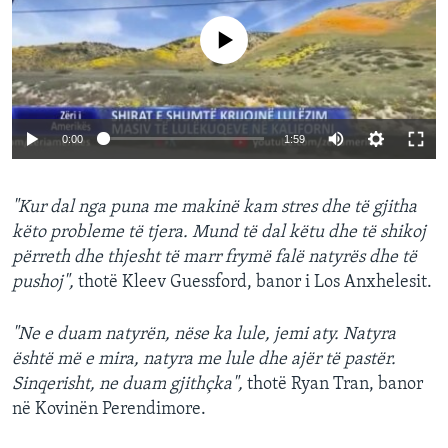
No media source currently available
0:00
1:59
"Kur dal nga puna me makinë kam stres dhe të gjitha
këto probleme të tjera. Mund të dal këtu dhe të shikoj
përreth dhe thjesht të marr frymë falë natyrës dhe të
pushoj",
thotë Kleev Guessford, banor i Los Anxhelesit.
"Ne e duam natyrën, nëse ka lule, jemi aty. Natyra
është më e mira, natyra me lule dhe ajër të pastër.
Sinqerisht, ne duam gjithçka",
thotë Ryan Tran, banor
në Kovinën Perendimore.