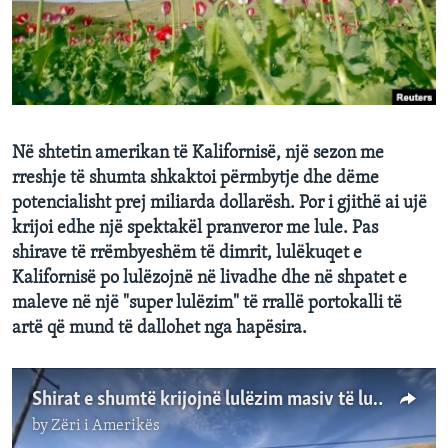
INTERVISTA
DITARI
Në shtetin amerikan të Kalifornisë, një sezon me
rreshje të shumta shkaktoi përmbytje dhe dëme
potencialisht prej miliarda dollarësh. Por i gjithë ai ujë
krijoi edhe një spektakël pranveror me lule. Pas
shirave të rrëmbyeshëm të dimrit, lulëkuqet e
Kalifornisë po lulëzojnë në livadhe dhe në shpatet e
maleve në një "super lulëzim" të rrallë portokalli të
artë që mund të dallohet nga hapësira.
Shirat e shumtë krijojnë lulëzim masiv të lulekuqeve në Kaliforni
by
Zëri i Amerikës