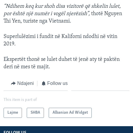
“Ndihem keq kur shoh disa vizitorë që shkelin lulet,
por është një numër i vogël njerëzish”,
thotë Nguyen
Thi Yen, turiste nga Vietnami.
Superlulëzimi i fundit në Kaliforni ndodhi në vitin
2019.
Ekspertët thonë se lulet duhet të jenë aty të paktën
deri në mes të majit.
Ndajeni
Follow us
This item is part of
Lajme
SHBA
Albanian Ad Widget