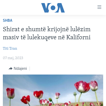
Lidhje
Kalo
në
SHBA
faqen
FAQJA KRYESORE
kryesore
Shirat e shumtë krijojnë lulëzim
KATEGORITË
Kalo
masiv të lulekuqeve në Kaliforni
tek
DITARI
AMERIKA
faqja
Titi Tran
BALLKANI
kryesore
Learning English
Kalo
07 maj, 2023
EVROPA
tek
FOLLOW US
BOTA
Ndajeni
kërkimi
MJEDISI
KULTURË
Gjuhët
SHKENCË DHE TEKNOLOGJI
SHËNDETËSI