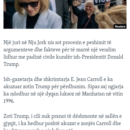
INTERVISTA
DITARI
Një juri në Nju Jork nis sot procesin e peshimit të
argumenteve dhe fakteve për të marrë një vendim
lidhur me padinë civile kundër ish-Presidentit Donald
Trump.
Ish-gazetarja dhe shkrimtarja E. Jean Carroll e ka
akuzuar zotin Trump për përdhunim. Sipas saj ngjarja
ka ndodhur në një dyqan luksoz në Manhatan në vitin
1996.
Zoti Trump, i cili nuk pranoi të dëshmonte në sallën e
gjyqit, i ka hedhur poshtë akuzat e zonjës Carroll dhe