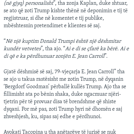
(në gjyq) personalisht
”, tha zonja Kaplan, duke shtuar,
se ato që zoti Trump kishte thënë në deponimin e tij të
regjistruar, si dhe në komentet e tij publike,
mbështesnin pretendimet e klientes së saj.
“
Në një kuptim Donald Trumpi është një dëshmitar
kundër vetvetes
”, tha ajo. “
Ai e di se çfarë ka bërë. Ai e
di që e ka përdhunuar zonjën E. Jean Carroll
”.
Gjatë dëshmisë së saj, 79-vjeçarja E. Jean Carroll” tha
se ajo u takua rastësisht me zotin Trump, në dyqanin
‘Bergdorf Goodman’ përballë kullës Trump. Ajo tha se
fillimisht ata po bënin shaka, duke ngacmuar njëri-
tjetrin për të provuar disa të brendshme që shiste
dyqani. Por më pas, zoti Trump hyri në dhomën e saj
zhveshjesh, ku, sipas saj edhe e përdhunoi.
Avokati Tacopina u tha anëtarëve të jurisë se nuk