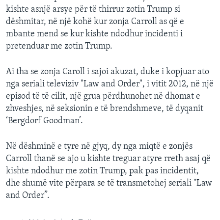
kishte asnjë arsye për të thirrur zotin Trump si
dëshmitar, në një kohë kur zonja Carroll as që e
mbante mend se kur kishte ndodhur incidenti i
pretenduar me zotin Trump.
Ai tha se zonja Caroll i sajoi akuzat, duke i kopjuar ato
nga seriali televiziv "Law and Order", i vitit 2012, në një
episod të të cilit, një grua përdhunohet në dhomat e
zhveshjes, në seksionin e të brendshmeve, të dyqanit
‘Bergdorf Goodman’.
Në dëshminë e tyre në gjyq, dy nga miqtë e zonjës
Carroll thanë se ajo u kishte treguar atyre rreth asaj që
kishte ndodhur me zotin Trump, pak pas incidentit,
dhe shumë vite përpara se të transmetohej seriali "Law
and Order”.