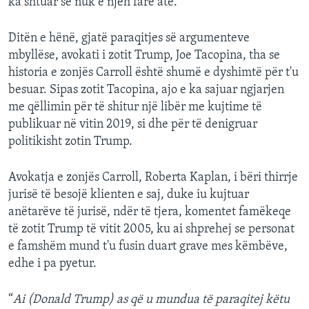
ka shtuar se nuk e njeh fare atë.
Ditën e hënë, gjatë paraqitjes së argumenteve
mbyllëse, avokati i zotit Trump, Joe Tacopina, tha se
historia e zonjës Carroll është shumë e dyshimtë për t'u
besuar. Sipas zotit Tacopina, ajo e ka sajuar ngjarjen
me qëllimin për të shitur një libër me kujtime të
publikuar në vitin 2019, si dhe për të denigruar
politikisht zotin Trump.
Avokatja e zonjës Carroll, Roberta Kaplan, i bëri thirrje
jurisë të besojë klienten e saj, duke iu kujtuar
anëtarëve të jurisë, ndër të tjera, komentet famëkeqe
të zotit Trump të vitit 2005, ku ai shprehej se personat
e famshëm mund t'u fusin duart grave mes këmbëve,
edhe i pa pyetur.
“
Ai (Donald Trump) as që u mundua të paraqitej këtu