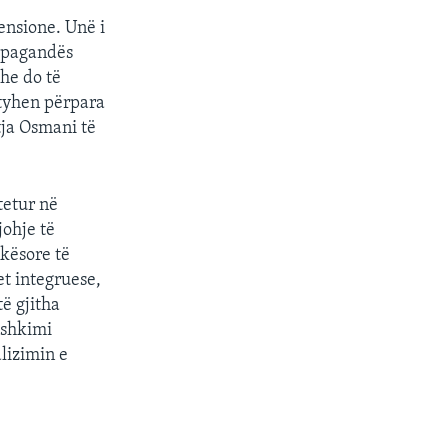
tensione. Unë i
ropagandës
dhe do të
htyhen përpara
tja Osmani të
tetur në
johje të
kësore të
et integruese,
ë gjitha
ashkimi
lizimin e