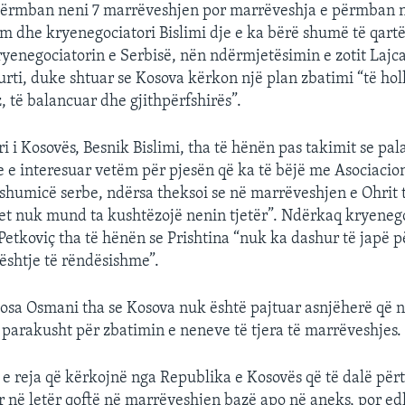
përmban neni 7 marrëveshjen por marrëveshja e përmban n
im dhe kryenegociatori Bislimi dje e ka bërë shumë të qart
yenegociatorin e Serbisë, nën ndërmjetësimin e zotit Lajca
urti, duke shtuar se Kosova kërkon një plan zbatimi “të hol
, të balancuar dhe gjithpërfshirës”.
i i Kosovës, Besnik Bislimi, tha të hënën pas takimit se pal
e e interesuar vetëm për pjesën që ka të bëjë me Asociacio
umicë serbe, ndërsa theksoi se në marrëveshjen e Ohrit t
et nuk mund ta kushtëzojë nenin tjetër”. Ndërkaq kryenego
Petkoviç tha të hënën se Prishtina “nuk ka dashur të japë p
ështje të rëndësishme”.
josa Osmani tha se Kosova nuk është pajtuar asnjëherë që n
ë parakusht për zbatimin e neneve të tjera të marrëveshjes.
 e reja që kërkojnë nga Republika e Kosovës që të dalë përt
r në letër qoftë në marrëveshjen bazë apo në aneks, por e