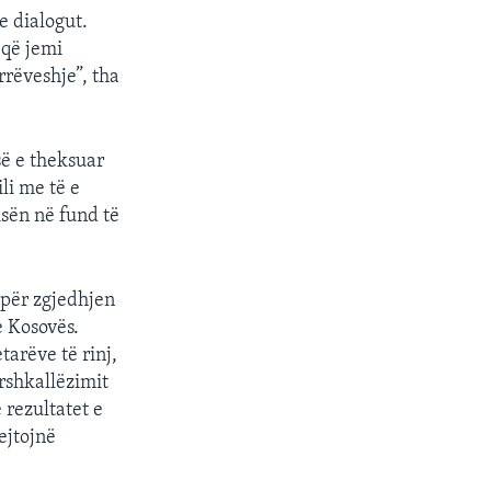
 dialogut.
 që jemi
rrëveshje”, tha
ë e theksuar
li me të e
isën në fund të
, për zgjedhjen
 Kosovës.
tarëve të rinj,
rshkallëzimit
 rezultatet e
ejtojnë