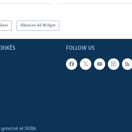
lkani
Albanian Ad Widget
ERIKËS
FOLLOW US
 qeverisë së SHBA