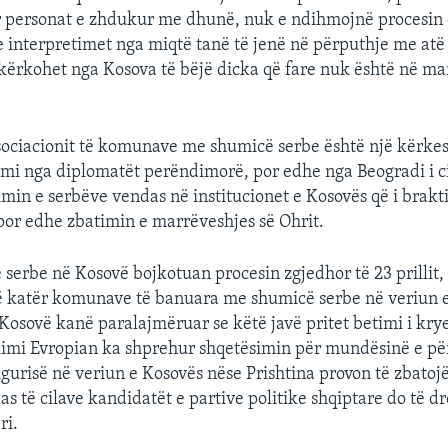
 personat e zhdukur me dhunë, nuk e ndihmojnë procesin e
 interpretimet nga miqtë tanë të jenë në përputhje me atë
ë kërkohet nga Kosova të bëjë dicka që fare nuk është në ma
ociacionit të komunave me shumicë serbe është një kërkes
mi nga diplomatët perëndimorë, por edhe nga Beogradi i ci
min e serbëve vendas në institucionet e Kosovës që i brakt
r por edhe zbatimin e marrëveshjes së Ohrit.
e serbe në Kosovë bojkotuan procesin zgjedhor të 23 prillit
ë katër komunave të banuara me shumicë serbe në veriun e
Kosovë kanë paralajmëruar se këtë javë pritet betimi i krye
imi Evropian ka shprehur shqetësimin për mundësinë e pë
sigurisë në veriun e Kosovës nëse Prishtina provon të zbatojë
as të cilave kandidatët e partive politike shqiptare do të dr
ri.