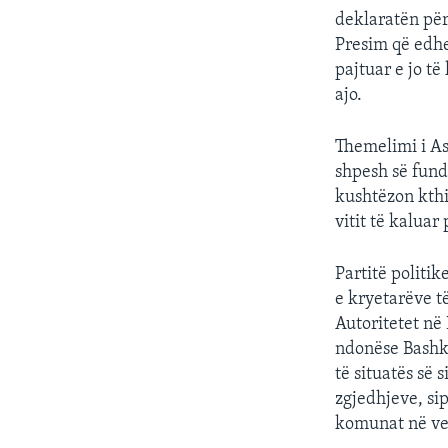
deklaratën për
Presim që edhe
pajtuar e jo t
ajo.
Themelimi i As
shpesh së fund
kushtëzon kthi
vitit të kalua
Partitë politik
e kryetarëve t
Autoritetet në 
ndonëse Bashk
të situatës së 
zgjedhjeve, sip
komunat në ve