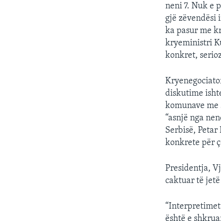
neni 7. Nuk e 
gjë zëvendësi 
ka pasur me kr
kryeministri K
konkret, serioz
Kryenegociator
diskutime isht
komunave me sh
“asnjë nga nen
Serbisë, Petar 
konkrete për ç
Presidentja, V
caktuar të jet
“Interpretimet
është e shkrua