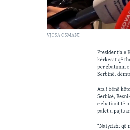
VJOSA OSMANI
Presidentja e 
kërkesat që th
për zbatimin e
Serbinë, dëmto
Ata i bënë kët
Serbisë, Besnik
e zbatimit të 
palët u pajtua
“Natyrisht që 