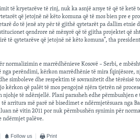
imit të kryetarëve të rinj, nuk ka asnjë arsye të që të ketë 
 qytetarët që jetojnë në këto komuna që të mos bien pre e p
tarë do të jenë aty për të gjithë qytetarët pa dallim etnie 
titucionet qendrore në mënyrë që të gjitha projektet që s
mirë të qytetarëve që jetojnë në këto komuna”, tha presiden
ër normalizimin e marrëdhënieve Kosovë – Serbi, e mbësh
rë nga perëndimi, kërkon marrëdhënie të mira fqinjësore, n
e simboleve dhe respektim të sovranitetit dhe tërësisë to
Ajo kërkon që palët të mos pengojnë njëra tjetrën në proces
 njohje të ndërsjellë. Plani parasheh edhe përmbushjen e t
 të arritura më parë në bisedimet e ndërmjetësuara nga B
illuan në vitin 2011 por nuk përmbushën synimin për norma
 ndërmjet palëve.
Follow us
Print