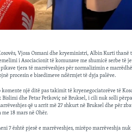
Kosovës, Vjosa Osmani dhe kryeministri, Albin Kurti thanë 
emelimi i Asociacionit të komunave me shumicë serbe të j
 pikave tjera të marrëveshjes për normalizimin e marrëdh
jnë procesin e bisedimeve ndërmjet të dyja palëve.
o komente një ditë pas takimit të kryenegociatorëve të Kos
 Bislimi dhe Petar Petkoviç në Bruksel, i cili nuk solli për
marrëveshjes që u arrit më 27 shkurt në Bruksel dhe për zbat
n me 18 mars në Ohër.
neni 7 është pjesë e marrëveshjes, mirëpo marrëveshja nuk