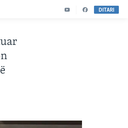
DITARI
tuar
on
në