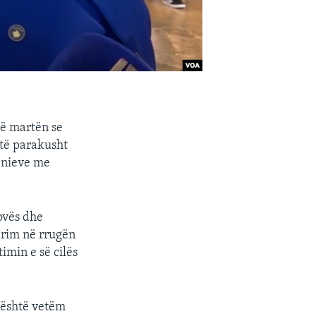
të martën se
etë parakusht
ënieve me
ovës dhe
parim në rrugën
imin e së cilës
 është vetëm