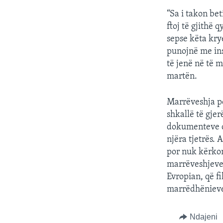
“Sa i takon bet
ftoj të gjithë
sepse këta krye
punojnë me ins
të jenë në të 
martën.
Marrëveshja p
shkallë të gje
dokumenteve dh
njëra tjetrës. 
por nuk kërkon
marrëveshjeve
Evropian, që f
marrëdhënieve
Ndajeni