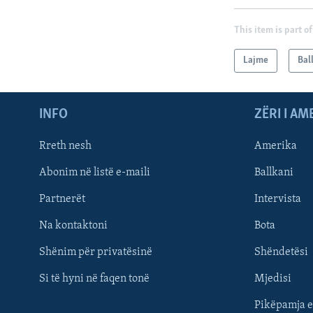
This item is part of
Lajme
Bal
INFO
ZËRI I AM
Rreth nesh
Amerika
Abonim në listë e-maili
Ballkani
Partnerët
Intervista
Learning English
Na kontaktoni
Bota
FOLLOW US
Shënim për privatësinë
Shëndetësi
Si të hyni në faqen tonë
Mjedisi
Pikëpamja e
Gjuhët