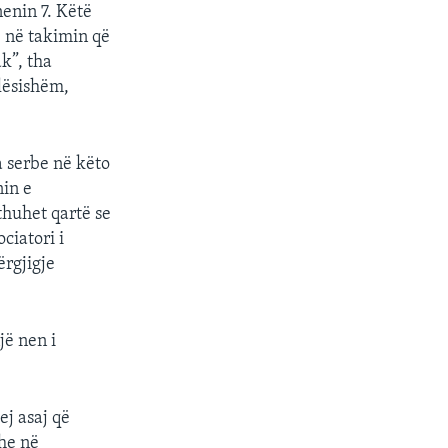
enin 7. Këtë
ë në takimin që
k”, tha
lësishëm,
a serbe në këto
nin e
huhet qartë se
ciatori i
ërgjigje
jë nen i
ej asaj që
dhe në