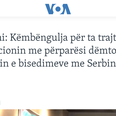
: Këmbëngulja për ta traj
cionin me përparësi dëmt
in e bisedimeve me Serbi