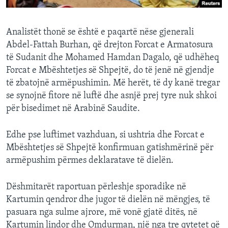
Analistët thonë se është e paqartë nëse gjenerali
Abdel-Fattah Burhan, që drejton Forcat e Armatosura
të Sudanit dhe Mohamed Hamdan Dagalo, që udhëheq
Forcat e Mbështetjes së Shpejtë, do të jenë në gjendje
të zbatojnë armëpushimin. Më herët, të dy kanë tregar
se synojnë fitore në luftë dhe asnjë prej tyre nuk shkoi
për bisedimet në Arabinë Saudite.
Edhe pse luftimet vazhduan, si ushtria dhe Forcat e
Mbështetjes së Shpejtë konfirmuan gatishmërinë për
armëpushim përmes deklaratave të dielën.
Dëshmitarët raportuan përleshje sporadike në
Kartumin qendror dhe jugor të dielën në mëngjes, të
pasuara nga sulme ajrore, më vonë gjatë ditës, në
Kartumin lindor dhe Omdurman, një nga tre qytetet që