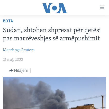
Lidhje
Kalo
në
BOTA
faqen
FAQJA KRYESORE
kryesore
Sudan, shtohen shpresat për qetësi
KATEGORITË
Kalo
pas marrëveshjes së armëpushimit
tek
DITARI
AMERIKA
faqja
Marrë nga Reuters
BALLKANI
kryesore
Learning English
Kalo
21 maj, 2023
EVROPA
tek
FOLLOW US
BOTA
Ndajeni
kërkimi
MJEDISI
KULTURË
Gjuhët
SHKENCË DHE TEKNOLOGJI
SHËNDETËSI