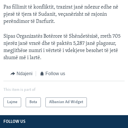
Pas fillimit të konfliktit, trazirat janë ndezur edhe në
pjesë të tjera të Sudanit, veçanërisht në rajonin
perëndimor të Darfurit.
Sipas Organizatës Botërore të Shëndetësisë, rreth 705
njerëz janë vrarë dhe të paktën 5,287 janë plagosur,
megjithëse numri i vërtetë i vdekjeve besohet të jetë
shumë më i lartë.
Ndajeni
Follow us
This item is part of
Lajme
Bota
Albanian Ad Widget
FOLLOW US