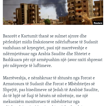
INTERVISTA
DITARI
Banorët e Kartumit thanë se sulmet ajrore dhe
përleshjet midis fraksioneve ndërluftuese të Sudanit
vazhduan në kryeqytet, pasi një marrëveshje e
ndërmjetësuar nga Arabia Saudite dhe Shtetet e
Bashkuara për një armëpushim një-javor nxiti shpresat
për ndëprerje të luftimeve.
Marrëveshja, e nënshkruar të shtunën nga Forcat e
Armatosura të Sudanit dhe Forcat e Mbështetjes së
Shpejtë, pas bisedimeve në Jedah të Arabisë Saudite,
do të hyjë në fuqi të hënën në mbrëmje, me një
mekanizëm monitorues të mbështetur nga