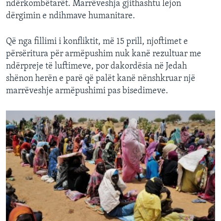
ndërkombëtarët. Marrëveshja gjithashtu lejon
dërgimin e ndihmave humanitare.
Që nga fillimi i konfliktit, më 15 prill, njoftimet e
përsëritura për armëpushim nuk kanë rezultuar me
ndërpreje të luftimeve, por dakordësia në Jedah
shënon herën e parë që palët kanë nënshkruar një
marrëveshje armëpushimi pas bisedimeve.