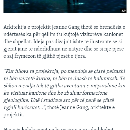
Arkitektja e projektit Jeanne Gang thotë se brendësia e
ndërtesës ka për qëllim t'u kujtojë vizitorëve kanionet
dhe shpellat. Ideja pas dizajnit ishte të ilustronte se si
gjërat janë të ndërlidhura në natyrë dhe se si një pjesë
e saj frymëzon të gjithë pjesët e tjera.
“Kur fillova ta projektoja, po mendoja se çfarë peizazhi
të bën vërtetë kurioz, të bën të duash të hulumtosh. Të
shkon mendja tek të gjitha aventurat e mëparshme kur
ke vizituar kanione dhe ke zbuluar formacione
gjeologjike. Unë i studiova ato për të parë se çfarë
ngjall kuriozitet…”
, thotë Jeanne Gang, arkitekte e
projektit.