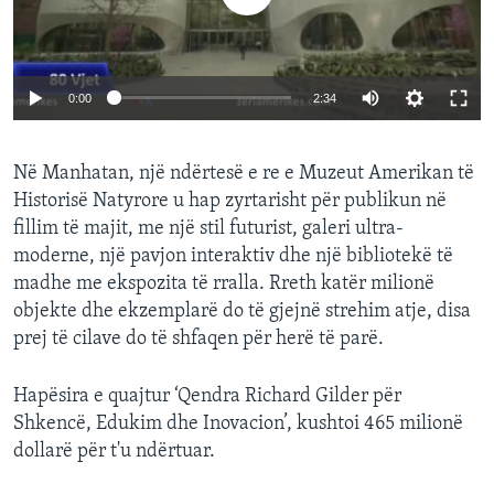
0:00
2:34
Në Manhatan, një ndërtesë e re e Muzeut Amerikan të
Historisë Natyrore u hap zyrtarisht për publikun në
fillim të majit, me një stil futurist, galeri ultra-
moderne, një pavjon interaktiv dhe një bibliotekë të
madhe me ekspozita të rralla. Rreth katër milionë
objekte dhe ekzemplarë do të gjejnë strehim atje, disa
prej të cilave do të shfaqen për herë të parë.
Hapësira e quajtur ‘Qendra Richard Gilder për
Shkencë, Edukim dhe Inovacion’, kushtoi 465 milionë
dollarë për t'u ndërtuar.