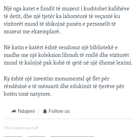
Një nga katet e fundit të muzeut i kushtohet kafshëve
të detit, dhe një tjetër ka laboratorë të veçantë ku
vizitorët mund të shikojnë punën e personelit të
muzeut me ekzemplarë.
Në katin e katërt është vendosur një bibliotekë e
madhe me një koleksion librash të rrallë dhe vizitorët
mund të kalojnë pak kohë të qetë në një dhomë leximi.
Ky është një investim monumental që flet për
rëndësinë e të mësuarit dhe edukimit të tjerëve për
botën tonë natyrore.
Ndajeni
Follow us
This item is part of