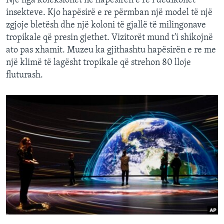
Një nga koleksionet në hapësirën e re i dedikohet
insekteve. Kjo hapësirë e re përmban një model të një
zgjoje bletësh dhe një koloni të gjallë të milingonave
tropikale që presin gjethet. Vizitorët mund t'i shikojnë
ato pas xhamit. Muzeu ka gjithashtu hapësirën e re me
një klimë të lagësht tropikale që strehon 80 lloje
fluturash.