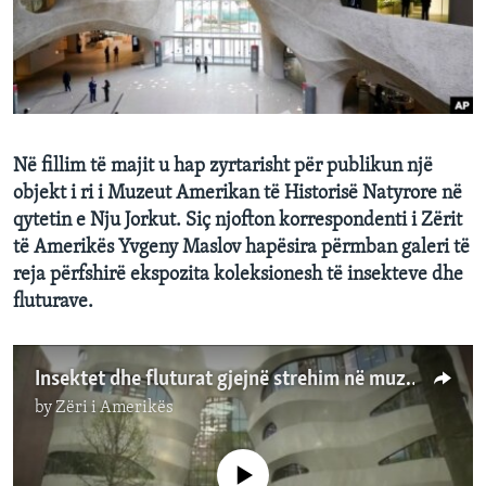
INTERVISTA
DITARI
Në fillim të majit u hap zyrtarisht për publikun një
objekt i ri i Muzeut Amerikan të Historisë Natyrore në
qytetin e Nju Jorkut. Siç njofton korrespondenti i Zërit
të Amerikës Yvgeny Maslov hapësira përmban galeri të
reja përfshirë ekspozita koleksionesh të insekteve dhe
fluturave.
Insektet dhe fluturat gjejnë strehim në muzeun e Nju Jorkut
by
Zëri i Amerikës
No media source currently available