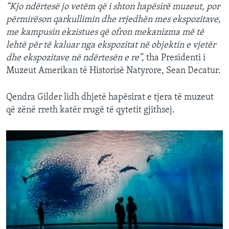
“Kjo ndërtesë jo vetëm që i shton hapësirë muzeut, por
përmirëson qarkullimin dhe rrjedhën mes ekspozitave,
me kampusin ekzistues që ofron mekanizma më të
lehtë për të kaluar nga ekspozitat në objektin e vjetër
dhe ekspozitave në ndërtesën e re”,
tha Presidenti i
Muzeut Amerikan të Historisë Natyrore, Sean Decatur.
Qendra Gilder lidh dhjetë hapësirat e tjera të muzeut
që zënë rreth katër rrugë të qytetit gjithsej.