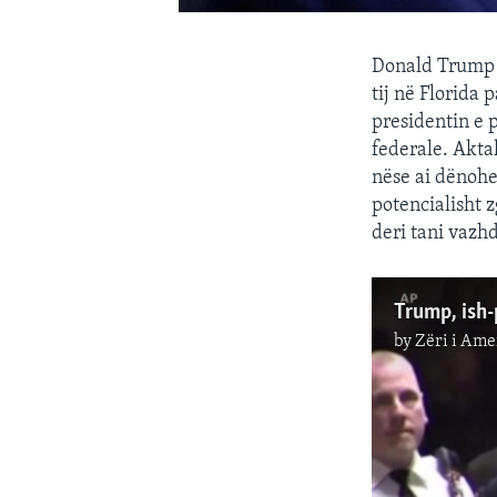
Donald Trump 
tij në Florida 
presidentin e 
federale. Akta
nëse ai dënohe
potencialisht 
deri tani vazhd
by
Zëri i Ame