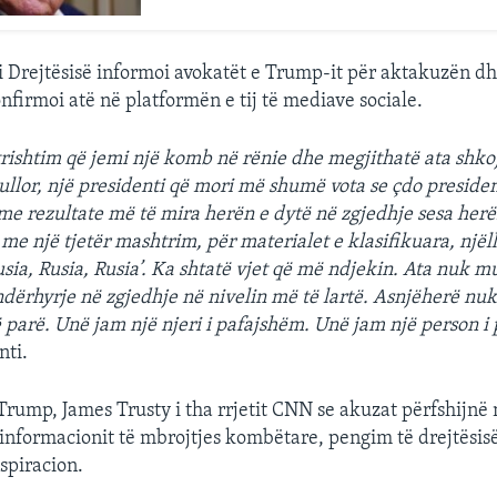
 Drejtësisë informoi avokatët e Trump-it për aktakuzën dh
nfirmoi atë në platformën e tij të mediave sociale.
rishtim që jemi një komb në rënie dhe megjithatë ata shko
ullor, një presidenti që mori më shumë vota se çdo presiden
 me rezultate më të mira herën e dytë në zgjedhje sesa herë
me një tjetër mashtrim, për materialet e klasifikuara, njëll
sia, Rusia, Rusia’. Ka shtatë vjet që më ndjekin. Ata nuk 
ndërhyrje në zgjedhje në nivelin më të lartë. Asnjëherë nu
ë parë. Unë jam një njeri i pafajshëm. Unë jam një person i
nti.
 Trump, James Trusty i tha rrjetit CNN se akuzat përfshijnë 
informacionit të mbrojtjes kombëtare, pengim të drejtësisë
spiracion.