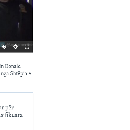
SHARE
tin Donald
 nga Shtëpia e
ar për
sifikuara
px
width