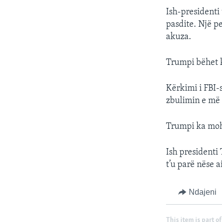
Ish-presidenti
pasdite. Një p
akuza.
Trumpi bëhet k
Kërkimi i FBI-
zbulimin e më
Trumpi ka moh
Ish presidenti
t’u parë nëse ai
Ndajeni
This item is part of