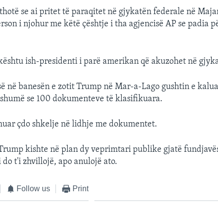
 thotë se ai pritet të paraqitet në gjykatën federale në Maj
erson i njohur me këtë çështje i tha agjencisë AP se padia 
ështu ish-presidenti i parë amerikan që akuzohet në gjyka
së në banesën e zotit Trump në Mar-a-Lago gushtin e kalua
 shumë se 100 dokumenteve të klasifikuara.
uar çdo shkelje në lidhje me dokumentet.
 Trump kishte në plan dy veprimtari publike gjatë fundjavë
 do t'i zhvillojë, apo anulojë ato.
Follow us
Print