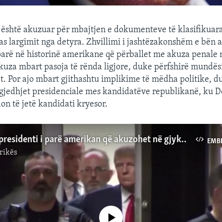
është akuzuar për mbajtjen e dokumenteve të klasifikuar
pas largimit nga detyra. Zhvillimi i jashtëzakonshëm e bën a
parë në historinë amerikane që përballet me akuza penale 
kuza mbart pasoja të rënda ligjore, duke përfshirë mundës
t. Por ajo mbart gjithashtu implikime të mëdha politike, 
zgjedhjet presidenciale mes kandidatëve republikanë, ku 
on të jetë kandidati kryesor.
Trump, ish-presidenti i parë amerikan që akuzohet në gjykatë federale
EMB
rikës
No media source currently available