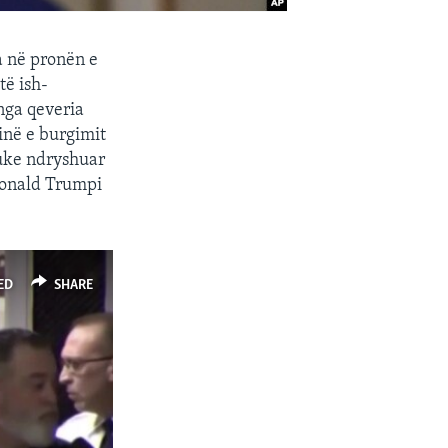
a në pronën e
të ish-
nga qeveria
inë e burgimit
duke ndryshuar
Donald Trumpi
ED
SHARE