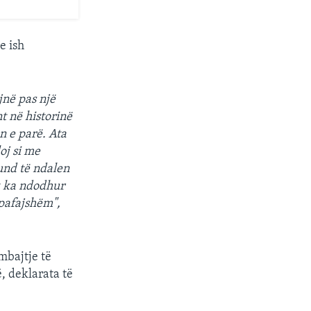
e ish
jnë pas një
t në historinë
n e parë. Ata
oj si me
mund të ndalen
k ka ndodhur
 pafajshëm",
mbajtje të
, deklarata të