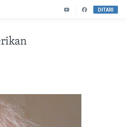
DITARI
erikan