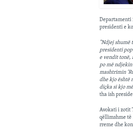
Departamenti i
presidenti e ko
"Ndjej shumë t
presidenti pop
e vendit tonë,
po më ndjekin 
mashtrimin ‘Ru
dhe kjo është 
diçka si kjo m
tha ish preside
Avokati i zotit
qëllimshme të 
rreme dhe kon