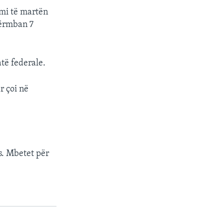
ami të martën
përmban 7
të federale.
r çoi në
s. Mbetet për