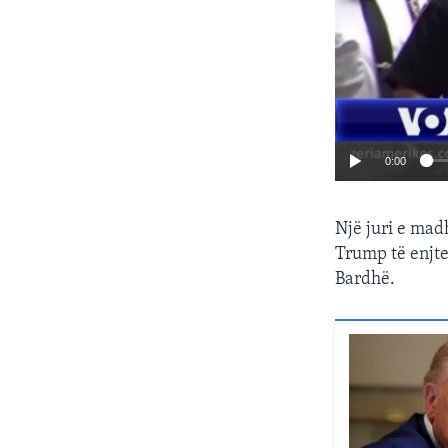
0:00
Një juri e mad
Trump të enjte
Bardhë.