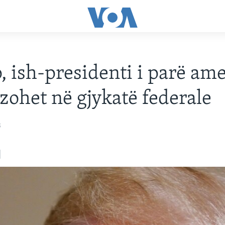
 ish-presidenti i parë am
zohet në gjykatë federale
3