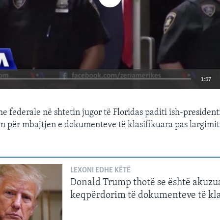
1:57
EMBED
he federale në shtetin jugor të Floridas paditi ish-presiden
n për mbajtjen e dokumenteve të klasifikuara pas largimit
LEXONI EDHE KËTË
Donald Trump thotë se është akuzu
keqpërdorim të dokumenteve të kla