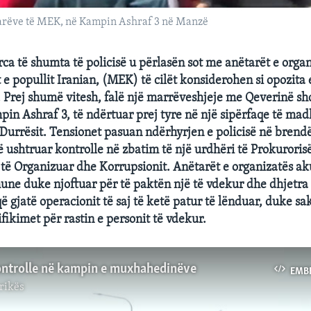
tarëve të MEK, në Kampin Ashraf 3 në Manzë
rca të shumta të policisë u përlasën sot me anëtarët e orga
 popullit Iranian, (MEK) të cilët konsiderohen si opozita 
n. Prej shumë vitesh, falë një marrëveshjeje me Qeverinë sh
pin Ashraf 3, të ndërtuar prej tyre në një sipërfaqe të ma
urrësit. Tensionet pasuan ndërhyrjen e policisë në brendë
të ushtruar kontrolle në zbatim të një urdhëri të Prokurori
të Organizuar dhe Korrupsionit. Anëtarët e organizatës ak
une duke njoftuar për të paktën një të vdekur dhe dhjetra 
ë gjatë operacionit të saj të ketë patur të lënduar, duke sa
fikimet për rastin e personit të vdekur.
ontrolle në kampin e muxhahedinëve
EMB
rikës