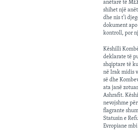
anëtarë të MEK
shihet një anët
dhe nis t’i dje
dokument apo p
kontroll, por nj
Këshilli Kombët
deklarate të p
shqiptare të k
në Irak midis 
së dhe Kombeve
ata janë zotua
Ashrafit. Kësh
nevojshme për 
flagrante shu
Statusin e Ref
Evropiane mbi t