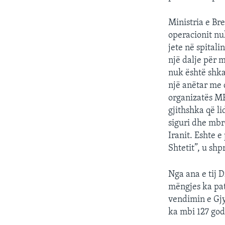
Ministria e Br
operacionit nu
jete në spitali
një dalje për 
nuk është shka
një anëtar me 
organizatës MEK
gjithshka që l
siguri dhe mbr
Iranit. Eshte 
Shtetit”, u shp
Nga ana e tij 
mëngjes ka pat
vendimin e Gjy
ka mbi 127 godi