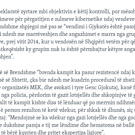
klaratë zyrtare mbi objektivin e këtij kontrolli, por mësoh
imeve për përgatitjen e sulmeve kibernetike ndaj vendeve 
endshme shpjegoi më pas se “vendimi i Gjykatës është paso
zi ndesh me marrëveshjen dhe angazhimet e marra nga gru
 prej vitit 2014, kur u vendosën në Shqipëri vetëm për q
atkeqësisht ky grupim nuk iu është përmbajtur këtyre an
hjen”.
së së Brendshme “brenda kampit ka pasur rezistencë ndaj k
së së Shtetit, çka bie ndesh me kuadrin procedural të zbatimi
e organizatës MEK, dhe avokati i tyre Genc Gjokutaj, kanë f
nga policia, përdorim të gazit lotsjellës dhe shkopinjve të
talit të kampit kishte disa të lënduar që po merrnin ndihmë
ë person rezulton të ketë vdekur, për shkak të dhunës, siç
taj: “Mendojmë se ka vdekur nga gazi lotsjellës dhe nga go
ë e dukshme pamja e tij me lëndime dhe hematoma në ballë
të bërë kqyrjen dhe pritet ekspertiza ligjore”.