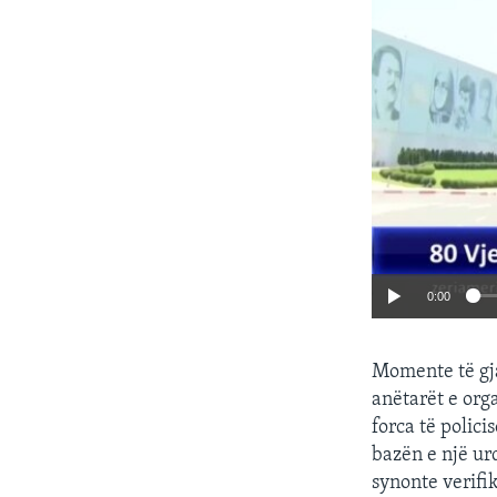
0:00
Momente të gja
anëtarët e org
forca të polic
bazën e një urd
synonte verifi