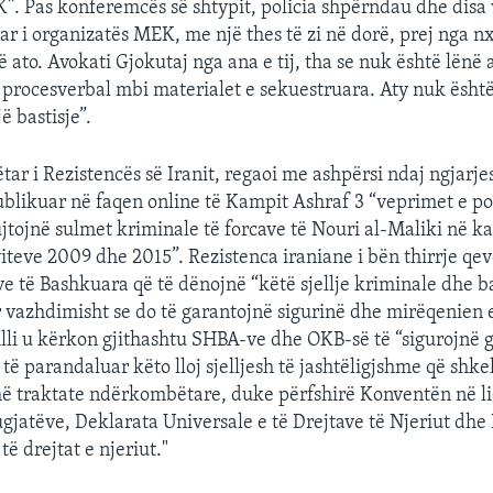
”. Pas konferemcës së shtypit, policia shpërndau dhe disa 
ar i organizatës MEK, me një thes të zi në dorë, prej nga nx
gë ato. Avokati Gjokutaj nga ana e tij, tha se nuk është lënë 
rocesverbal mbi materialet e sekuestruara. Aty nuk është
ë bastisje”.
ar i Rezistencës së Iranit, regaoi me ashpërsi ndaj ngjarjes
ublikuar në faqen online të Kampit Ashraf 3 “veprimet e po
ujtojnë sulmet kriminale të forcave të Nouri al-Maliki në 
viteve 2009 dhe 2015”. Rezistenca iraniane i bën thirrje qe
 të Bashkuara që të dënojnë “këtë sjellje kriminale dhe ba
r vazhdimisht se do të garantojnë sigurinë dhe mirëqenien 
illi u kërkon gjithashtu SHBA-ve dhe OKB-së të “sigurojnë 
të parandaluar këto lloj sjelljesh të jashtëligjshme që shk
më traktate ndërkombëtare, duke përfshirë Konventën në l
ugjatëve, Deklarata Universale e të Drejtave të Njeriut dh
ë drejtat e njeriut."