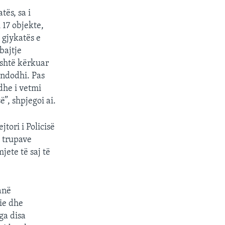
tës, sa i
 17 objekte,
 gjykatës e
bajtje
është kërkuar
 ndodhi. Pas
dhe i vetmi
ë”, shpjegoi ai.
tori i Policisë
e trupave
jete të saj të
anë
ie dhe
ga disa