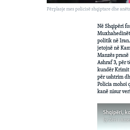
Përplasje mes policisë shqiptare dhe anë
Në Shqipëri fo
Muxhahedinët e
politik në Ira
jetojnë në Kam
Manzës pranë D
Ashraf 3, për 
kundër Krimit 
për ushtrim dh
Policia mohoi q
kanë nisur veri
Shqipëri, k
by
Zëri i Ame