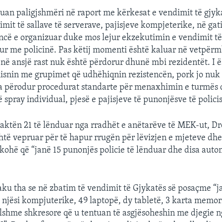
tuan paligjshmëri në raport me kërkesat e vendimit të gjyka
mit të sallave të serverave, pajisjeve kompjeterike, në gati
tencë e organizuar duke mos lejur ekzekutimin e vendimit të
ur me policinë. Pas këtij momenti është kaluar në vetpërm
në ansjë rast nuk është përdorur dhunë mbi rezidentët. I 
flisnin me grupimet që udhëhiqnin rezistencën, pork jo nuk
ka përodur procedurat standarte për menaxhimin e turmës 
spray individual, pjesë e pajisjeve të punonjësve të policis
aktën 21 të lënduar nga rradhët e anëtarëve të MEK-ut, Drej
shtë vepruar për të hapur rrugën për lëvizjen e mjeteve dh
kohë që “janë 15 punonjës policie të lënduar dhe disa autom
ku tha se në zbatim të vendimit të Gjykatës së posaçme “j
 njësi kompjuterike, 49 laptopë, dy tabletë, 3 karta memor
llshme shkresore që u tentuan të asgjësoheshin me djegie n