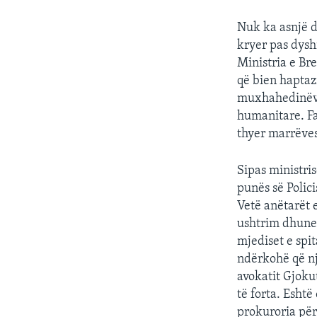
Nuk ka asnjë de
kryer pas dysh
Ministria e Br
që bien hapta
muxhahedinëve,
humanitare. F
thyer marrëves
Sipas ministri
punës së Polici
Vetë anëtarët 
ushtrim dhune 
mjediset e spi
ndërkohë që nj
avokatit Gjoku
të forta. Esht
prokuroria për 