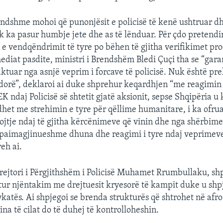
endshme mohoi që punonjësit e policisë të kenë ushtruar d
k ka pasur humbje jete dhe as të lënduar. Për çdo preten
n e vendqëndrimit të tyre po bëhen të gjitha verifikimet pr
mediat pasdite, ministri i Brendshëm Bledi Çuçi tha se “gara
ktuar nga asnjë veprim i forcave të policisë. Nuk është pr
dorë”, deklaroi ai duke shprehur keqardhjen “me reagimin 
 ndaj Policisë së shtetit gjatë aksionit, sepse Shqipëria u 
idhet me strehimin e tyre për qëllime humanitare, i ka ofr
ojtje ndaj të gjitha kërcënimeve që vinin dhe nga shërbime
e paimagjinueshme dhuna dhe reagimi i tyre ndaj veprimeve 
reh ai.
Drejtori i Përgjithshëm i Policisë Muhamet Rrumbullaku, shp
ur njëntakim me drejtuesit kryesorë të kampit duke u shp
katës. Ai shpjegoi se brenda strukturës që shtrohet në afr
na të cilat do të duhej të kontrolloheshin.