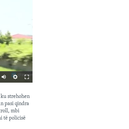
SHARE
3 ku strehohen
an pasi qindra
roll, mbi
i të policisë