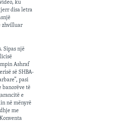
video, ku
jerr disa letra
asnjë
 zhvilluar
. Sipas një
licisë
kampin Ashraf
verisë së SHBA-
rbare”, pasi
e banorëve të
garancitë e
elin në mënyrë
idhje me
e Konventa