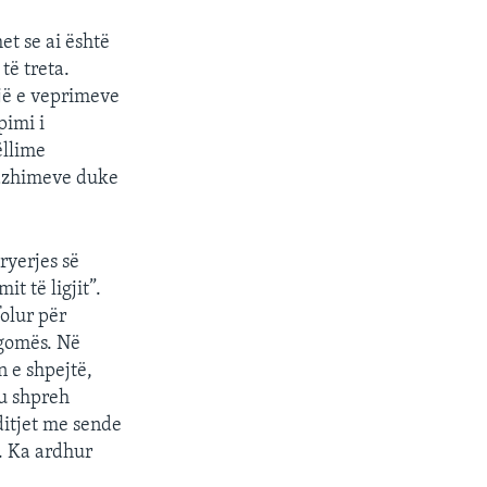
et se ai është
të treta.
px
width
jë e veprimeve
pimi i
ëllime
gazhimeve duke
ryerjes së
t të ligjit”.
olur për
 gomës. Në
n e shpejtë,
 u shpreh
ditjet me sende
. Ka ardhur