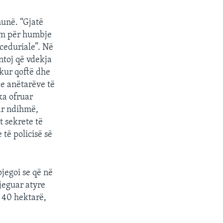
hunë. “Gjatë
dim për humbje
oceduriale”. Në
ntoj që vdekja
ekur qoftë dhe
e anëtarëve të
ka ofruar
uar ndihmë,
t sekrete të
të policisë së
jegoi se që në
jeguar atyre
o 40 hektarë,