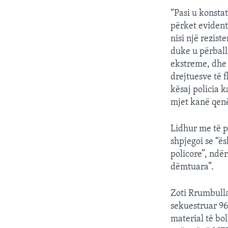
“Pasi u konsta
përket evidenti
nisi një rezis
duke u përball
ekstreme, dhe 
drejtuesve të 
kësaj policia 
mjet kanë qenë 
Lidhur me të p
shpjegoi se “ë
policore”, ndër
dëmtuara”.
Zoti Rrumbulla
sekuestruar 96
material të bo