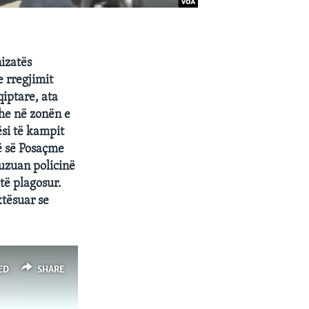
nizatës
e rregjimit
qiptare, ata
dhe në zonën e
si të kampit
së së Posaçme
uzuan policinë
të plagosur.
ktësuar se
ED
SHARE