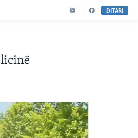
DITARI
licinë