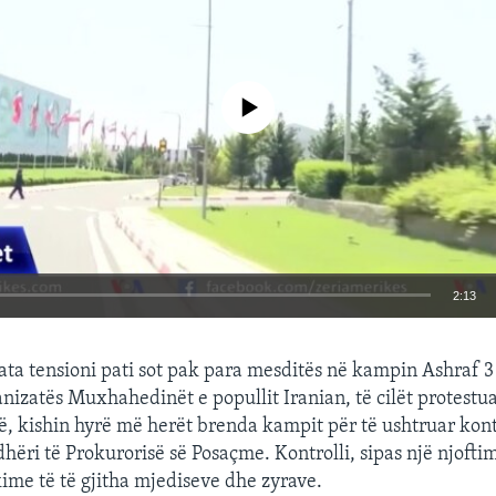
No media source currently available
2:13
EMBED
ta tensioni pati sot pak para mesditës në kampin Ashraf 
anizatës Muxhahedinët e popullit Iranian, të cilët protestu
isë, kishin hyrë më herët brenda kampit për të ushtruar kont
hëri të Prokurorisë së Posaçme. Kontrolli, sipas një njoftim
kime të të gjitha mjediseve dhe zyrave.