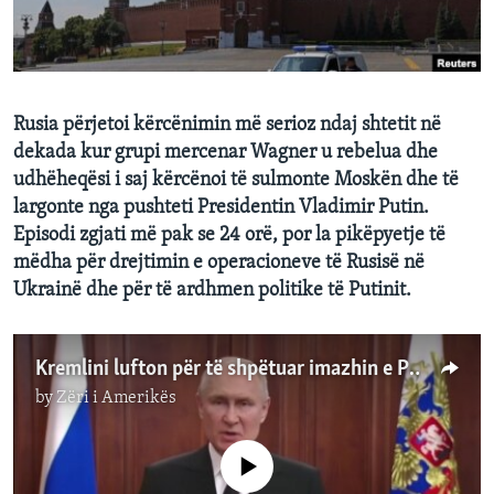
INTERVISTA
DITARI
Rusia përjetoi kërcënimin më serioz ndaj shtetit në
dekada kur grupi mercenar Wagner u rebelua dhe
udhëheqësi i saj kërcënoi të sulmonte Moskën dhe të
largonte nga pushteti Presidentin Vladimir Putin.
Episodi zgjati më pak se 24 orë, por la pikëpyetje të
mëdha për drejtimin e operacioneve të Rusisë në
Ukrainë dhe për të ardhmen politike të Putinit.
Kremlini lufton për të shpëtuar imazhin e Putinit pas rebelimit
by
Zëri i Amerikës
No media source currently available