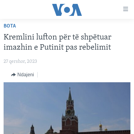
Lidhje
Kalo
në
BOTA
faqen
FAQJA KRYESORE
kryesore
Kremlini lufton për të shpëtuar
KATEGORITË
Kalo
imazhin e Putinit pas rebelimit
tek
DITARI
AMERIKA
faqja
27 qershor, 2023
BALLKANI
kryesore
Learning English
Kalo
Ndajeni
EVROPA
tek
FOLLOW US
BOTA
kërkimi
MJEDISI
KULTURË
Gjuhët
SHKENCË DHE TEKNOLOGJI
SHËNDETËSI