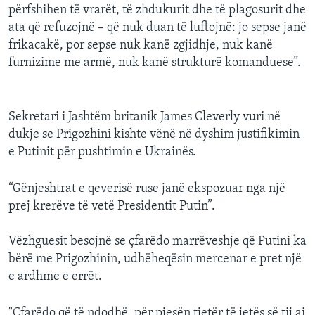
përfshihen të vrarët, të zhdukurit dhe të plagosurit dhe
ata që refuzojnë – që nuk duan të luftojnë: jo sepse janë
frikacakë, por sepse nuk kanë zgjidhje, nuk kanë
furnizime me armë, nuk kanë strukturë komanduese”.
Sekretari i Jashtëm britanik James Cleverly vuri në
dukje se Prigozhini kishte vënë në dyshim justifikimin
e Putinit për pushtimin e Ukrainës.
“Gënjeshtrat e qeverisë ruse janë ekspozuar nga një
prej krerëve të vetë Presidentit Putin”.
Vëzhguesit besojnë se çfarëdo marrëveshje që Putini ka
bërë me Prigozhinin, udhëheqësin mercenar e pret një
e ardhme e errët.
"Çfarëdo që të ndodhë, për pjesën tjetër të jetës së tij ai