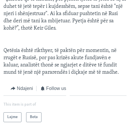
duhet të jetë tepër i kujdesshëm, sepse tani është "një
njeri i shënjestruar". Ai ka sfiduar pushtetin në Rusi
dhe deri më tani ka mbijetuar. Pyetja është për sa
kohë?”, thotë Keir Giles.
Qetësia është rikthyer, të paktën për momentin, në
rrugët e Rusisë, por pas krizës akute fundjavën e
kaluar, analistët thonë se ngjarjet e ditëve të fundit
mund të jenë një pararendës i diçkaje më të madhe.
Ndajeni
Follow us
This item is part of
Lajme
Bota