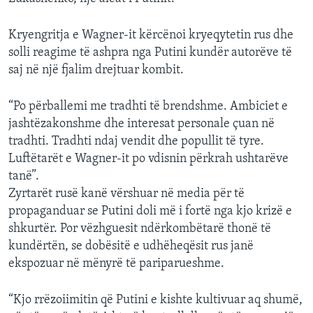
Kryengritja e Wagner-it kërcënoi kryeqytetin rus dhe
solli reagime të ashpra nga Putini kundër autorëve të
saj në një fjalim drejtuar kombit.
“Po përballemi me tradhti të brendshme. Ambiciet e
jashtëzakonshme dhe interesat personale çuan në
tradhti. Tradhti ndaj vendit dhe popullit të tyre.
Luftëtarët e Wagner-it po vdisnin përkrah ushtarëve
tanë”.
Zyrtarët rusë kanë vërshuar në media për të
propaganduar se Putini doli më i fortë nga kjo krizë e
shkurtër. Por vëzhguesit ndërkombëtarë thonë të
kundërtën, se dobësitë e udhëheqësit rus janë
ekspozuar në mënyrë të pariparueshme.
“Kjo rrëzoiimitin që Putini e kishte kultivuar aq shumë,