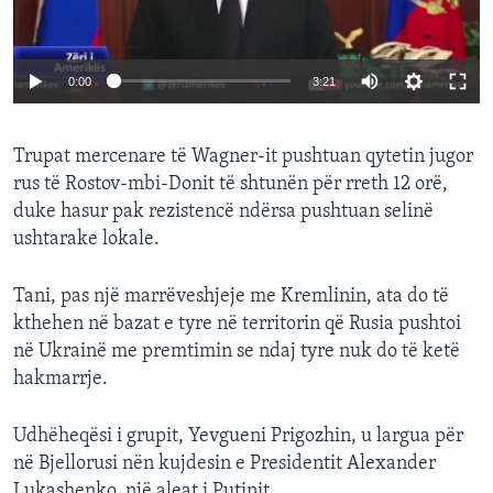
0:00
3:21
Trupat mercenare të Wagner-it pushtuan qytetin jugor
rus të Rostov-mbi-Donit të shtunën për rreth 12 orë,
duke hasur pak rezistencë ndërsa pushtuan selinë
ushtarake lokale.
Tani, pas një marrëveshjeje me Kremlinin, ata do të
kthehen në bazat e tyre në territorin që Rusia pushtoi
në Ukrainë me premtimin se ndaj tyre nuk do të ketë
hakmarrje.
Udhëheqësi i grupit, Yevgueni Prigozhin, u largua për
në Bjellorusi nën kujdesin e Presidentit Alexander
Lukashenko, një aleat i Putinit.