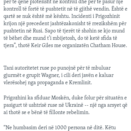
për të qenë plotësisht në kontroll dhe për të pasur një
kontroll të fortë të pushtetit në të gjithë vendin. Është e
qartë se nuk është më kështu. Incidenti i Prigozhinit
krijon një precedent jashtëzakonisht të rrezikshëm për
pushtetin në Rusi. Sapo të tjerët të shohin se kjo mund
të bëhet dhe mund t’i mbijetosh, do të ketë sfida të
tjera”, thotë Keir Giles me organizatën Chatham House.
Tani autoritetet ruse po punojnë për të mbuluar
gjurmët e grupit Wagner, i cili deri javën e kaluar
vlerësohej nga propaganda e Kremlinit.
Prigozhini ka sfiduar Moskën, duke folur për situatën e
pasigurt të ushtrisë ruse në Ukrainë -- një nga arsyet që
ai thotë se e bënë të fillonte rebelimin.
“Ne humbasim deri në 1000 persona në ditë. Këtu