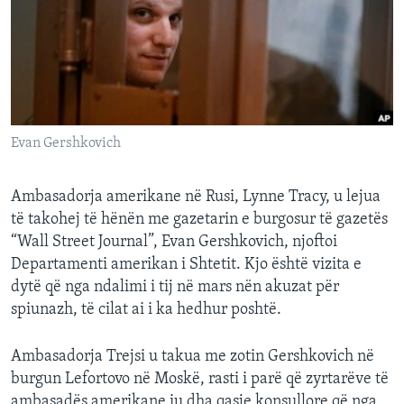
INTERVISTA
DITARI
Evan Gershkovich
Ambasadorja amerikane në Rusi, Lynne Tracy, u lejua
të takohej të hënën me gazetarin e burgosur të gazetës
“Wall Street Journal”, Evan Gershkovich, njoftoi
Departamenti amerikan i Shtetit. Kjo është vizita e
dytë që nga ndalimi i tij në mars nën akuzat për
spiunazh, të cilat ai i ka hedhur poshtë.
Ambasadorja Trejsi u takua me zotin Gershkovich në
burgun Lefortovo në Moskë, rasti i parë që zyrtarëve të
ambasadës amerikane iu dha qasje konsullore që nga