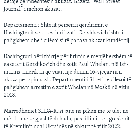
detaje që mbështesin akuzat. Gazeta “Wall Street
Journal” i mohon akuzat.
Departamenti i Shtetit përsëriti qendrimin e
Uashingtonit se arrestimi i zotit Gershkovich ishte i
paligjshëm dhe i cilësoi si të pabaza akuzat kundër tij.
Uashingtoni bëri thirrje për lirimin e menjëhershëm të
gazetarit Gershkovich dhe zotit Paul Whelan, një ish-
marins amerikan që vuan një dënim 16-vjeçar nën
akuza për spiunazh. Departamenti i Shtetit e cilësoi të
paligjshëm arrestim e zotit Whelan në Moskë në vitin
2018.
Marrëdhëniet SHBA-Rusi janë në pikën më të ulët në
më shumë se gjashtë dekada, pas fillimit të agresionit
të Kremlinit ndaj Ukrainës në shkurt të vitit 2022.