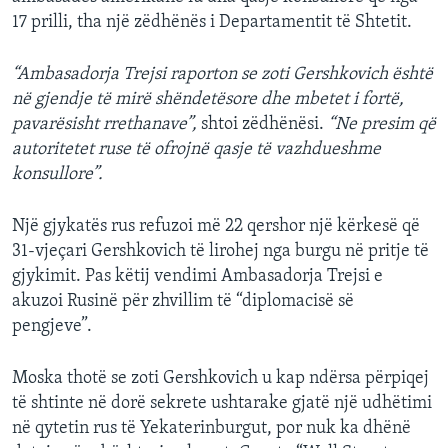
17 prilli, tha një zëdhënës i Departamentit të Shtetit.
“Ambasadorja Trejsi raporton se zoti Gershkovich është
në gjendje të mirë shëndetësore dhe mbetet i fortë,
pavarësisht rrethanave”,
shtoi zëdhënësi.
“Ne presim që
autoritetet ruse të ofrojnë qasje të vazhdueshme
konsullore”.
Një gjykatës rus refuzoi më 22 qershor një kërkesë që
31-vjeçari Gershkovich të lirohej nga burgu në pritje të
gjykimit. Pas këtij vendimi Ambasadorja Trejsi e
akuzoi Rusinë për zhvillim të “diplomacisë së
pengjeve”.
Moska thotë se zoti Gershkovich u kap ndërsa përpiqej
të shtinte në dorë sekrete ushtarake gjatë një udhëtimi
në qytetin rus të Yekaterinburgut, por nuk ka dhënë