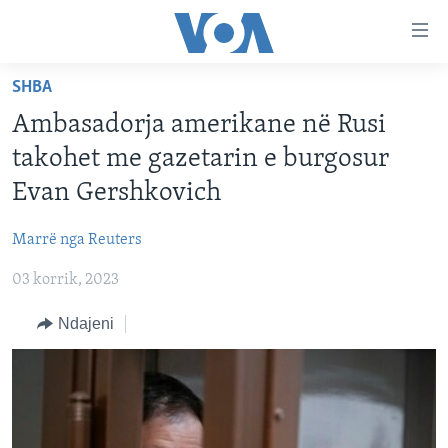
Lidhje
Kalo
në
SHBA
faqen
FAQJA KRYESORE
kryesore
Ambasadorja amerikane në Rusi
KATEGORITË
Kalo
takohet me gazetarin e burgosur
tek
DITARI
AMERIKA
Evan Gershkovich
faqja
BALLKANI
kryesore
Learning English
Marrë nga Reuters
Kalo
EVROPA
tek
03 korrik, 2023
FOLLOW US
BOTA
kërkimi
Ndajeni
MJEDISI
KULTURË
Gjuhët
SHKENCË DHE TEKNOLOGJI
SHËNDETËSI