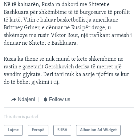
Në të kaluarën, Rusia ra dakord me Shtetet e
Bashkuara për shkëmbime të të burgosurve të profilit
të lartë. Vitin e kaluar basketbollistja amerikane
Brittney Griner, e dënuar në Rusi për droge, u
shkëmbye me rusin Viktor Bout, një trafikant armësh i
dënuar në Shtetet e Bashkuara.
Rusia ka thënë se nuk mund të ketë shkëmbime në
rastin e gazetarit Gershkovich derisa të merret një
vendim gjykate. Deri tani nuk ka asnjë njoftim se kur
do të bëhet gjykimi i tij.
Ndajeni
Follow us
This item is part of
Lajme
Evropë
SHBA
Albanian Ad Widget