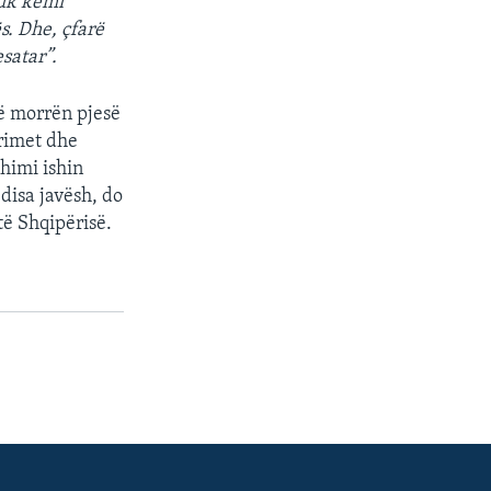
nuk kemi
s. Dhe, çfarë
satar”.
ë morrën pjesë
trimet dhe
himi ishin
disa javësh, do
të Shqipërisë.