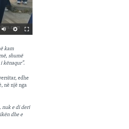
SHARE
umë kam
umë, shumë
i kënaqur”.
versitar, edhe
ë, në një nga
px
width
 nuk e di deri
tikën dhe e