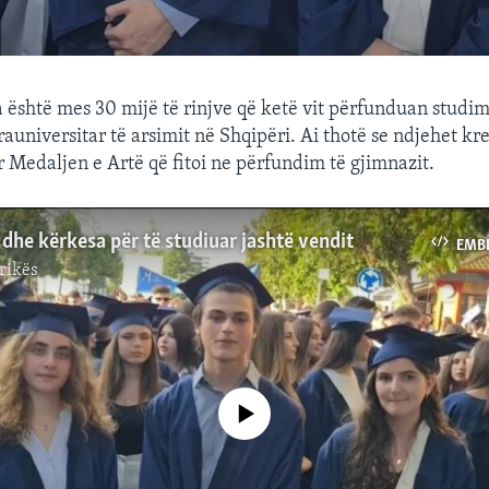
është mes 30 mijë të rinjve që ketë vit përfunduan studim
rauniversitar të arsimit në Shqipëri. Ai thotë se ndjehet kr
r Medaljen e Artë që fitoi ne përfundim të gjimnazit.
dhe kërkesa për të studiuar jashtë vendit
EMB
rikës
No media source currently available