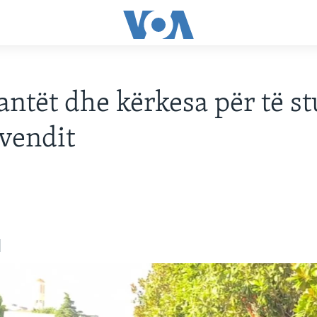
ntët dhe kërkesa për të s
 vendit