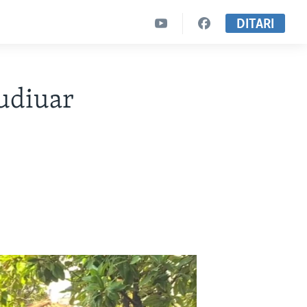
DITARI
tudiuar