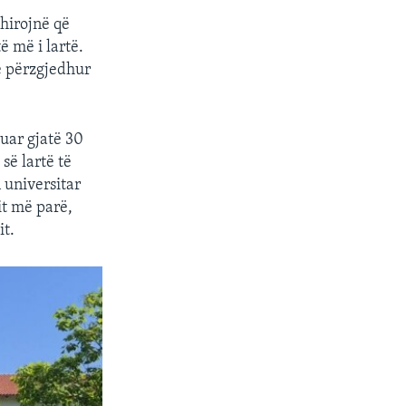
shirojnë që
ë më i lartë.
e përzgjedhur
uar gjatë 30
së lartë të
 universitar
it më parë,
it.