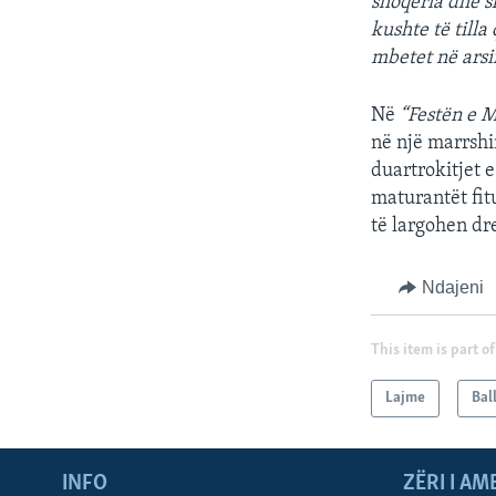
shoqëria dhe s
kushte të tilla
mbetet në ars
Në
“Festën e M
në një marrshi
duartrokitjet 
maturantët fit
të largohen dr
Ndajeni
This item is part of
Lajme
Bal
INFO
ZËRI I AM