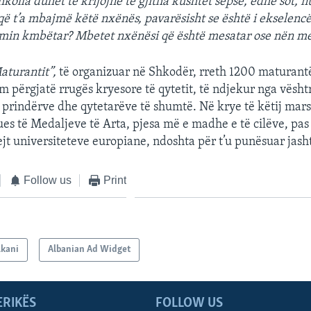
hkolla duhet të krijojnë të gjitha kushtet sepse, edhe sot, 
 që t’a mbajmë këtë nxënës, pavarësisht se është i ekselencë
imin kmbëtar? Mbetet nxënësi që është mesatar ose nën me
aturantit”,
të organizuar në Shkodër, rreth 1200 maturant
m përgjatë rrugës kryesore të qytetit, të ndjekur nga vësh
e prindërve dhe qytetarëve të shumtë. Në krye të këtij mars
ues të Medaljeve të Arta, pjesa më e madhe e të cilëve, pas 
ejt universiteteve europiane, ndoshta për t’u punësuar jash
Follow us
Print
lkani
Albanian Ad Widget
ERIKËS
FOLLOW US