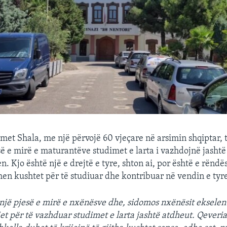
et Shala, me një përvojë 60 vjeçare në arsimin shqiptar, t
së e mirë e maturantëve studimet e larta i vazhdojnë jashtë 
. Kjo është një e drejtë e tyre, shton ai, por është e rëndë
ohen kushtet për të studiuar dhe kontribuar në vendin e tyr
 një pjesë e mirë e nxënësve dhe, sidomos nxënësit ekselent
jet për të vazhduar studimet e larta jashtë atdheut. Qeveria