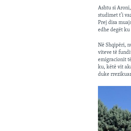
Ashtu si Aroni
studimet t’i va
Prej disa muaj
edhe degët ku 
Në Shqipëri, n
viteve të fundi
emigracionit t
ku, këtë vit a
duke rrezikuar