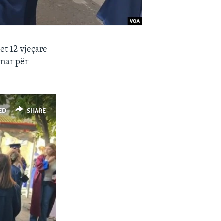
et 12 vjeçare
enar për
ED
SHARE