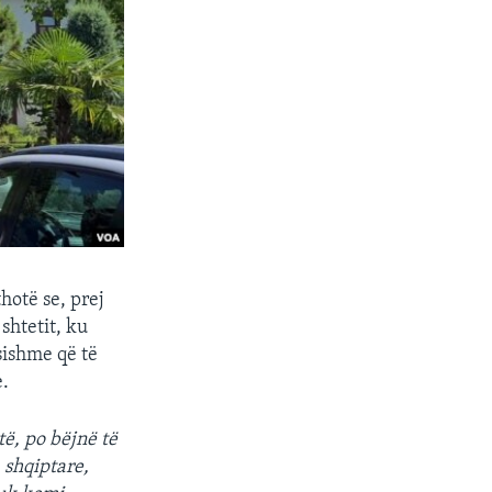
hotë se, prej
shtetit, ku
sishme që të
e.
ë, po bëjnë të
 shqiptare,