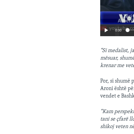
0:00
“Si medalist, 
mësuar, shumë
krenar me vet
Por, si shumë p
Aroni është për
vendet e Bash
“Kam perspekti
tani se çfarë 
shikoj veten në