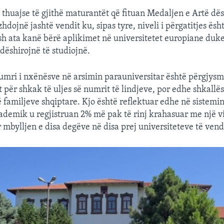
, thuajse të gjithë maturantët që fituan Medaljen e Artë dë
zhdojnë jashtë vendit ku, sipas tyre, niveli i përgatitjes ësht
sh ata kanë bërë aplikimet në universitetet europiane duk
dëshirojnë të studiojnë.
umri i nxënësve në arsimin parauniversitar është përgjysm
t për shkak të uljes së numrit të lindjeve, por edhe shkallës 
ë familjeve shqiptare. Kjo është reflektuar edhe në sistemin
kademik u regjistruan 2% më pak të rinj krahasuar me një v
 mbylljen e disa degëve në disa prej universiteteve të vend