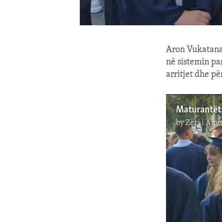
Aron Vukatana 
në sistemin pa
arritjet dhe pë
Maturantët 
by
Zëri i Ame