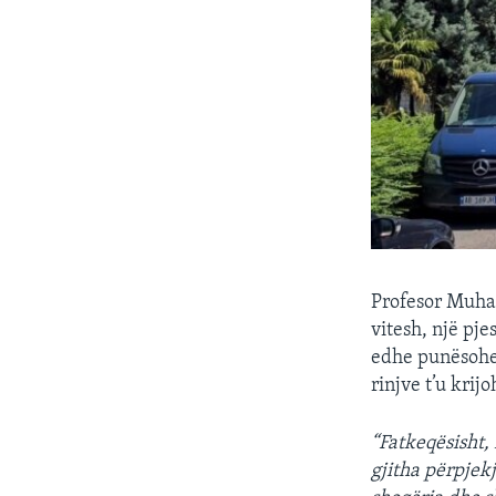
Profesor Muham
vitesh, një pje
edhe punësohen
rinjve t’u krij
“Fatkeqësisht,
gjitha përpjek