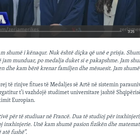
3:25
EMBED
jam shumë i kënaqur. Nuk është diçka që unë e prisja. Sh
 jam munduar, po medalja duket si e pakapshme. Jam sh
en dhe kam bërë krenar familjen dhe mësuesit. Jam shumë 
rej të rinjve fitues të Medaljes së Artë në sistemin parauni
gatitur t’i vazhdojë studimet universitare jashtë Shqipëris
kimit Europian.
vë për të studiuar në Francë. Dua të studioj për inxhinjeri,
lloj inxhinjerie. Unë kam shumë pasion fizikën dhe matema
 atë fushë”.