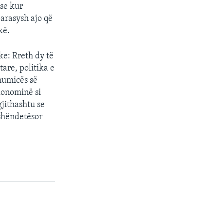
se kur
parasysh ajo që
kë.
ke: Rreth dy të
tare, politika e
humicës së
konominë si
jithashtu se
 shëndetësor