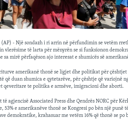
) - Një sondazh i ri arrin në përfundimin se vetëm rreth
n vlerësime të larta për mënyrën se si funksionon demokra
e sa mirë përfaqëson ajo interesat e shumicës së amerikan
riturve amerikanë thonë se ligjet dhe politikat për çështje
të që duan shumica e qytetarëve, për çështje që variojnë 
 qeveritare te politika e armëve, imigracioni dhe aborti.
t të agjencisë Associated Press dhe Qendrës NORC për Kë
e, 53% e amerikanëve thonë se Kongresi po bën një punë t
rave demokratike, krahasuar me vetëm 16% që thonë se po 