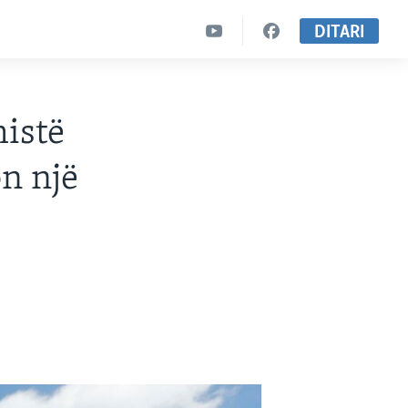
DITARI
mistë
n një