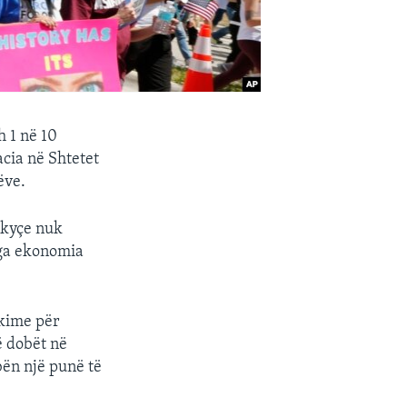
 1 në 10
cia në Shtetet
ëve.
t kyçe nuk
nga ekonomia
rkime për
ë dobët në
bën një punë të