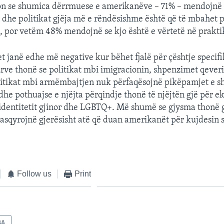
on se shumica dërrmuese e amerikanëve – 71% – mendojnë 
t dhe politikat gjëja më e rëndësishme është që të mbahet 
, por vetëm 48% mendojnë se kjo është e vërtetë në prakti
 janë edhe më negative kur bëhet fjalë për çështje specifi
turve thonë se politikat mbi imigracionin, shpenzimet qeveri
litikat mbi armëmbajtjen nuk përfaqësojnë pikëpamjet e s
he pothuajse e njëjta përqindje thonë të njëjtën gjë për e
 identitetit gjinor dhe LGBTQ+. Më shumë se gjysma thonë g
pasqyrojnë gjerësisht atë që duan amerikanët për kujdesin
Follow us
Print
BA