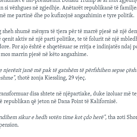
tendimet e ish-presidentit Donald Trump se ai fitoi zgjedhje
in si vëzhgues në zgjedhje. Anëtarët republikanë të familje
më me partinë dhe po kufizojnë angazhimin e tyre politik.
g sheh shumë mënyra të tjera për të marrë pjesë në një de
ë qenit aktiv në një parti politike, te të folurit në një mbled
ore. Por ajo është e shqetësuar se rritja e indinjatës ndaj po
ë mos marrin pjesë në këto angazhime.
 njerëzit janë më pak të gatshëm të përfshihen sepse çësht
eshme",
thotë zonja Kiessling, 29 vjeç.
transformuar disa shtete në njëpartiake, duke izoluar më tej
ë republikan që jeton në Dana Point të Kalifornisë.
 ndihem sikur e hedh votën time kot çdo herë",
tha zoti Shor
pension.