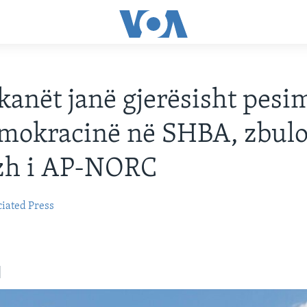
anët janë gjerësisht pesi
mokracinë në SHBA, zbulo
zh i AP-NORC
iated Press