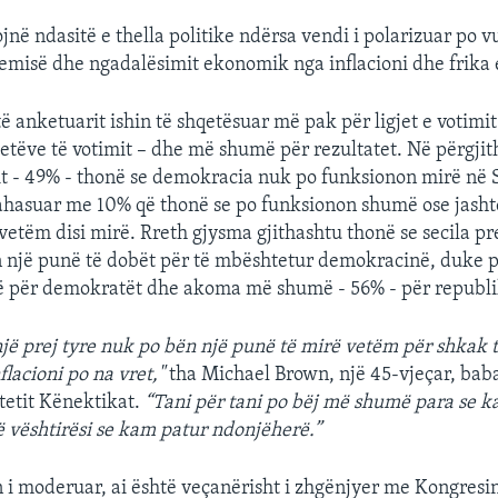
ojnë ndasitë e thella politike ndërsa vendi i polarizuar po 
emisë dhe ngadalësimit ekonomik nga inflacioni dhe frika e
të anketuarit ishin të shqetësuar më pak për ligjet e votimi
etëve të votimit – dhe më shumë për rezultatet. Në përgjith
t - 49% - thonë se demokracia nuk po funksionon mirë në S
ahasuar me 10% që thonë se po funksionon shumë ose jasht
etëm disi mirë. Rreth gjysma gjithashtu thonë se secila pre
n një punë të dobët për të mbështetur demokracinë, duke 
të për demokratët dhe akoma më shumë - 56% - për republi
jë prej tyre nuk po bën një punë të mirë vetëm për shkak t
lacioni po na vret,"
tha Michael Brown, një 45-vjeçar, baba
htetit Kënektikat.
“Tani për tani po bëj më shumë para se 
vështirësi se kam patur ndonjëherë.”
 i moderuar, ai është veçanërisht i zhgënjyer me Kongresin