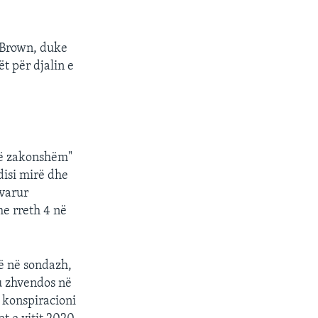
i Brown, duke
t për djalin e
të zakonshëm"
disi mirë dhe
avarur
me rreth 4 në
së në sondazh,
u zhvendos në
 konspiracioni