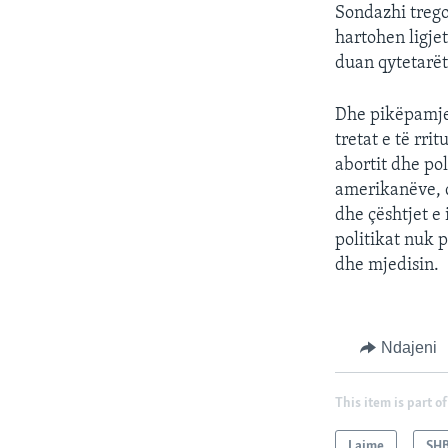
Sondazhi treg
hartohen ligje
duan qytetarët
Dhe pikëpamjet
tretat e të rri
abortit dhe po
amerikanëve, d
dhe çështjet e
politikat nuk 
dhe mjedisin.
Ndajeni
This item is part of
Lajme
SH