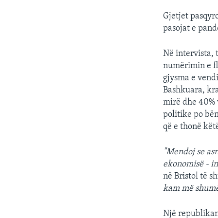
Gjetjet pasqyr
pasojat e pand
Në intervista, 
numërimin e fl
gjysma e vendi
Bashkuara, kr
mirë dhe 40% v
politike po bë
që e thonë kë
"Mendoj se asn
ekonomisë - inf
në Bristol të s
kam më shumë 
Një republikan