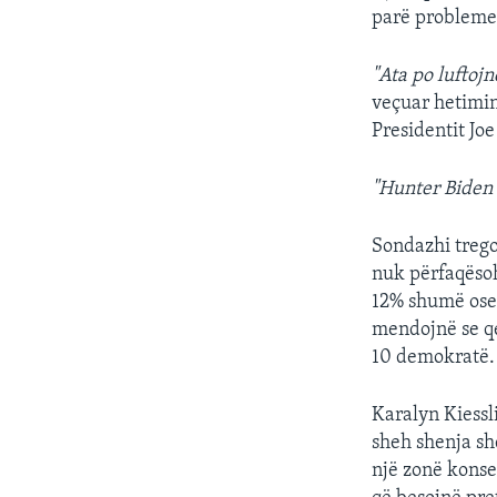
parë problemet 
"Ata po luftoj
veçuar hetimin
Presidentit Joe
"Hunter Biden -
Sondazhi treg
nuk përfaqësoh
12% shumë ose 
mendojnë se qe
10 demokratë.
Karalyn Kiessl
sheh shenja sh
një zonë konse