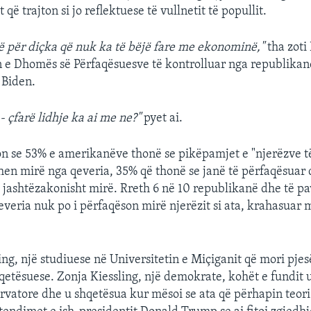
që trajton si jo reflektuese të vullnetit të popullit.
në për diçka që nuk ka të bëjë fare me ekonominë,"
tha zot
 e Dhomës së Përfaqësuesve të kontrolluar nga republikanë
 Biden.
 çfarë lidhje ka ai me ne?"
pyet ai.
on se 53% e amerikanëve thonë se pikëpamjet e "njerëzve 
en mirë nga qeveria, 35% që thonë se janë të përfaqësuar 
jashtëzakonisht mirë. Rreth 6 në 10 republikanë dhe të p
veria nuk po i përfaqëson mirë njerëzit si ata, krahasuar 
ing, një studiuese në Universitetin e Miçiganit që mori pje
qetësuese. Zonja Kiessling, një demokrate, kohët e fundit 
rvatore dhe u shqetësua kur mësoi se ata që përhapin teori