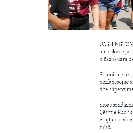
UASHINGTON (AP
amerikanë japi
e Bashkuara os
Shumica e të r
përfaqësojnë a
dhe shpenzimet
Sipas sondazhi
Çështje Publik
ruajtjen e vle
mirë.