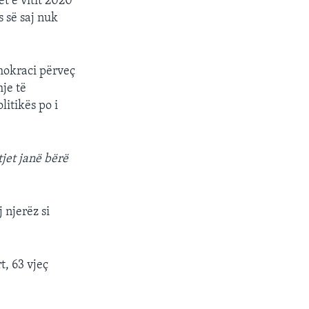
t e vitit 2020
s së saj nuk
mokraci përveç
hje të
litikës po i
jet janë bërë
 njerëz si
t, 63 vjeç