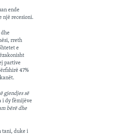
vuan ende
 një recesioni.
t dhe
ësi, rreth
htetet e
ëzakonisht
j partive
përfshirë 47%
kanët.
ë gjendjes së
 i dy fëmijëve
kam bërë dhe
 tani, duke i